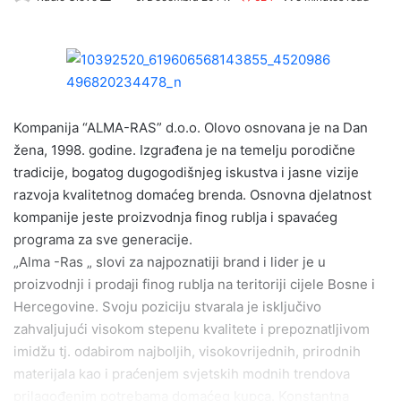
e
n
d
a
n
e
Kompanija “ALMA-RAS” d.o.o. Olovo osnovana je na Dan
m
žena, 1998. godine. Izgrađena je na temelju porodične
a
tradicije, bogatog dugogodišnjeg iskustva i jasne vizije
i
razvoja kvalitetnog domaćeg brenda. Osnovna djelatnost
l
kompanije jeste proizvodnja finog rublja i spavaćeg
programa za sve generacije.
„Alma -Ras „ slovi za najpoznatiji brand i lider je u
proizvodnji i prodaji finog rublja na teritoriji cijele Bosne i
Hercegovine. Svoju poziciju stvarala je isključivo
zahvaljujući visokom stepenu kvalitete i prepoznatljivom
imidžu tj. odabirom najboljih, visokovrijednih, prirodnih
materijala kao i praćenjem svjetskih modnih trendova
prilagođenim potrebama domaćeg kupca. Konstantna