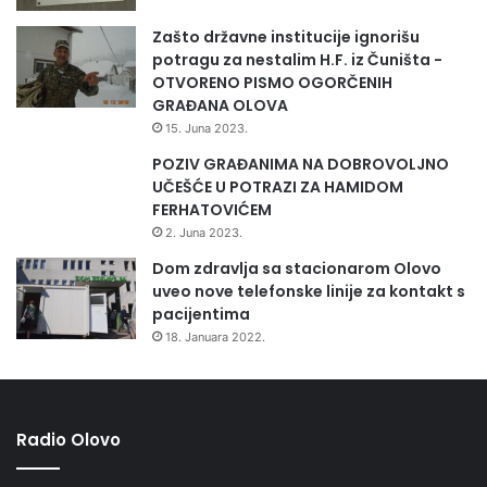
H
uspijevate naći balans između poslovnog i privatnog?
a
Zašto državne institucije ignorišu
m
-Iskreno u početku mi je bilo jako teško da napravim taj
potragu za nestalim H.F. iz Čuništa -
a
balans .Trebalo mi je dugo vremena da zaboravim poslovne
OTVORENO PISMO OGORČENIH
l
probleme i nesuglasice i da nakon jednog napornog dana
GRAĐANA OLOVA
i
uključim taj neki klik i da normalno kumuniciramo u
15. Juna 2023.
h
porodičnom okruženju .Mi smo oduvijek jako vezani i
g
POZIV GRAĐANIMA NA DOBROVOLJNO
r
pored toga što imamo sada svoje porodice nastojimo svaki
UČEŠĆE U POTRAZI ZA HAMIDOM
a
FERHATOVIĆEM
slobodan trenutak nastojimo podijeliti radosti i tuge.
n
2. Juna 2023.
t
Dom zdravlja sa stacionarom Olovo
o
uveo nove telefonske linije za kontakt s
v
pacijentima
a
18. Januara 2022.
k
r
o
z
d
Radio Olovo
a
n