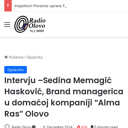
Inspektori Porezne uprave FBiH na području ZDK izvršili 24 inspekcijska nadzora
Meni
Početna
/
Općenito
Općenito
Intervju –Sedina Memagić
Hasković, Brand managerica
u domaćoj kompaniji “Alma
Ras” Olovo
Radio Olovo
S
6. Decembra 2014.
624
5 minutes read