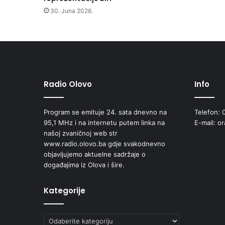
Z
30. Juna 2026.
a
v
i
d
o
v
i
Radio Olovo
Info
ć
e
Program se emituje 24. sata dnevno na
Telefon: 
"
95,1 MHz i na internetu putem linka na
E-mail: o
i
našoj zvaničnoj web str
d
www.radio.olovo.ba gdje svakodnevno
i
objavljujemo aktuelne sadržaje o
j
događajima iz Olova i šire.
e
l
i
Kategorije
d
r
Kategorije
u