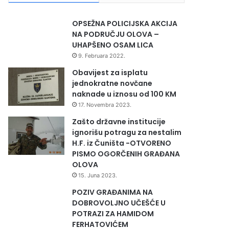
OPSEŽNA POLICIJSKA AKCIJA
NA PODRUČJU OLOVA –
UHAPŠENO OSAM LICA
9. Februara 2022.
Obavijest za isplatu
jednokratne novčane
naknade u iznosu od 100 KM
17. Novembra 2023.
Zašto državne institucije
ignorišu potragu za nestalim
H.F. iz Čuništa -OTVORENO
PISMO OGORČENIH GRAĐANA
OLOVA
15. Juna 2023.
POZIV GRAĐANIMA NA
DOBROVOLJNO UČEŠĆE U
POTRAZI ZA HAMIDOM
FERHATOVIĆEM