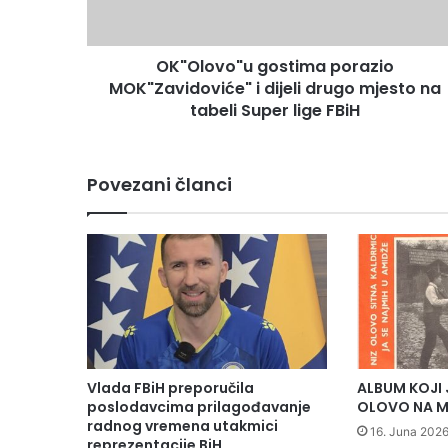
v
o
"
OK"Olovo"u gostima porazio
u
MOK"Zavidoviće" i dijeli drugo mjesto na
g
o
tabeli Super lige FBiH
s
t
i
Povezani članci
m
a
p
o
r
a
z
i
o
M
Vlada FBiH preporučila
ALBUM KOJI 
O
poslodavcima prilagođavanje
OLOVO NA M
K
radnog vremena utakmici
16. Juna 2026
"
reprezentacije BiH