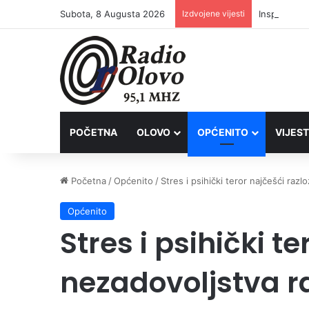
Subota, 8 Augusta 2026
Izdvojene vijesti
Inspektori 
POČETNA
OLOVO
OPĆENITO
VIJEST
Početna
/
Općenito
/
Stres i psihički teror najčešći razl
Općenito
Stres i psihički te
nezadovoljstva r