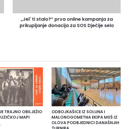
i
s
t
„Jel' ti stalo?“ prva online kampanja za
a
prikupljanje donacija za SOS Dječije selo
l
o
?
“
p
r
v
a
o
n
l
i
n
e
k
JE TRAJNO OBILJEŽIO
ODBOJKAŠICE IZ SOLUNA I
a
UZIČKOJ MAPI
MALONOGOMETNA EKIPA MSŠ IZ
m
OLOVA PODBJEDNICI DANAŠNJIH
.
p
TURNIRA