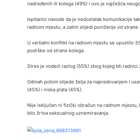
nadređenih ili kolega (49%) i ovo je najčešća neu
Ispitanici navode da je nedostatak komunikacije t
radnom mjestu, a zatim slijedi poniženje od stran
U verbalni konflikt na radnom mjestu se upustilo 35
podrške od strane kolega.
Stres je vodeći razlog (55%) zbog kojeg bh.radnici
Odmah potom slijede želja za napredovanjem i us
(45%) i niska plata (45%).
Nije isključen ni fizički obračun na radnom mjestu, k
bilo žrtva seksualnog uznemiravanja.