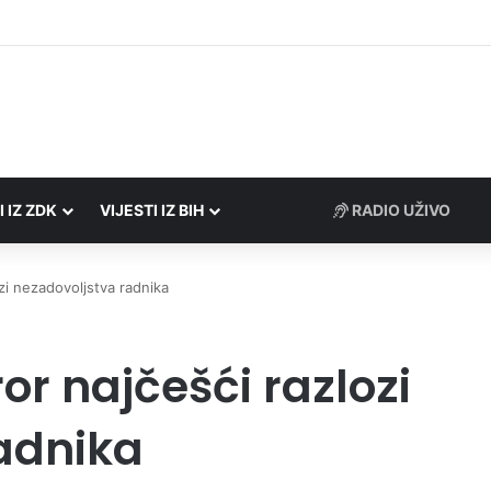
Porezne uprave FBiH na području ZDK izvršili 24 inspekcijska nadzora
I IZ ZDK
VIJESTI IZ BIH
RADIO UŽIVO
ozi nezadovoljstva radnika
ror najčešći razlozi
adnika