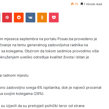
78
1 minute read
Tumblr
Pinterest
Reddit
VKontakte
Odnoklassniki
Pocket
m mjeseca septembra na portalu Posao.ba provedeno je
aživanje na temu generalnog zadovoljstva radnika na
 sa kolegama. Obzirom da tokom sedmice provodimo više
ruženjem uveliko određuje kvalitet života i bitan je
na radnom mjestu
o zadovoljno svega 6% ispitanika, dok je najveći procenat
 sa svojim kolegama (29%).
su izjavili da su pretrpjeli psihički teror od strane