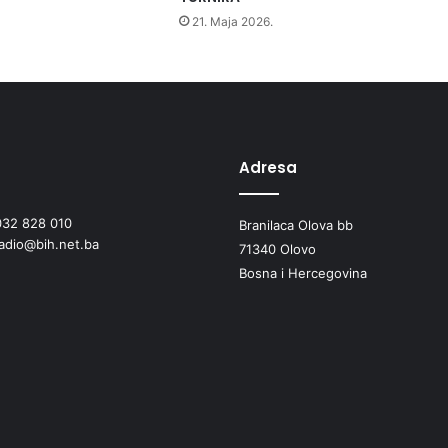
a
21. Maja 2026.
n
j
a
z
a
p
r
Adresa
i
k
032 828 010
Branilaca Olova bb
u
radio@bih.net.ba
p
71340 Olovo
l
Bosna i Hercegovina
j
a
n
j
e
d
o
n