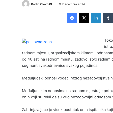
Radio Olovo
S
9. Decembra 2014.
e
Facebook
X
LinkedIn
n
d
a
n
Toko
e
istr
m
radnom mjestu, organizacijskom klimom i odnosom
a
i
od 40 sati na radnom mjestu, zadovoljstvo radnim ok
l
segment svakodnevnice svakog pojedinca.
Međuljudski odnosi vodeći razlog nezadovoljstva 
Međuljudskim odnosima na radnom mjestu je potpun
onih koji su rekli da su vrlo nezadovoljni odnosom
Zabrinjavajuće je visok postotak onih ispitanika koji 