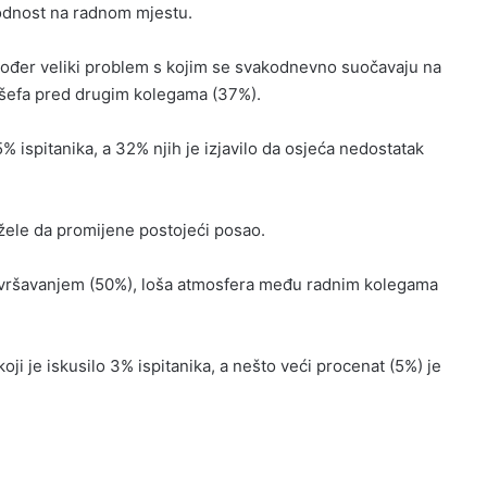
godnost na radnom mjestu.
akođer veliki problem s kojim se svakodnevno suočavaju na
e šefa pred drugim kolegama (37%).
% ispitanika, a 32% njih je izjavilo da osjeća nedostatak
 žele da promijene postojeći posao.
avršavanjem (50%), loša atmosfera među radnim kolegama
oji je iskusilo 3% ispitanika, a nešto veći procenat (5%) je