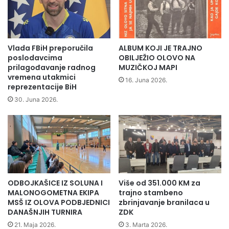
t
n
i
s
n
a
Na popisu gradova kojima su se zahvalili za širenje
o
m
v
b
sevdaha je i Olovo gdje su početkom ove godine održali
Vlada FBiH preporučila
ALBUM KOJI JE TRAJNO
o
l
poslodavcima
OBILJEŽIO OLOVO NA
koncert u Centru za kulturu i informisanje.Vrijedno je
g
B
prilagođavanje radnog
MUZIČKOJ MAPI
izdvojiti da će Divanhana zauzeti učešće na Javnom
o
vremena utakmici
o
16. Juna 2026.
dočeku Nove Godine u Novom Sadu, na Trgu slobode.
reprezentacije BiH
d
s
Nastup benda planiran je od 20:30 sati.
i
n
30. Juna 2026.
š
i
n
a
j
F
i
o
m
l
p
k
a
-
ODBOJKAŠICE IZ SOLUNA I
Više od 351.000 KM za
k
a
MALONOGOMETNA EKIPA
trajno stambeno
e
MSŠ IZ OLOVA PODBJEDNICI
zbrinjavanje branilaca u
t
DANAŠNJIH TURNIRA
ZDK
i
21. Maja 2026.
3. Marta 2026.
ć