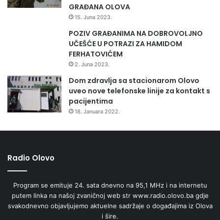
GRAĐANA OLOVA
15. Juna 2023.
POZIV GRAĐANIMA NA DOBROVOLJNO
UČEŠĆE U POTRAZI ZA HAMIDOM
FERHATOVIĆEM
2. Juna 2023.
Dom zdravlja sa stacionarom Olovo
uveo nove telefonske linije za kontakt s
pacijentima
18. Januara 2022.
Radio Olovo
Program se emituje 24. sata dnevno na 95,1 MHz i na internetu
putem linka na našoj zvaničnoj web str www.radio.olovo.ba gdje
svakodnevno objavljujemo aktuelne sadržaje o događajima iz Olova
i šire.