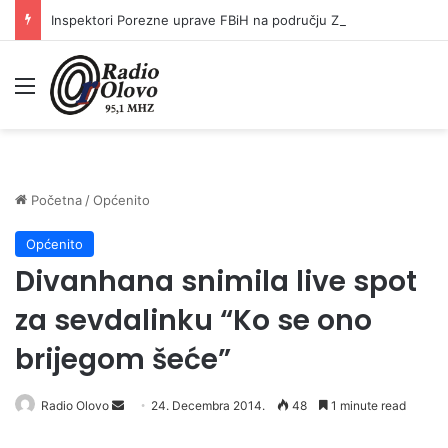
Inspektori Porezne uprave FBiH na području ZDK izvršili 24 inspekcijska nadzora
Meni
Početna
/
Općenito
Općenito
Divanhana snimila live spot
za sevdalinku “Ko se ono
brijegom šeće”
Radio Olovo
S
24. Decembra 2014.
48
1 minute read
e