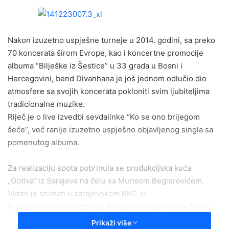
n
d
a
Nakon izuzetno uspješne turneje u 2014. godini, sa preko
n
e
70 koncerata širom Evrope, kao i koncertne promocije
m
albuma “Bilješke iz Šestice” u 33 grada u Bosni i
a
Hercegovini, bend Divanhana je još jednom odlučio dio
i
atmosfere sa svojih koncerata pokloniti svim ljubiteljima
l
tradicionalne muzike.
Riječ je o live izvedbi sevdalinke “Ko se ono brijegom
šeće”, već ranije izuzetno uspješno objavljenog singla sa
pomenutog albuma.
Za realizaciju spota pobrinula se produkcijska kuća
„Gotiva“ iz Sarajeva na čelu sa Murisom Beglerovićem.
Video je sniman u sarajevskom BKC-u.
Audio produkciju potpisuju švedski inžinjer zvuka Tomas
Bergström i sarajevski producent Borjan Milošević. Pjesma
Prikaži više