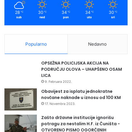
o
m
m
28
30
34
34
30
℃
℃
℃
℃
℃
sub
ned
pon
uto
sri
Popularno
Nedavno
OPSEŽNA POLICIJSKA AKCIJA NA
PODRUČJU OLOVA – UHAPŠENO OSAM
LICA
9. Februara 2022.
Obavijest za isplatu jednokratne
novčane naknade u iznosu od 100 KM
17. Novembra 2023.
Zašto državne institucije ignorišu
potragu za nestalim H.F. iz Čuništa -
OTVORENO PISMO OGORČENIH