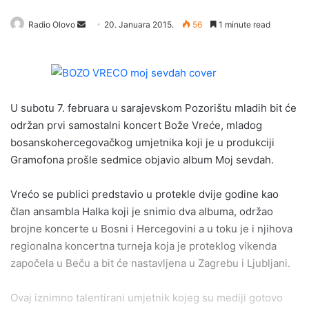
Radio Olovo
S
20. Januara 2015.
56
1 minute read
e
n
d
a
U subotu 7. februara u sarajevskom Pozorištu mladih bit će
n
e
održan prvi samostalni koncert Bože Vreće, mladog
m
bosanskohercegovačkog umjetnika koji je u produkciji
a
Gramofona prošle sedmice objavio album Moj sevdah.
i
l
Vrećo se publici predstavio u protekle dvije godine kao
član ansambla Halka koji je snimio dva albuma, održao
brojne koncerte u Bosni i Hercegovini a u toku je i njihova
regionalna koncertna turneja koja je proteklog vikenda
započela u Beču a bit će nastavljena u Zagrebu i Ljubljani.
Ovaj iznimno talentirani umjetnik kojeg su mediji gotovo