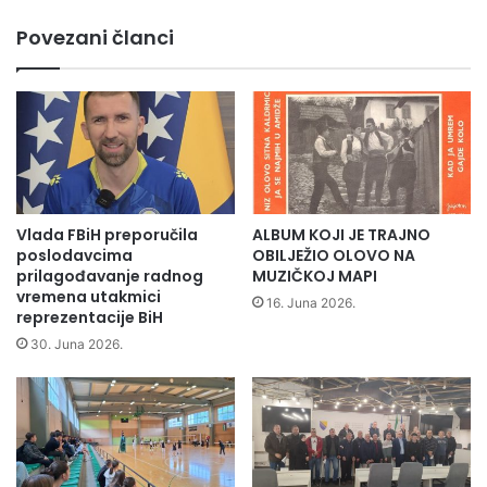
a
i
Povezani članci
v
j
a
e
n
d
a
n
p
e
o
r
d
u
r
k
u
e
Vlada FBiH preporučila
ALBUM KOJI JE TRAJNO
č
"
poslodavcima
OBILJEŽIO OLOVO NA
j
č
prilagođavanje radnog
MUZIČKOJ MAPI
u
l
vremena utakmici
16. Juna 2026.
Z
reprezentacije BiH
a
e
n
30. Juna 2026.
n
i
i
c
č
e
k
F
o
o
-
r