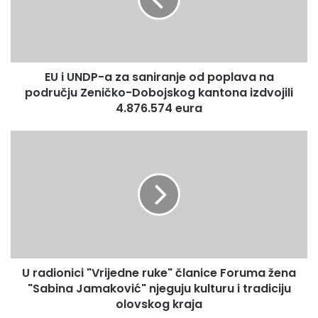
N
D
P
-
a
EU i UNDP-a za saniranje od poplava na
z
području Zeničko-Dobojskog kantona izdvojili
a
s
4.876.574 eura
a
n
U
i
r
r
a
a
d
n
i
j
o
e
n
o
i
d
c
p
U radionici "Vrijedne ruke" članice Foruma žena
i
o
"Sabina Jamaković" njeguju kulturu i tradiciju
"
p
V
olovskog kraja
l
r