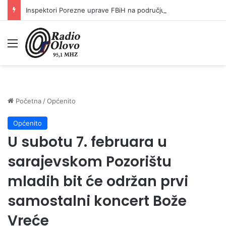
Inspektori Porezne uprave FBiH na području ZDK izvršili 24 inspekcijska nadzora
Meni
Početna
/
Općenito
Općenito
U subotu 7. februara u
sarajevskom Pozorištu
mladih bit će održan prvi
samostalni koncert Bože
Vreće