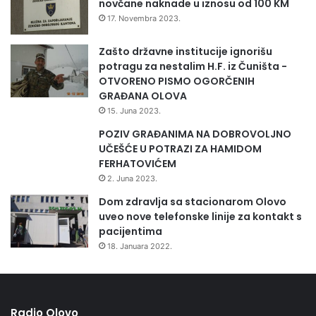
novčane naknade u iznosu od 100 KM
i
17. Novembra 2023.
c
i
Zašto državne institucije ignorišu
j
potragu za nestalim H.F. iz Čuništa -
u
OTVORENO PISMO OGORČENIH
o
GRAĐANA OLOVA
l
15. Juna 2023.
o
v
POZIV GRAĐANIMA NA DOBROVOLJNO
s
UČEŠĆE U POTRAZI ZA HAMIDOM
k
FERHATOVIĆEM
o
2. Juna 2023.
g
Dom zdravlja sa stacionarom Olovo
k
uveo nove telefonske linije za kontakt s
r
pacijentima
a
18. Januara 2022.
j
a
Radio Olovo