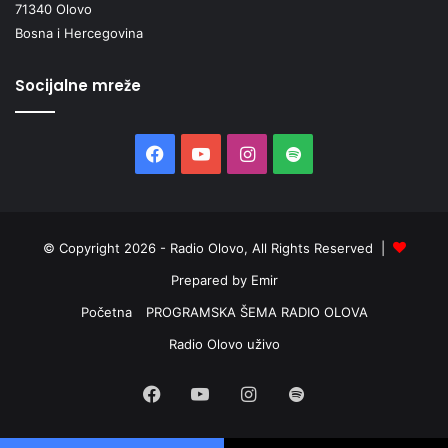
71340 Olovo
i
i
Bosna i Hercegovina
H
e
Socijalne mreže
r
c
e
Facebook
YouTube
Instagram
Spotify
g
o
v
i
n
© Copyright 2026 - Radio Olovo, All Rights Reserved |
i
Prepared by Emir
-
Z
Početna
PROGRAMSKA ŠEMA RADIO OLOVA
a
Radio Olovo uživo
d
e
s
Facebook
YouTube
Instagram
Spotify
e
t