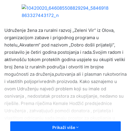
n
d
a
n
e
Udruženje žena za ruralni razvoj „Zeleni Vir“ iz Olova,
m
organizacijom zabave i prigodnog programa u
a
hotelu„Akvaterm“ pod nazivom „Dobro došli prijatelji“,
i
proslavilo je četiri godina postojanja i rada.Svojim radom i
l
aktivnošću tokom proteklih godina uspjele su okupiti veliki
broj žena iz ruralnih područja i otvoriti im brojne
mogućnosti za druženja,putovanja ali i plasman rukotvorina
i vlastitih poljoprivrednih proizvoda. Kako saznajemo u
ovom Udruženju najveći problem koji su imale od
osnivanja , nedostatak prostora za okupljanje, nedavno su
riješile. Prema riječima Kemale Hodžić predsjednice
Udruženja , zahvaljujući pomoći donatora , prijatelja i
vlastitom odricanju sada imaju prostor za okupljanje u
kojem će se družiti i dogovarati dalje aktivnosti ali i
Prikaži više