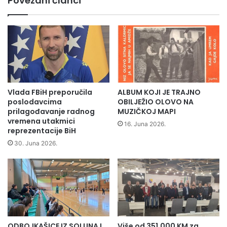
Povezani članci
e
v
ž
o
a
B
v
i
a
H
č
p
e
o
t
z
v
i
Vlada FBiH preporučila
ALBUM KOJI JE TRAJNO
r
v
poslodavcima
OBILJEŽIO OLOVO NA
t
a
prilagođavanje radnog
MUZIČKOJ MAPI
u
o
vremena utakmici
16. Juna 2026.
g
s
reprezentacije BiH
o
n
30. Juna 2026.
d
o
i
v
š
n
n
e
j
š
i
k
c
o
u
ODBOJKAŠICE IZ SOLUNA I
Više od 351.000 KM za
l