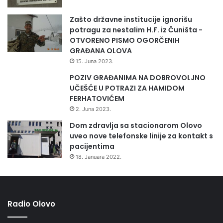
n
u
Zašto državne institucije ignorišu
n
potragu za nestalim H.F. iz Čuništa -
a
OTVORENO PISMO OGORČENIH
p
GRAĐANA OLOVA
r
15. Juna 2023.
e
đ
POZIV GRAĐANIMA NA DOBROVOLJNO
u
UČEŠĆE U POTRAZI ZA HAMIDOM
j
FERHATOVIĆEM
u
2. Juna 2023.
k
Dom zdravlja sa stacionarom Olovo
v
uveo nove telefonske linije za kontakt s
a
pacijentima
l
18. Januara 2022.
i
t
e
t
o
Radio Olovo
s
n