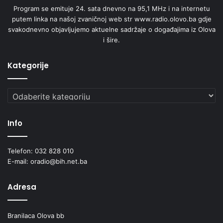
Program se emituje 24. sata dnevno na 95,1 MHz i na internetu
o
putem linka na našoj zvaničnoj web str www.radio.olovo.ba gdje
v
svakodnevno objavljujemo aktuelne sadržaje o događajima iz Olova
n
i šire.
o
g
o
Kategorije
b
r
a
Kategorije
z
o
Info
v
a
n
Telefon: 032 828 010
j
E-mail: oradio@bih.net.ba
a
u
Adresa
B
o
s
Branilaca Olova bb
n