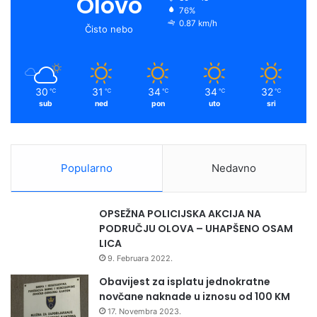
Olovo
e
76%
o
e
r
y
k
0.87 km/h
Čisto nebo
o
k
a
j
i
m
n
30
31
34
34
32
℃
℃
℃
℃
℃
a
sub
ned
pon
uto
sri
i
n
o
v
Popularno
Nedavno
a
t
i
OPSEŽNA POLICIJSKA AKCIJA NA
v
PODRUČJU OLOVA – UHAPŠENO OSAM
a
LICA
n
9. Februara 2022.
n
a
Obavijest za isplatu jednokratne
č
novčane naknade u iznosu od 100 KM
i
17. Novembra 2023.