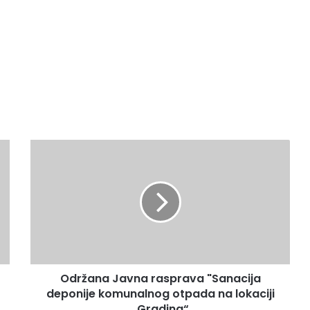
O
d
r
ž
a
n
a
J
a
Održana Javna rasprava "Sanacija
v
deponije komunalnog otpada na lokaciji
n
a
„Gradina“