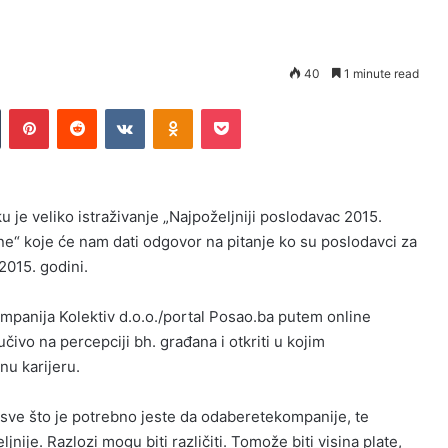
40
1 minute read
Tumblr
Pinterest
Reddit
VKontakte
Odnoklassniki
Pocket
u je veliko istraživanje „Najpoželjniji poslodavac 2015.
ne“ koje će nam dati odgovor na pitanje ko su poslodavci za
2015. godini.
mpanija Kolektiv d.o.o./portal Posao.ba putem online
jučivo na percepciji bh. građana i otkriti u kojim
u karijeru.
sve što je potrebno jeste da odaberetekompanije, te
nije. Razlozi mogu biti različiti. Tomože biti visina plate,