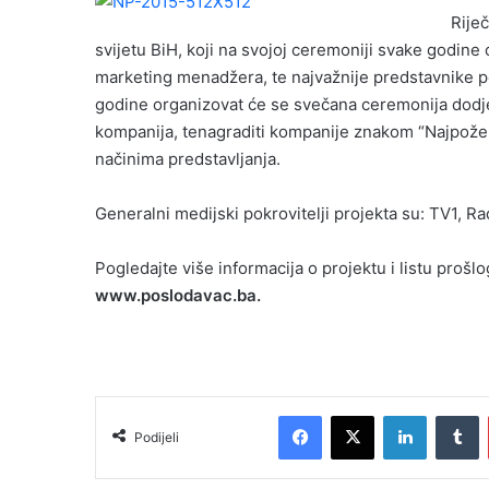
Rije
svijetu BiH, koji na svojoj ceremoniji svake godine 
marketing menadžera, te najvažnije predstavnike pol
godine organizovat će se svečana ceremonija dodjel
kompanija, tenagraditi kompanije znakom “Najpoželj
načinima predstavljanja.
Generalni medijski pokrovitelji projekta su: TV1, R
Pogledajte više informacija o projektu i listu prošl
www.poslodavac.ba.
Facebook
X
LinkedIn
Tumblr
Podijeli