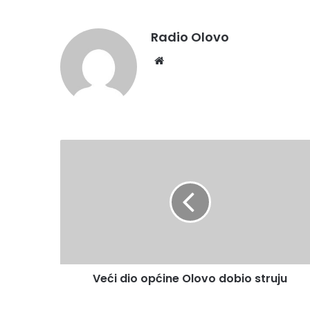
Radio Olovo
We
bsi
te
V
e
ć
i
d
i
o
o
p
Veći dio općine Olovo dobio struju
ć
i
n