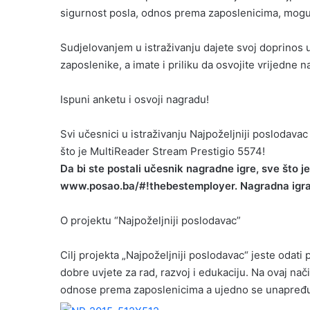
sigurnost posla, odnos prema zaposlenicima, moguć
Sudjelovanjem u istraživanju dajete svoj doprinos 
zaposlenike, a imate i priliku da osvojite vrijedne 
Ispuni anketu i osvoji nagradu!
Svi učesnici u istraživanju Najpoželjniji poslodava
što je MultiReader Stream Prestigio 5574!
Da bi ste postali učesnik nagradne igre, sve što je
www.posao.ba/#!thebestemployer. Nagradna igra t
O projektu “Najpoželjniji poslodavac”
Cilj projekta „Najpoželjniji poslodavac“ jeste odat
dobre uvjete za rad, razvoj i edukaciju. Na ovaj n
odnose prema zaposlenicima a ujedno se unapređuj