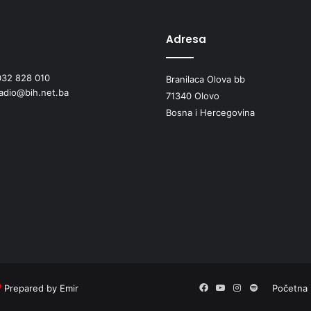
n
i
j
Adresa
e
k
032 828 010
Branilaca Olova bb
o
radio@bih.net.ba
m
71340 Olovo
u
Bosna i Hercegovina
n
a
l
n
o
g
o
t
p
a
d
a
Prepared by Emir
Facebook
YouTube
Instagram
Spotify
Početna
n