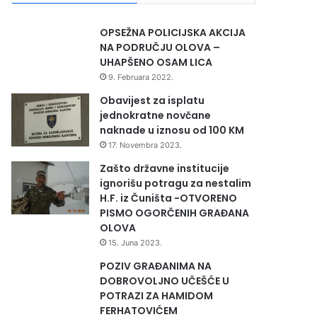
OPSEŽNA POLICIJSKA AKCIJA
NA PODRUČJU OLOVA –
UHAPŠENO OSAM LICA
9. Februara 2022.
Obavijest za isplatu
jednokratne novčane
naknade u iznosu od 100 KM
17. Novembra 2023.
Zašto državne institucije
ignorišu potragu za nestalim
H.F. iz Čuništa -OTVORENO
PISMO OGORČENIH GRAĐANA
OLOVA
15. Juna 2023.
POZIV GRAĐANIMA NA
DOBROVOLJNO UČEŠĆE U
POTRAZI ZA HAMIDOM
FERHATOVIĆEM