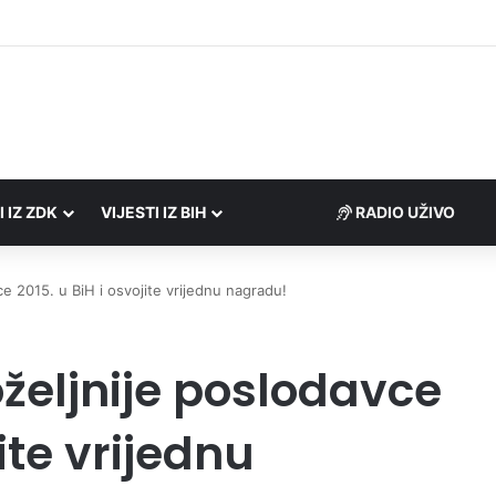
 Porezne uprave FBiH na području ZDK izvršili 24 inspekcijska nadzora
I IZ ZDK
VIJESTI IZ BIH
RADIO UŽIVO
ce 2015. u BiH i osvojite vrijednu nagradu!
željnije poslodavce
jite vrijednu