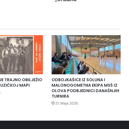
r
a
s
p
r
a
v
a
"
S
a
n
a
JE TRAJNO OBILJEŽIO
ODBOJKAŠICE IZ SOLUNA I
c
UZIČKOJ MAPI
MALONOGOMETNA EKIPA MSŠ IZ
i
OLOVA PODBJEDNICI DANAŠNJIH
.
j
TURNIRA
a
21. Maja 2026.
d
e
p
o