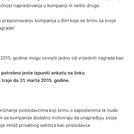
nost napredovanja u kompaniji ili nešto drugo.
u prepoznavanju kompanija u BiH koje se brinu za svoje
nagrade!
c 2015. godine mogu osvojiti jednu od vrijednih nagrada kao
 potrebno jeste ispuniti anketu na linku
raje do 31. marta 2015. godine.
i priznanje poslodavcima koji brinu o zaposlenima te nude
ačin se kompanije dodatno motiviraju da unapređuju svoje
e imidž privatnog sektora kao poslodavca.