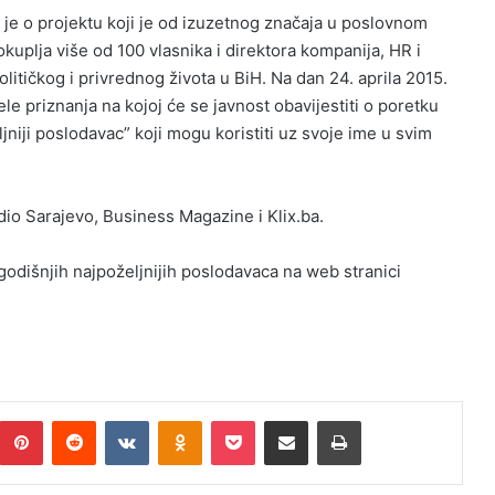
č je o projektu koji je od izuzetnog značaja u poslovnom
okuplja više od 100 vlasnika i direktora kompanija, HR i
itičkog i privrednog života u BiH. Na dan 24. aprila 2015.
e priznanja na kojoj će se javnost obavijestiti o poretku
niji poslodavac” koji mogu koristiti uz svoje ime u svim
adio Sarajevo, Business Magazine i Klix.ba.
ogodišnjih najpoželjnijih poslodavaca na web stranici
Pinterest
Reddit
VKontakte
Odnoklassniki
Pocket
Podijeli putem Emaila
Print