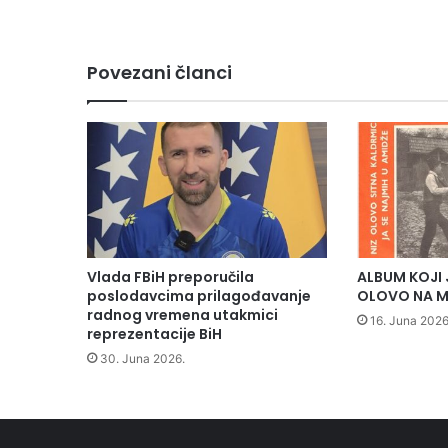
e
O
l
Povezani članci
o
v
o
d
o
b
i
o
s
t
Vlada FBiH preporučila
ALBUM KOJI 
r
poslodavcima prilagođavanje
OLOVO NA M
u
radnog vremena utakmici
16. Juna 2026
j
reprezentacije BiH
u
30. Juna 2026.