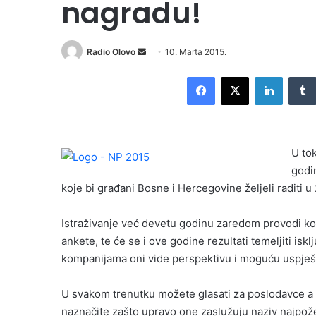
nagradu!
Radio Olovo
S
10. Marta 2015.
e
Facebook
X
LinkedIn
n
d
a
n
U tok
e
godi
m
koje bi građani Bosne i Hercegovine željeli raditi u 
a
i
l
Istraživanje već devetu godinu zaredom provodi ko
ankete, te će se i ove godine rezultati temeljiti iskl
kompanijama oni vide perspektivu i moguću uspješn
U svakom trenutku možete glasati za poslodavce a 
naznačite zašto upravo one zaslužuju naziv najpoželj