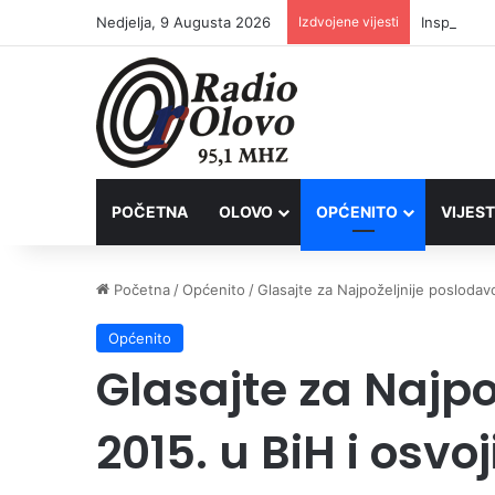
Nedjelja, 9 Augusta 2026
Izdvojene vijesti
Inspektori
POČETNA
OLOVO
OPĆENITO
VIJEST
Početna
/
Općenito
/
Glasajte za Najpoželjnije poslodav
Općenito
Glasajte za Najpo
2015. u BiH i osvo