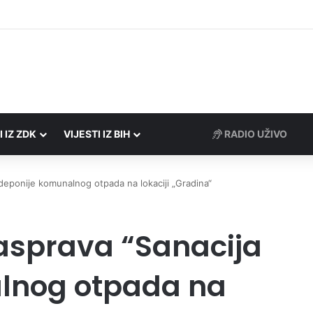
Porezne uprave FBiH na području ZDK izvršili 24 inspekcijska nadzora
I IZ ZDK
VIJESTI IZ BIH
RADIO UŽIVO
deponije komunalnog otpada na lokaciji „Gradina“
asprava “Sanacija
lnog otpada na