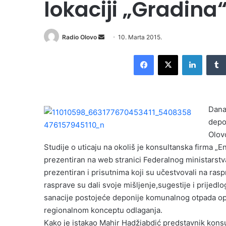
lokaciji „Gradina
Radio Olovo
S
10. Marta 2015.
e
Facebook
X
LinkedIn
n
d
a
n
Dana
e
depo
m
Olov
a
i
Studije o uticaju na okoliš je konsultanska firma „
l
prezentiran na web stranici Federalnog ministarstv
prezentiran i prisutnima koji su učestvovali na ras
rasprave su dali svoje mišljenje,sugestije i prijed
sanacije postojeće deponije komunalnog otpada opć
regionalnom konceptu odlaganja.
Kako je istakao Mahir Hadžiabdić predstavnik konsul