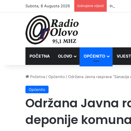
Subota, 8 Augusta 2026
Izdvojene vijesti
Inspektori 
POČETNA
OLOVO
OPĆENITO
VIJEST
Početna
/
Općenito
/
Održana Javna rasprava “Sanacija 
Općenito
Održana Javna r
deponije komuna