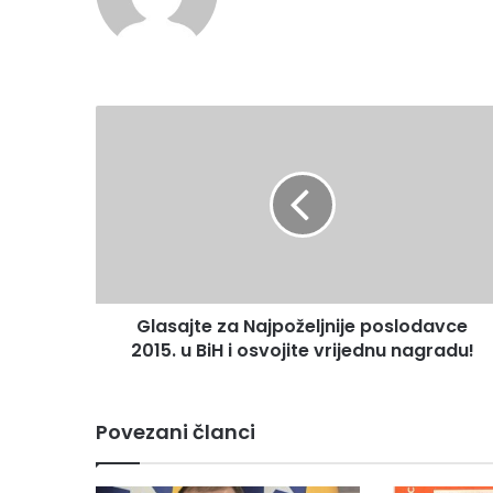
bsi
te
G
l
a
s
a
j
t
e
z
Glasajte za Najpoželjnije poslodavce
a
2015. u BiH i osvojite vrijednu nagradu!
N
a
j
p
Povezani članci
o
ž
e