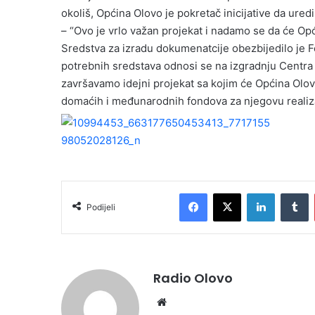
okoliš, Općina Olovo je pokretač inicijative da ur
– “Ovo je vrlo važan projekat i nadamo se da će Opći
Sredstva za izradu dokumenatcije obezbijedilo je Fe
potrebnih sredstava odnosi se na izgradnju Centra
završavamo idejni projekat sa kojim će Općina Olo
domaćih i međunarodnih fondova za njegovu realiza
Facebook
X
LinkedIn
Tumblr
Podijeli
Radio Olovo
We