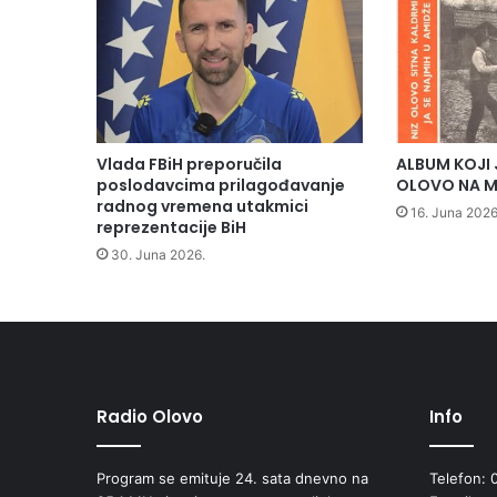
l
j
n
i
j
e
p
Vlada FBiH preporučila
ALBUM KOJI 
o
poslodavcima prilagođavanje
OLOVO NA M
s
radnog vremena utakmici
16. Juna 2026
reprezentacije BiH
l
o
30. Juna 2026.
d
a
v
c
e
2
0
Radio Olovo
Info
1
5
Program se emituje 24. sata dnevno na
Telefon: 
.