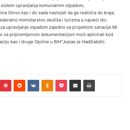
edi sistem upravljanja komunalnim otpadom,
na Olovo kao i do sada nastojati da ga realizira do kraja.
deralno mimistarstvo okoliša i turizma a najveći dio
 za upravljanje otpadom zajedno sa projektom sanacije.Mi
vo sa pripremljenom dokumentacijom moći aplicirati kod
ciju kao i druge Općine u BiH“,kazao je Hadžiabdić.
Pinterest
Reddit
VKontakte
Odnoklassniki
Pocket
Podijeli putem Emaila
Print