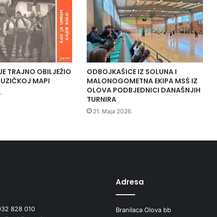
r
o
v
o
d
i
p
JE TRAJNO OBILJEŽIO
ODBOJKAŠICE IZ SOLUNA I
r
UZIČKOJ MAPI
MALONOGOMETNA EKIPA MSŠ IZ
o
OLOVA PODBJEDNICI DANAŠNJIH
.
TURNIRA
j
e
21. Maja 2026.
k
a
t
i
n
f
o
Adresa
r
m
032 828 010
Branilaca Olova bb
a