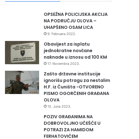
OPSEŽNA POLICIJSKA AKCIJA
NA PODRUČJU OLOVA –
UHAPŠENO OSAM LICA
9. Februara 2022.
Obavijest za isplatu
jednokratne novčane
naknade u iznosu od 100 KM
17. Novembra 2023.
Zašto državne institucije
ignorišu potragu za nestalim
H.F. iz Čuništa -OTVORENO
PISMO OGORČENIH GRAĐANA
OLOVA
15. Juna 2023.
POZIV GRAĐANIMA NA
DOBROVOLJNO UČEŠĆE U
POTRAZI ZA HAMIDOM
FERHATOVIĆEM