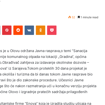
“
52
1 minute read
Tumblr
Pinterest
Reddit
VKontakte
Odnoklassniki
Pocket
s je u Olovu održana Javna rasprava,o temi “Sanacija
nije komunalnog otpada na lokaciji „Gradina“, općina
o.Obrađivač zahtjeva za izdavanje okolinske dozvole –
Enova“ iz Sarajeva.Tokom proteklih 30 dana projekat je
a okoliša i turizma da bi danas tokom Javne rasprave bio
pravi što je dio zakonske procedure. Učesnici Javne
loge što će nakon razmatranja ući u konačnu verziju projekta
ine Olovo i izgradnje pratećih sadržaja prilagođenih
tantske firme “Enova” koja je izradila studiju uticaja na