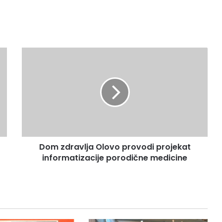
D
o
m
z
d
r
a
v
l
Dom zdravlja Olovo provodi projekat
j
informatizacije porodične medicine
a
O
l
o
v
o
p