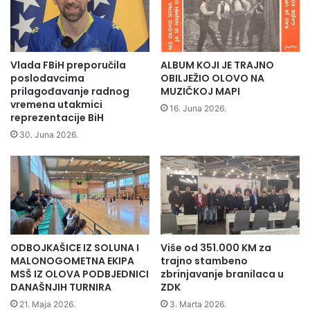
v
k
a
i
k
k
u
o
s
m
Vlada FBiH preporučila
ALBUM KOJI JE TRAJNO
k
e
poslodavcima
OBILJEŽIO OLOVO NA
o
s
prilagođavanje radnog
MUZIČKOJ MAPI
k
vremena utakmici
a
16. Juna 2026.
reprezentacije BiH
u
r
u
p
30. Juna 2026.
v
o
i
s
s
j
e
t
i
l
ODBOJKAŠICE IZ SOLUNA I
Više od 351.000 KM za
i
MALONOGOMETNA EKIPA
trajno stambeno
P
MSŠ IZ OLOVA PODBJEDNICI
zbrinjavanje branilaca u
S
DANAŠNJIH TURNIRA
ZDK
O
21. Maja 2026.
3. Marta 2026.
l