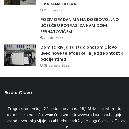
GRAĐANA OLOVA
15. Juna 2023.
POZIV GRAĐANIMA NA DOBROVOLJNO
UČEŠĆE U POTRAZI ZA HAMIDOM
FERHATOVIĆEM
2. Juna 2023.
Dom zdravlja sa stacionarom Olovo
uveo nove telefonske linije za kontakt s
pacijentima
18. Januara 2022.
Radio Olovo
Program se emituje 24. sata dnevno na 95,1 MHz i na internetu
putem linka na našoj zvaničnoj web str www.radio.olovo.ba gdje
svakodnevno objavljujemo aktuelne sadržaje o događajima iz Olova
i šire.