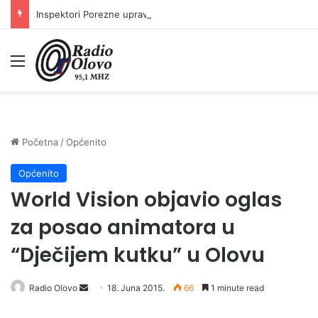
Inspektori Porezne uprave FBiH na području ZDK izvršili 24 inspekcijska nadzora
Meni
Početna
/
Općenito
Općenito
World Vision objavio oglas
za posao animatora u
“Dječijem kutku” u Olovu
Radio Olovo
S
18. Juna 2015.
66
1 minute read
e