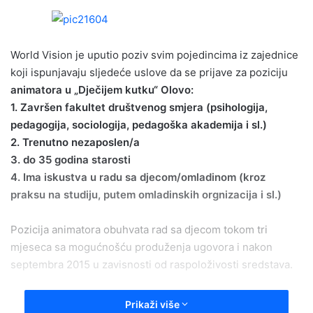
n
d
a
World Vision je uputio poziv svim pojedincima iz zajednice
n
e
koji ispunjavaju sljedeće uslove da se prijave za poziciju
m
animatora u „Dječijem kutku“ Olovo:
a
1. Završen fakultet društvenog smjera (psihologija,
i
pedagogija, sociologija, pedagoška akademija i sl.)
l
2. Trenutno nezaposlen/a
3. do 35 godina starosti
4. Ima iskustva u radu sa djecom/omladinom (kroz
praksu na studiju, putem omladinskih orgnizacija i sl.)
Pozicija animatora obuhvata rad sa djecom tokom tri
mjeseca sa mogućnošću produženja ugovora i nakon
septembra 2015 u zavisnosti od raspoloživosti sredstava.
Poziv je otvoren do petka, 26. juna 2015. godine.
Prikaži više