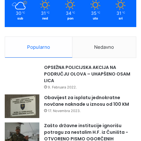
m
30
31
34
35
31
℃
℃
℃
℃
℃
sub
ned
pon
uto
sri
Popularno
Nedavno
OPSEŽNA POLICIJSKA AKCIJA NA
PODRUČJU OLOVA – UHAPŠENO OSAM
LICA
9. Februara 2022.
Obavijest za isplatu jednokratne
novčane naknade u iznosu od 100 KM
17. Novembra 2023.
Zašto državne institucije ignorišu
potragu za nestalim H.F. iz Čuništa -
OTVORENO PISMO OGORČENIH