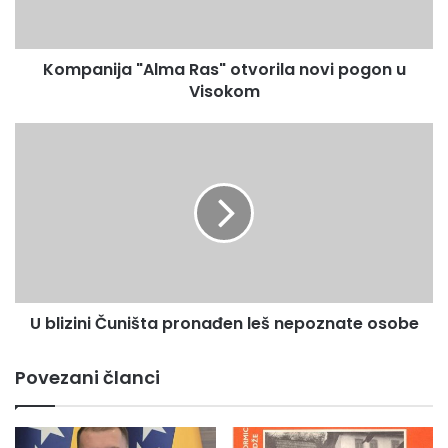
i
j
a
Kompanija "Alma Ras" otvorila novi pogon u
"
Visokom
A
l
m
U
a
b
R
l
a
i
s
z
"
i
o
n
t
i
v
Č
o
U blizini Čuništa pronađen leš nepoznate osobe
u
r
n
i
i
Povezani članci
l
š
a
t
n
a
o