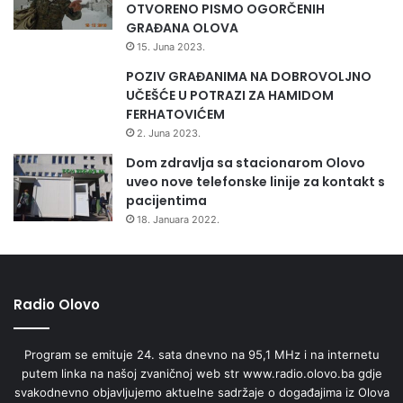
OTVORENO PISMO OGORČENIH
GRAĐANA OLOVA
15. Juna 2023.
POZIV GRAĐANIMA NA DOBROVOLJNO
UČEŠĆE U POTRAZI ZA HAMIDOM
FERHATOVIĆEM
2. Juna 2023.
Dom zdravlja sa stacionarom Olovo
uveo nove telefonske linije za kontakt s
pacijentima
18. Januara 2022.
Radio Olovo
Program se emituje 24. sata dnevno na 95,1 MHz i na internetu
putem linka na našoj zvaničnoj web str www.radio.olovo.ba gdje
svakodnevno objavljujemo aktuelne sadržaje o događajima iz Olova