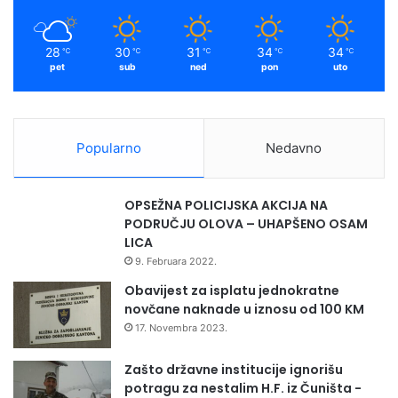
k
a
m
28
30
31
34
34
℃
℃
℃
℃
℃
pet
sub
ned
pon
uto
Popularno
Nedavno
OPSEŽNA POLICIJSKA AKCIJA NA
PODRUČJU OLOVA – UHAPŠENO OSAM
LICA
9. Februara 2022.
Obavijest za isplatu jednokratne
novčane naknade u iznosu od 100 KM
17. Novembra 2023.
Zašto državne institucije ignorišu
potragu za nestalim H.F. iz Čuništa -