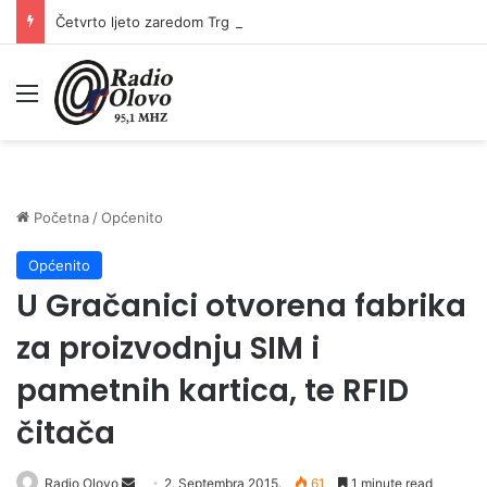
Četvrto ljeto zaredom Trg slobode postaje Naše mjesto – Bingo Ljetno kino Tuzla
Meni
Početna
/
Općenito
Općenito
U Gračanici otvorena fabrika
za proizvodnju SIM i
pametnih kartica, te RFID
čitača
Radio Olovo
S
2. Septembra 2015.
61
1 minute read