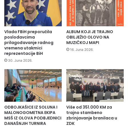
p
v
r
i
o
p
n
o
a
g
đ
Vlada FBiH preporučila
ALBUM KOJI JE TRAJNO
o
e
poslodavcima
OBILJEŽIO OLOVO NA
n
n
prilagođavanje radnog
MUZIČKOJ MAPI
u
vremena utakmici
l
16. Juna 2026.
reprezentacije BiH
V
e
i
š
30. Juna 2026.
s
n
o
e
k
p
o
o
m
z
n
a
ODBOJKAŠICE IZ SOLUNA I
Više od 351.000 KM za
t
MALONOGOMETNA EKIPA
trajno stambeno
e
MSŠ IZ OLOVA PODBJEDNICI
zbrinjavanje branilaca u
o
DANAŠNJIH TURNIRA
ZDK
s