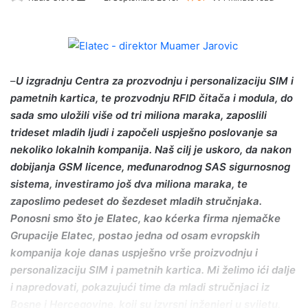
e
n
d
a
–
U izgradnju Centra za prozvodnju i personalizaciju SIM i
n
e
pametnih kartica, te prozvodnju RFID čitača i modula, do
m
sada smo uložili više od tri miliona maraka, zaposlili
a
trideset mladih ljudi i započeli uspješno poslovanje sa
i
nekoliko lokalnih kompanija. Naš cilj je uskoro, da nakon
l
dobijanja GSM licence, međunarodnog SAS sigurnosnog
sistema, investiramo još dva miliona maraka, te
zaposlimo pedeset do šezdeset mladih stručnjaka.
Ponosni smo što je Elatec, kao kćerka firma njemačke
Grupacije Elatec, postao jedna od osam evropskih
kompanija koje danas uspješno vrše proizvodnju i
personalizaciju SIM i pametnih kartica. Mi želimo ići dalje
i napredovati, pokazujući time da mladi stručnjaci iz
Bosne i Hercegovine, koji su izvrsni inženjeri u svijetu,