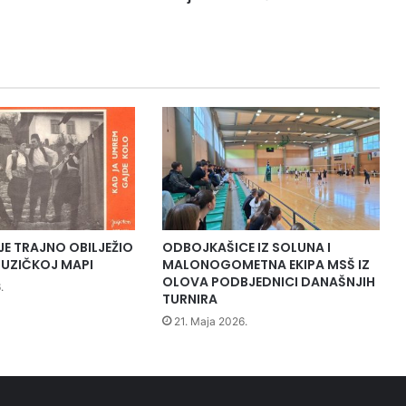
a
r
a
s
p
r
a
v
a
o
s
t
u
JE TRAJNO OBILJEŽIO
ODBOJKAŠICE IZ SOLUNA I
d
UZIČKOJ MAPI
MALONOGOMETNA EKIPA MSŠ IZ
i
OLOVA PODBJEDNICI DANAŠNJIH
.
TURNIRA
j
i
21. Maja 2026.
u
t
i
c