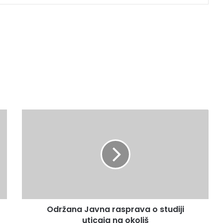
O
d
r
ž
a
n
a
J
a
Održana Javna rasprava o studiji
v
uticaja na okoliš
n