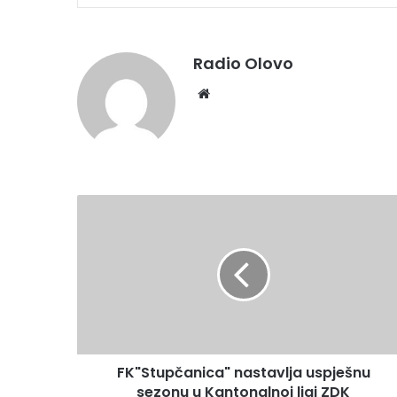
Radio Olovo
We
bsi
te
F
K
"
S
t
u
p
č
a
FK"Stupčanica" nastavlja uspješnu
n
sezonu u Kantonalnoj ligi ZDK
i