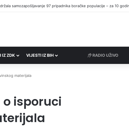
I IZ ZDK
VIJESTI IZ BIH
RADIO UŽIVO
vinskog materijala
 o isporuci
erijala