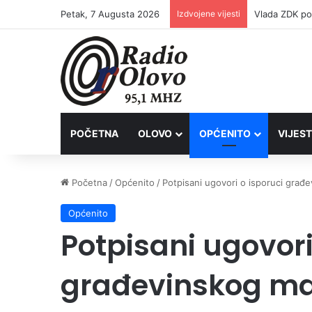
Petak, 7 Augusta 2026
Izdvojene vijesti
POČETNA
OLOVO
OPĆENITO
VIJEST
Početna
/
Općenito
/
Potpisani ugovori o isporuci građe
Općenito
Potpisani ugovori
građevinskog mat