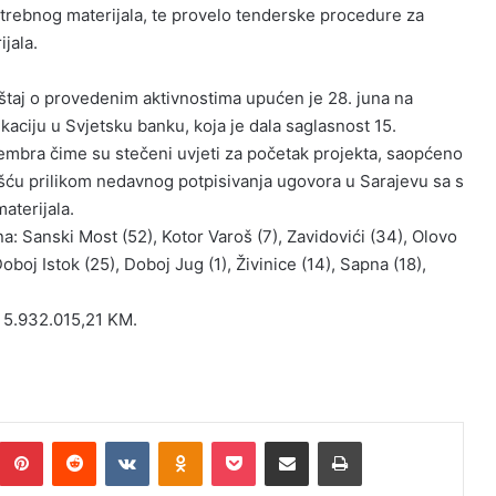
potrebnog materijala, te provelo tenderske procedure za
jala.
eštaj o provedenim aktivnostima upućen je 28. juna na
ikaciju u Svjetsku banku, koja je dala saglasnost 15.
embra čime su stečeni uvjeti za početak projekta, saopćeno
ošću prilikom nedavnog potpisivanja ugovora u Sarajevu sa s
aterijala.
a: Sanski Most (52), Kotor Varoš (7), Zavidovići (34), Olovo
Doboj Istok (25), Doboj Jug (1), Živinice (14), Sapna (18),
e 5.932.015,21 KM.
Pinterest
Reddit
VKontakte
Odnoklassniki
Pocket
Podijeli putem Emaila
Print