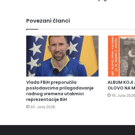
c
a
"
Povezani članci
n
a
s
t
a
v
l
j
a
u
Vlada FBiH preporučila
ALBUM KOJI 
s
poslodavcima prilagođavanje
OLOVO NA M
p
radnog vremena utakmici
16. Juna 2026
reprezentacije BiH
j
e
30. Juna 2026.
š
n
u
s