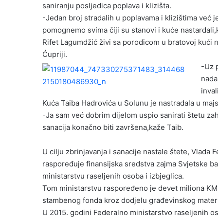
saniranju posljedica poplava i klizišta.
-Jedan broj stradalih u poplavama i klizištima već
pomognemo svima čiji su stanovi i kuće nastardali
Rifet Lagumdžić živi sa porodicom u bratovoj kući n
Ćupriji.
-Uz 
nada
inval
Kuća Taiba Hadrovića u Solunu je nastradala u maj
-Ja sam već dobrim dijelom uspio sanirati štetu z
sanacija konačno biti završena,kaže Taib.
U cilju zbrinjavanja i sanacije nastale štete, Vlada 
raspoređuje finansijska sredstva zajma Svjetske b
ministarstvu raseljenih osoba i izbjeglica.
Tom ministarstvu raspoređeno je devet miliona KM,
stambenog fonda kroz dodjelu građevinskog materi
U 2015. godini Federalno ministarstvo raseljenih o