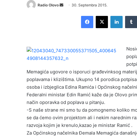
Radio Olovo
S
30. Septembra 2015.
e
Facebook
X
LinkedIn
n
d
a
n
Nosio
e
popl
m
potp
a
i
Memagića ugovore o isporuci građevinksog materija
l
poplavama i klizištima. Ukupno 14 porodica potpisa
osoba i izbjeglica Edina Ramića i Općinskog načel
Federalni ministar Edin Ramić kaže da je Olovo prim
način oporavka od poplava u pitanju.
-S naše strane mi smo tu da pomognemo koliko mo
se da ćemo ovim projektom ali i nekim narednim ra
razvoja kojim je krenulo,kazao je ministar Ramić .
Za Općinskog načelnika Đemala Memagića današnje