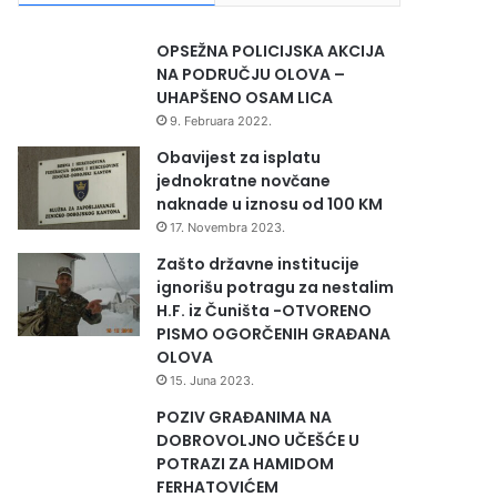
OPSEŽNA POLICIJSKA AKCIJA
NA PODRUČJU OLOVA –
UHAPŠENO OSAM LICA
9. Februara 2022.
Obavijest za isplatu
jednokratne novčane
naknade u iznosu od 100 KM
17. Novembra 2023.
Zašto državne institucije
ignorišu potragu za nestalim
H.F. iz Čuništa -OTVORENO
PISMO OGORČENIH GRAĐANA
OLOVA
15. Juna 2023.
POZIV GRAĐANIMA NA
DOBROVOLJNO UČEŠĆE U
POTRAZI ZA HAMIDOM
FERHATOVIĆEM