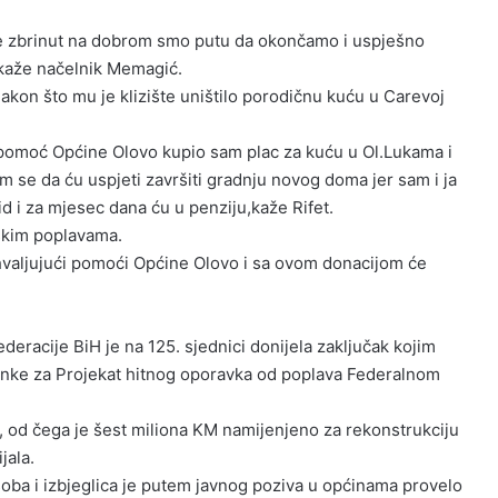
 je zbrinut na dobrom smo putu da okončamo i uspješno
,kaže načelnik Memagić.
akon što mu je klizište uništilo porodičnu kuću u Carevoj
pomoć Općine Olovo kupio sam plac za kuću u Ol.Lukama i
m se da ću uspjeti završiti gradnju novog doma jer sam i ja
id i za mjesec dana ću u penziju,kaže Rifet.
skim poplavama.
ahvaljujući pomoći Općine Olovo i sa ovom donacijom će
Federacije BiH je na 125. sjednici donijela zaključak kojim
anke za Projekat hitnog oporavka od poplava Federalnom
 od čega je šest miliona KM namijenjeno za rekonstrukciju
jala.
soba i izbjeglica je putem javnog poziva u općinama provelo