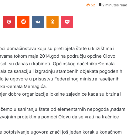
52
2 minutes read
Tumblr
Pinterest
Reddit
VKontakte
Odnoklassniki
Pocket
ci domaćinstava koja su pretrpjela štete u klizištima i
avama tokom maja 2014.god na području općine Olovo
isali su danas u kabinetu Općinskog načelnika Đemala
la za sanaciju i izgradnju stambenih objekata pogođenih
lo je ugovore u prisustvu Federalnog ministra raseljenih
nika Đemala Memagića.
jer dobre organizacije lokalne zajednice kada su brzina i
žemo u saniranju štete od elementarnih nepogoda ,nadam
zvojnim projektima pomoći Olovu da se vrati na tračnice
 potpisivanje ugovora znači još jedan korak u konačnom