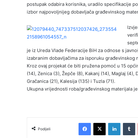
postupak odabira korisnika, uradilo specifikacije 
izbor najpovoljnijeg dobavljača građevinskog materi
Izvj
verif
sept
je iz Ureda Vlade Federacije BiH za odnose s javn
izabranim dobavljačima za isporuku građevinskog m
Kroz ovaj projekat će biti pružena pomoć u 15 općin
(14), Zenica (3), Žepče (8), Kakanj (14), Maglaj (4), 
Gračanica (21), Kalesija (135) i Tuzla (71).
Ukupna vrijednosti roba/građevinskog materijala j
Facebook
X
LinkedIn
Tumblr
Podijeli