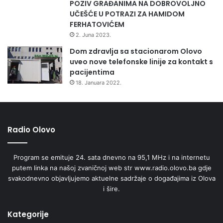
POZIV GRAĐANIMA NA DOBROVOLJNO
UČEŠĆE U POTRAZI ZA HAMIDOM
FERHATOVIĆEM
2. Juna 2023.
Dom zdravlja sa stacionarom Olovo
uveo nove telefonske linije za kontakt s
pacijentima
18. Januara 2022.
Radio Olovo
Program se emituje 24. sata dnevno na 95,1 MHz i na internetu
putem linka na našoj zvaničnoj web str www.radio.olovo.ba gdje
svakodnevno objavljujemo aktuelne sadržaje o događajima iz Olova
i šire.
Kategorije