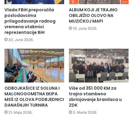
i
i
n
j
Vlada FBiH preporučila
ALBUM KOJI JE TRAJNO
s
a
poslodavcima
OBILJEŽIO OLOVO NA
k
z
prilagođavanje radnog
MUZIČKOJ MAPI
o
vremena utakmici
a
16. Juna 2026.
reprezentacije BiH
g
i
m
z
30. Juna 2026.
a
b
t
j
e
e
r
g
i
l
j
i
a
c
ODBOJKAŠICE IZ SOLUNA I
Više od 351.000 KM za
l
e
MALONOGOMETNA EKIPA
trajno stambeno
a
i
MSŠ IZ OLOVA PODBJEDNICI
zbrinjavanje branilaca u
z
DANAŠNJIH TURNIRA
ZDK
S
21. Maja 2026.
3. Marta 2026.
i
r
i
j