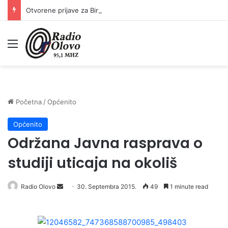
Otvorene prijave za Bingo Festival Fits: Odaberite outfit s omiljenim influencerom i zablistajte na Crvenom tepihu Sarajevo Film Festivala
Meni
Početna
/
Općenito
Općenito
Održana Javna rasprava o
studiji uticaja na okoliš
Radio Olovo
S
30. Septembra 2015.
49
1 minute read
e
n
d