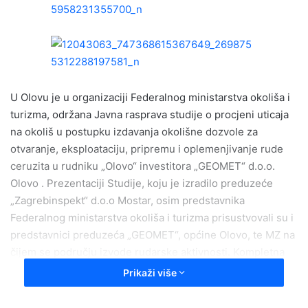
a
n
e
m
a
i
U Olovu je u organizaciji Federalnog ministarstva okoliša i
l
turizma, održana Javna rasprava studije o procjeni uticaja
na okoliš u postupku izdavanja okolišne dozvole za
otvaranje, eksploataciju, pripremu i oplemenjivanje rude
ceruzita u rudniku „Olovo“ investitora „GEOMET“ d.o.o.
Olovo . Prezentaciji Studije, koju je izradilo preduzeće
„Zagrebinspekt“ d.o.o Mostar, osim predstavnika
Federalnog ministarstva okoliša i turizma prisustvovali su i
predstavnici preduzeća „GEOMET“, općine Olovo, te MZ na
čijem se području izvode rudarske aktivnosti. Kompletna
dokumentacija za izdavanje predmetne okolišne dozvole
Prikaži više
može se pogledati u prostorijama Federalnog ministarstva
okoliša i turizma u ul. Marka Marulića br.2, te na web