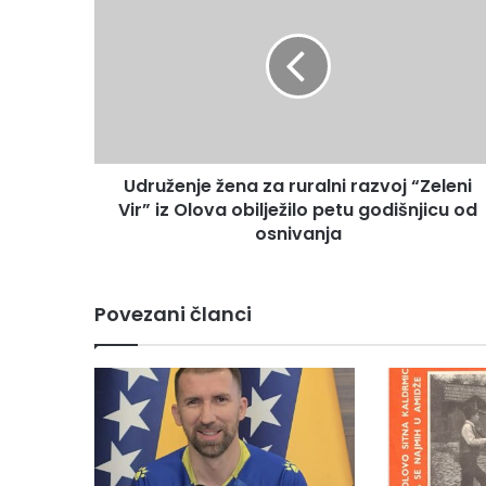
d
r
u
ž
e
n
j
e
Udruženje žena za ruralni razvoj “Zeleni
ž
Vir” iz Olova obilježilo petu godišnjicu od
e
n
osnivanja
a
z
a
Povezani članci
r
u
r
a
l
n
i
r