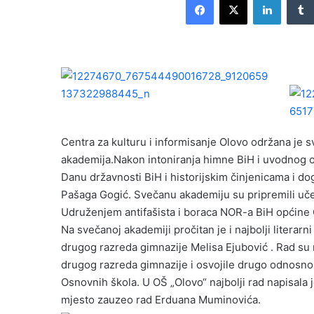
n
d
a
n
e
m
a
i
l
Centra za kulturu i informisanje Olovo održana je 
akademija.Nakon intoniranja himne BiH i uvodnog 
Danu državnosti BiH i historijskim činjenicama i dog
Pašaga Gogić. Svečanu akademiju su pripremili uče
Udruženjem antifašista i boraca NOR-a BiH općine 
Na svečanoj akademiji pročitan je i najbolji literar
drugog razreda gimnazije Melisa Ejubović . Rad su 
drugog razreda gimnazije i osvojile drugo odnosno 
Osnovnih škola. U OŠ „Olovo“ najbolji rad napisala j
mjesto zauzeo rad Erduana Muminovića.