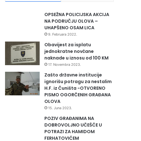
OPSEŽNA POLICIJSKA AKCIJA
NA PODRUČJU OLOVA –
UHAPŠENO OSAM LICA
9. Februara 2022.
Obavijest za isplatu
jednokratne novčane
naknade u iznosu od 100 KM
17. Novembra 2023.
Zašto državne institucije
ignorišu potragu za nestalim
H.F. iz Čuništa -OTVORENO
PISMO OGORČENIH GRAĐANA
OLOVA
15. Juna 2023.
POZIV GRAĐANIMA NA
DOBROVOLJNO UČEŠĆE U
POTRAZI ZA HAMIDOM
FERHATOVIĆEM