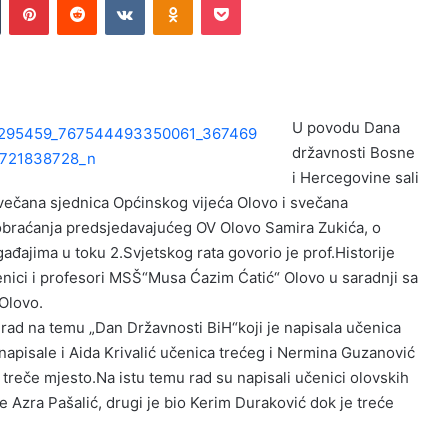
U povodu Dana
državnosti Bosne
i Hercegovine sali
svečana sjednica Općinskog vijeća Olovo i svečana
obraćanja predsjedavajućeg OV Olovo Samira Zukića, o
ađajima u toku 2.Svjetskog rata govorio je prof.Historije
nici i profesori MSŠ“Musa Ćazim Ćatić“ Olovo u saradnji sa
Olovo.
ni rad na temu „Dan Državnosti BiH“koji je napisala učenica
napisale i Aida Krivalić učenica trećeg i Nermina Guzanović
treče mjesto.Na istu temu rad su napisali učenici olovskih
e Azra Pašalić, drugi je bio Kerim Duraković dok je treće