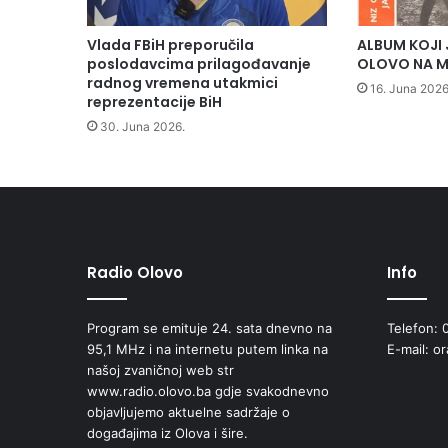
a
z
Vlada FBiH preporučila
ALBUM KOJI 
v
poslodavcima prilagođavanje
OLOVO NA M
o
radnog vremena utakmici
16. Juna 2026
j
reprezentacije BiH
“
30. Juna 2026.
Z
e
l
e
n
i
V
Radio Olovo
Info
i
r
Program se emituje 24. sata dnevno na
Telefon: 
”
95,1 MHz i na internetu putem linka na
E-mail: o
i
našoj zvaničnoj web str
z
www.radio.olovo.ba gdje svakodnevno
O
objavljujemo aktuelne sadržaje o
l
događajima iz Olova i šire.
o