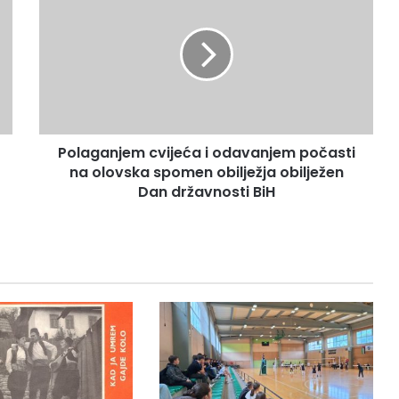
o
l
a
g
a
n
j
e
Polaganjem cvijeća i odavanjem počasti
m
na olovska spomen obilježja obilježen
c
v
Dan državnosti BiH
i
j
e
ć
a
i
o
d
a
v
a