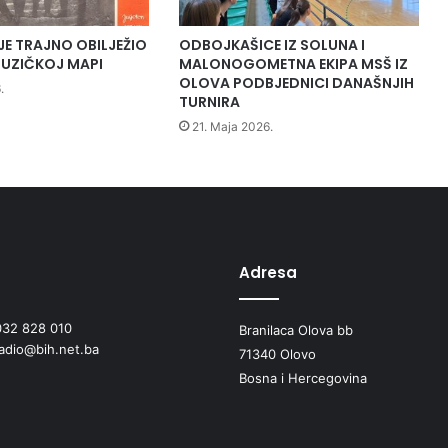
n
j
JE TRAJNO OBILJEŽIO
ODBOJKAŠICE IZ SOLUNA I
e
UZIČKOJ MAPI
MALONOGOMETNA EKIPA MSŠ IZ
m
OLOVA PODBJEDNICI DANAŠNJIH
.
p
TURNIRA
o
21. Maja 2026.
č
a
s
t
i
n
a
Adresa
o
l
032 828 010
Branilaca Olova bb
o
radio@bih.net.ba
v
71340 Olovo
s
Bosna i Hercegovina
k
a
s