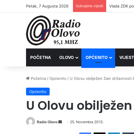
Petak, 7 Augusta 2026
Izdvojene vijesti
POČETNA
OLOVO
OPĆENITO
VIJEST
Početna
/
Općenito
/
U Olovu obilježen Dan državnosti 
Općenito
U Olovu obilježen
Radio Olovo
S
25. Novembra 2015.
e
Facebook
X
LinkedIn