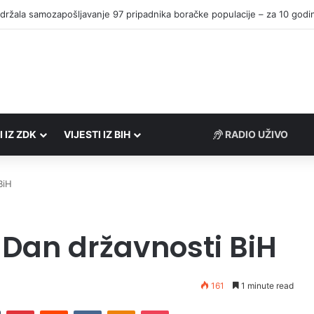
I IZ ZDK
VIJESTI IZ BIH
RADIO UŽIVO
BiH
 Dan državnosti BiH
161
1 minute read
Tumblr
Pinterest
Reddit
VKontakte
Odnoklassniki
Pocket