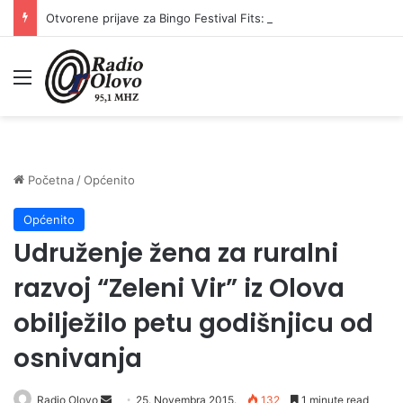
Otvorene prijave za Bingo Festival Fits: Odaberite outfit s omiljenim influencerom i zablistajte na Crvenom tepihu Sarajevo Film Festivala
Meni
Početna
/
Općenito
Općenito
Udruženje žena za ruralni
razvoj “Zeleni Vir” iz Olova
obilježilo petu godišnjicu od
osnivanja
Radio Olovo
S
25. Novembra 2015.
132
1 minute read