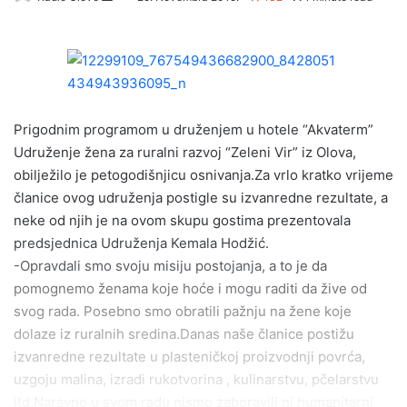
e
n
d
a
n
e
Prigodnim programom u druženjem u hotele “Akvaterm”
m
Udruženje žena za ruralni razvoj “Zeleni Vir” iz Olova,
a
obilježilo je petogodišnjicu osnivanja.Za vrlo kratko vrijeme
i
članice ovog udruženja postigle su izvanredne rezultate, a
l
neke od njih je na ovom skupu gostima prezentovala
predsjednica Udruženja Kemala Hodžić.
-Opravdali smo svoju misiju postojanja, a to je da
pomognemo ženama koje hoće i mogu raditi da žive od
svog rada. Posebno smo obratili pažnju na žene koje
dolaze iz ruralnih sredina.Danas naše članice postižu
izvanredne rezultate u plasteničkoj proizvodnji povrća,
uzgoju malina, izradi rukotvorina , kulinarstvu, pčelarstvu
itd.Naravno u svom radu nismo zaboravili ni humanitarni