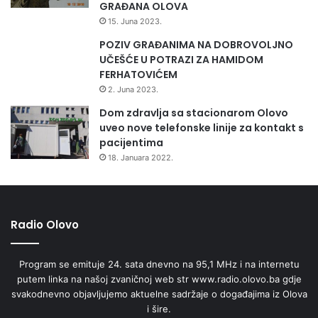
GRAĐANA OLOVA
15. Juna 2023.
POZIV GRAĐANIMA NA DOBROVOLJNO
UČEŠĆE U POTRAZI ZA HAMIDOM
FERHATOVIĆEM
2. Juna 2023.
Dom zdravlja sa stacionarom Olovo
uveo nove telefonske linije za kontakt s
pacijentima
18. Januara 2022.
Radio Olovo
Program se emituje 24. sata dnevno na 95,1 MHz i na internetu
putem linka na našoj zvaničnoj web str www.radio.olovo.ba gdje
svakodnevno objavljujemo aktuelne sadržaje o događajima iz Olova
i šire.