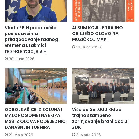
D
n
K
d
r
ž
Vlada FBiH preporučila
ALBUM KOJI JE TRAJNO
a
poslodavcima
OBILJEŽIO OLOVO NA
v
prilagođavanje radnog
MUZIČKOJ MAPI
vremena utakmici
n
16. Juna 2026.
reprezentacije BiH
o
s
30. Juna 2026.
t
i
B
i
H
ODBOJKAŠICE IZ SOLUNA I
Više od 351.000 KM za
MALONOGOMETNA EKIPA
trajno stambeno
MSŠ IZ OLOVA PODBJEDNICI
zbrinjavanje branilaca u
DANAŠNJIH TURNIRA
ZDK
21. Maja 2026.
3. Marta 2026.