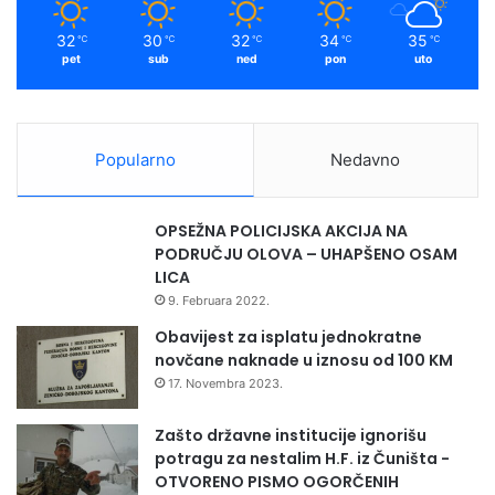
m
32
30
32
34
35
℃
℃
℃
℃
℃
pet
sub
ned
pon
uto
Popularno
Nedavno
OPSEŽNA POLICIJSKA AKCIJA NA
PODRUČJU OLOVA – UHAPŠENO OSAM
LICA
9. Februara 2022.
Obavijest za isplatu jednokratne
novčane naknade u iznosu od 100 KM
17. Novembra 2023.
Zašto državne institucije ignorišu
potragu za nestalim H.F. iz Čuništa -
OTVORENO PISMO OGORČENIH