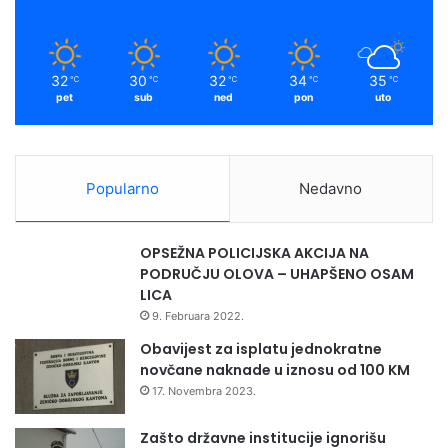
k
a
m
32
30
32
34
35
℃
℃
℃
℃
℃
pet
sub
ned
pon
uto
Popularno
Nedavno
OPSEŽNA POLICIJSKA AKCIJA NA
PODRUČJU OLOVA – UHAPŠENO OSAM
LICA
9. Februara 2022.
Obavijest za isplatu jednokratne
novčane naknade u iznosu od 100 KM
17. Novembra 2023.
Zašto državne institucije ignorišu