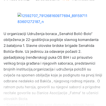
e
n
d
a
n
e
U organizaciji Udruženja boraca „Senahid Bolić-Bolo“
m
obilježena je 22-godišnjica pogibije slavnog komandanta
a
2.bataljona 1. Slavne olovske brdske brigade Senahida
i
Bolića-Bole. Uz jedinicu za odavanje počasti 2.
l
pješadijskog (renđerskog) puka OS BiH i uz prisustvo
velikog broja građana i njegovih saboraca, predstavnici
brojnih institucija,organizacija i udruženja položili su
cvijeće na spomen obilježje koje je podignuto na prvoj liniji
odbrane nedaleko od Bakića , njegovog rodnog mjesta . O
ratnom putu heroja, govorili su njegovi saborci a prigodne
recitale govorile su članice Asocijacije „Fatma“ te učenici
olovskih škola.
– Komandant Bolo je bio uzor domoljuba, istinski heroj,