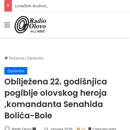
Lovačkim društvima podrška u iznosu od 138.000 KM
Meni
Početna
/
Općenito
Općenito
Obilježena 22. godišnjica
pogibije olovskog heroja
,komandanta Senahida
Bolića-Bole
Radio Olovo
S
23. Januara 2016.
58
2 minutes read