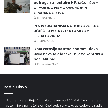
potragu za nestalim H.F. iz Čuništa -
OTVORENO PISMO OGORČENIH
GRAĐANA OLOVA
15. Juna 2023.
POZIV GRAĐANIMA NA DOBROVOLJNO
UČEŠĆE U POTRAZI ZA HAMIDOM
FERHATOVIĆEM
2. Juna 2023.
Dom zdravlja sa stacionarom Olovo
uveo nove telefonske linije za kontakt s
pacijentima
18. Januara 2022.
Radio Olovo
Program se emituje 24. sata dnevno na 95,1 MHz i na internetu
putem linka na našoj zvaničnoj web str www.radio.olovo.ba gdje