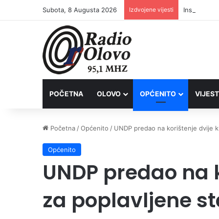
Subota, 8 Augusta 2026
Izdvojene vijesti
Inspektori 
POČETNA
OLOVO
OPĆENITO
VIJEST
Početna
/
Općenito
/
UNDP predao na korištenje dvije k
Općenito
UNDP predao na k
za poplavljene s