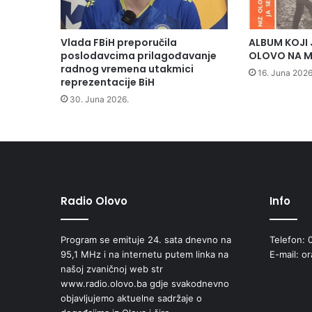
t
i
c
Vlada FBiH preporučila
ALBUM KOJI 
a
poslodavcima prilagođavanje
OLOVO NA M
j
radnog vremena utakmici
16. Juna 2026
n
reprezentacije BiH
i
30. Juna 2026.
h
m
j
e
r
a
V
Radio Olovo
Info
l
a
d
Program se emituje 24. sata dnevno na
Telefon: 
e
95,1 MHz i na internetu putem linka na
E-mail: o
Z
našoj zvaničnoj web str
e
www.radio.olovo.ba gdje svakodnevno
n
objavljujemo aktuelne sadržaje o