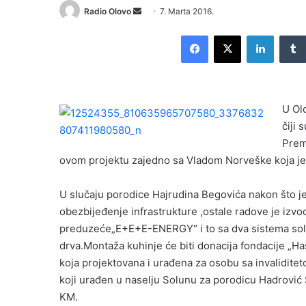
Radio Olovo
S
7. Marta 2016.
e
Facebook
X
LinkedIn
n
d
a
n
U Ol
e
čiji
m
Prem
a
i
ovom projektu zajedno sa Vladom Norveške koja je n
l
U slučaju porodice Hajrudina Begovića nakon što je
obezbijeđenje infrastrukture ,ostale radove je izvo
preduzeće„E+E+E-ENERGY“ i to sa dva sistema solar
drva.Montaža kuhinje će biti donacija fondacije „Ha
koja projektovana i urađena za osobu sa invalidite
koji urađen u naselju Solunu za porodicu Hadrović
KM.