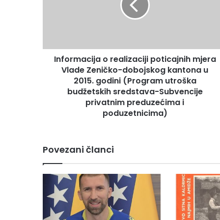
r
m
a
c
i
Informacija o realizaciji poticajnih mjera
j
Vlade Zeničko-dobojskog kantona u
a
o
2015. godini (Program utroška
r
budžetskih sredstava-Subvencije
e
privatnim preduzećima i
a
poduzetnicima)
l
i
z
Povezani članci
a
c
i
j
i
p
o