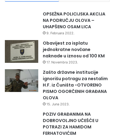
OPSEŽNA POLICIJSKA AKCIJA
NA PODRUČJU OLOVA –
UHAPŠENO OSAM LICA
9. Februara 2022.
Obavijest za isplatu
jednokratne novčane
naknade u iznosu od 100 KM
17. Novembra 2023.
Zašto državne institucije
ignorišu potragu za nestalim
H.F. iz Čuništa -OTVORENO
PISMO OGORČENIH GRAĐANA
OLOVA
15. Juna 2023.
POZIV GRAĐANIMA NA
DOBROVOLJNO UČEŠĆE U
POTRAZI ZA HAMIDOM
FERHATOVIĆEM