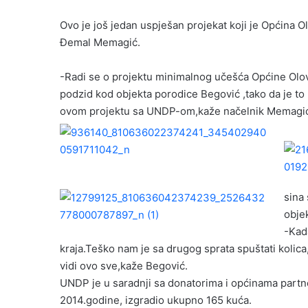
Ovo je još jedan uspješan projekat koji je Općina 
Đemal Memagić.
-Radi se o projektu minimalnog učešća Općine Olov
podzid kod objekta porodice Begović ,tako da je to
ovom projektu sa UNDP-om,kaže načelnik Memagi
sina 
obje
-Kada
kraja.Teško nam je sa drugog sprata spuštati kolic
vidi ovo sve,kaže Begović.
UNDP je u saradnji sa donatorima i općinama part
2014.godine, izgradio ukupno 165 kuća.