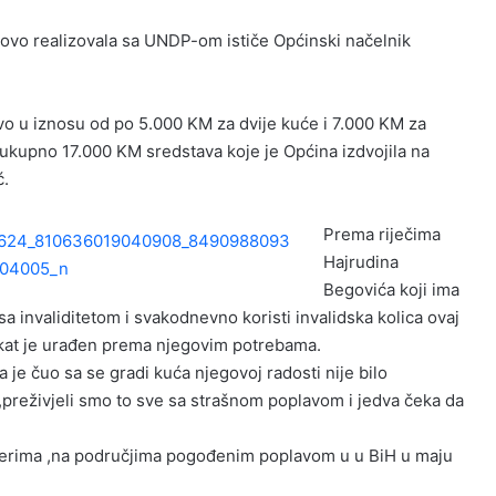
Olovo realizovala sa UNDP-om ističe Općinski načelnik
o u iznosu od po 5.000 KM za dvije kuće i 7.000 KM za
 ukupno 17.000 KM sredstava koje je Općina izdvojila na
ć.
Prema riječima
Hajrudina
Begovića koji ima
sa invaliditetom i svakodnevno koristi invalidska kolica ovaj
kat je urađen prema njegovim potrebama.
 je čuo sa se gradi kuća njegovoj radosti nije bilo
a,preživjeli smo to sve sa strašnom poplavom i jedva čeka da
nerima ,na područjima pogođenim poplavom u u BiH u maju