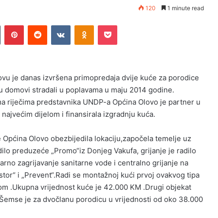
120
1 minute read
Tumblr
Pinterest
Reddit
VKontakte
Odnoklassniki
Pocket
ovu je danas izvršena primopredaja dvije kuće za porodice
 su domovi stradali u poplavama u maju 2014 godine.
a riječima predstavnika UNDP-a Općina Olovo je partner u
ajvećim dijelom i finansirala izgradnju kuća.
 Općina Olovo obezbijedila lokaciju,započela temelje uz
dilo preduzeće „Promo“iz Donjeg Vakufa, grijanje je radilo
no zagrijavanje sanitarne vode i centralno grijanje na
stor“ i „Prevent“.Radi se montažnoj kući prvoj ovakvog tipa
tom .Ukupna vrijednost kuće je 42.000 KM .Drugi objekat
 Šemse je za dvočlanu porodicu u vrijednosti od oko 38.000