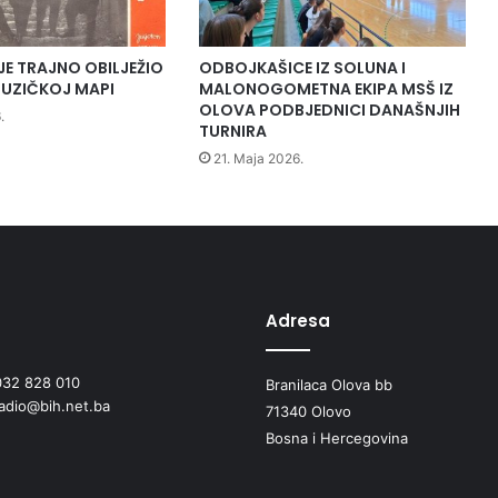
j
c
i
JE TRAJNO OBILJEŽIO
ODBOJKAŠICE IZ SOLUNA I
M
UZIČKOJ MAPI
MALONOGOMETNA EKIPA MSŠ IZ
u
OLOVA PODBJEDNICI DANAŠNJIH
.
a
TURNIRA
m
21. Maja 2026.
e
r
i
R
a
p
i
Adresa
ć
i
z
032 828 010
Branilaca Olova bb
O
radio@bih.net.ba
71340 Olovo
l
Bosna i Hercegovina
o
v