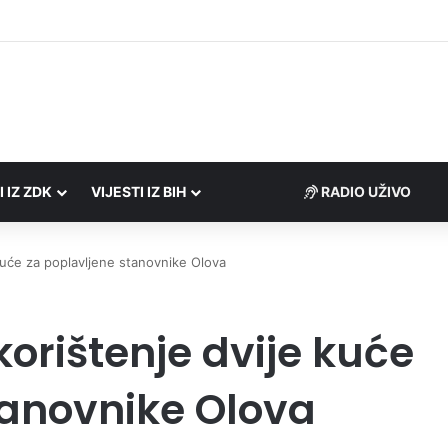
Porezne uprave FBiH na području ZDK izvršili 24 inspekcijska nadzora
I IZ ZDK
VIJESTI IZ BIH
RADIO UŽIVO
uće za poplavljene stanovnike Olova
orištenje dvije kuće
tanovnike Olova