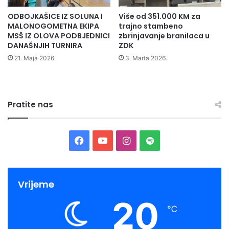
e
ODBOJKAŠICE IZ SOLUNA I
Više od 351.000 KM za
Z
MALONOGOMETNA EKIPA
trajno stambeno
D
MSŠ IZ OLOVA PODBJEDNICI
zbrinjavanje branilaca u
K
DANAŠNJIH TURNIRA
ZDK
o
21. Maja 2026.
3. Marta 2026.
r
g
a
n
i
Pratite nas
z
o
v
F
Y
I
S
a
o
a
o
n
p
o
k
c
u
s
o
Vrijeme
u
20
p
e
T
t
t
℃
l
j
b
u
a
i