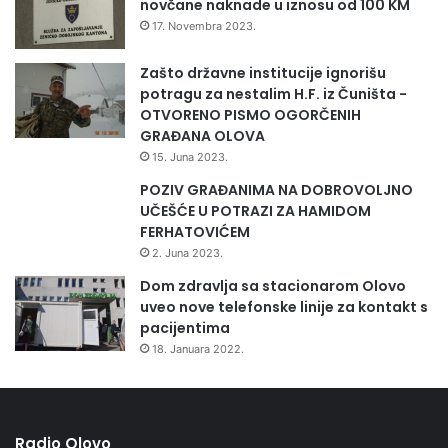
novčane naknade u iznosu od 100 KM
z
17. Novembra 2023.
a
j
Zašto državne institucije ignorišu
e
potragu za nestalim H.F. iz Čuništa -
d
OTVORENO PISMO OGORČENIH
n
GRAĐANA OLOVA
a
15. Juna 2023.
k
a
POZIV GRAĐANIMA NA DOBROVOLJNO
p
UČEŠĆE U POTRAZI ZA HAMIDOM
r
FERHATOVIĆEM
a
2. Juna 2023.
v
Dom zdravlja sa stacionarom Olovo
a
uveo nove telefonske linije za kontakt s
z
pacijentima
a
18. Januara 2022.
s
v
e
p
o
Radio Olovo