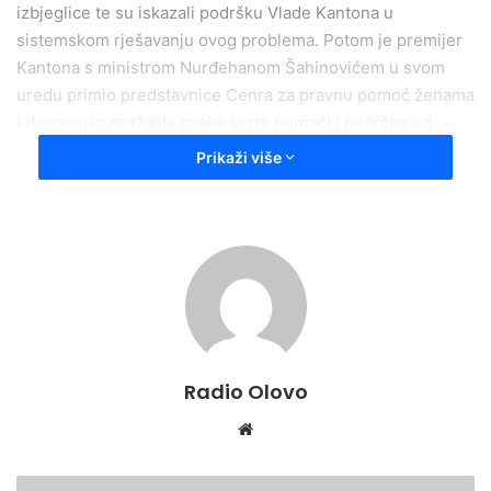
izbjeglice te su iskazali podršku Vlade Kantona u
sistemskom rješavanju ovog problema. Potom je premijer
Kantona s ministrom Nurđehanom Šahinovićem u svom
uredu primio predstavnice Cenra za pravnu pomoć ženama
i dogovorio pružanje svake vrste pomoći i podrške od
strane Vlade Kantona u njihovoj pravnoj borbi za
Prikaži više
izjednačavanje prava porodilja i djece u Fedaraciji Bosne i
Hercegovine.
Press služba
Radio Olovo
We
bsi
te
V