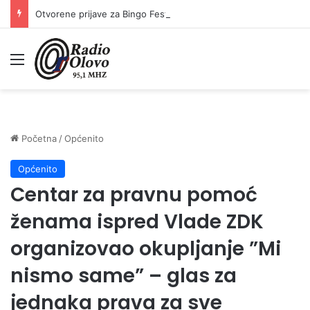
Otvorene prijave za Bingo Festival Fits: Odaberite outfit s omiljenim influencerom i zablistajte na Crvenom tepihu Sarajevo Film Festivala
Meni
Početna
/
Općenito
Općenito
Centar za pravnu pomoć
ženama ispred Vlade ZDK
organizovao okupljanje ”Mi
nismo same” – glas za
jednaka prava za sve