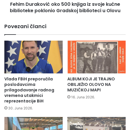
a
Fehim Duraković oko 500 knjiga iz svoje kućne
k
p
biblioteke poklonio Gradskoj biblioteci u Olovu
o
r
v
o
i
Povezani članci
t
ć
e
o
s
k
t
o
n
5
o
0
m
0
š
k
e
n
Vlada FBiH preporučila
ALBUM KOJI JE TRAJNO
t
j
poslodavcima
OBILJEŽIO OLOVO NA
n
i
prilagođavanje radnog
MUZIČKOJ MAPI
j
vremena utakmici
g
16. Juna 2026.
o
reprezentacije BiH
a
m
i
30. Juna 2026.
o
z
d
s
a
v