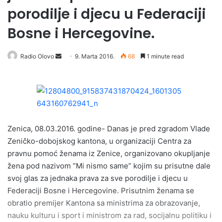
porodilje i djecu u Federaciji
Bosne i Hercegovine.
Radio Olovo
S
9. Marta 2016.
68
1 minute read
e
n
d
a
n
e
Zenica, 08.03.2016. godine- Danas je pred zgradom Vlade
m
Zeničko-dobojskog kantona, u organizaciji Centra za
a
pravnu pomoć ženama iz Zenice, organizovano okupljanje
i
žena pod nazivom ”Mi nismo same” kojim su prisutne dale
l
svoj glas za jednaka prava za sve porodilje i djecu u
Federaciji Bosne i Hercegovine. Prisutnim ženama se
obratio premijer Kantona sa ministrima za obrazovanje,
nauku kulturu i sport i ministrom za rad, socijalnu politiku i