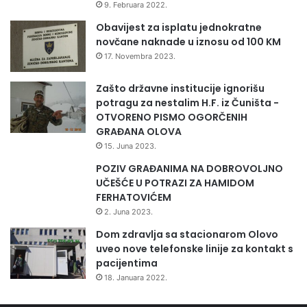
9. Februara 2022.
r
i
o
u
Obavijest za isplatu jednokratne
d
O
novčane naknade u iznosu od 100 KM
i
l
17. Novembra 2023.
c
o
o
v
Zašto državne institucije ignorišu
m
u
potragu za nestalim H.F. iz Čuništa -
Đ
OTVORENO PISMO OGORČENIH
o
GRAĐANA OLOVA
g
15. Juna 2023.
i
ć
POZIV GRAĐANIMA NA DOBROVOLJNO
UČEŠĆE U POTRAZI ZA HAMIDOM
FERHATOVIĆEM
2. Juna 2023.
Dom zdravlja sa stacionarom Olovo
uveo nove telefonske linije za kontakt s
pacijentima
18. Januara 2022.