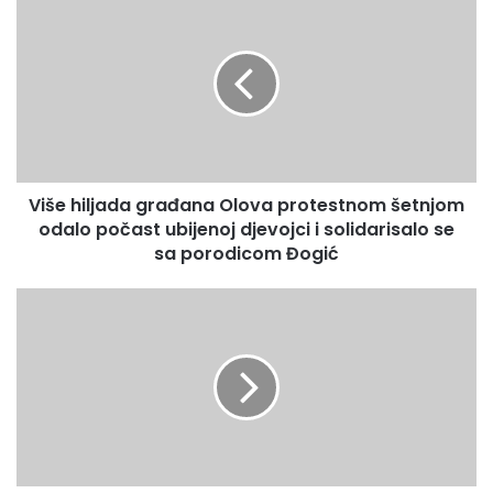
i
š
e
h
i
l
j
a
Više hiljada građana Olova protestnom šetnjom
d
odalo počast ubijenoj djevojci i solidarisalo se
a
g
sa porodicom Đogić
r
a
F
đ
e
a
h
n
i
a
m
O
D
l
u
o
r
v
a