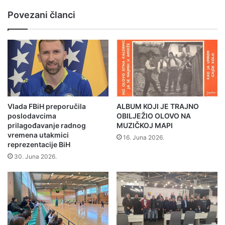
j
S
Povezani članci
e
p
i
r
z
a
m
z
a
u
t
m
e
a
m
o
a
r
Vlada FBiH preporučila
ALBUM KOJI JE TRAJNO
t
a
poslodavcima
OBILJEŽIO OLOVO NA
i
z
prilagođavanje radnog
MUZIČKOJ MAPI
k
u
vremena utakmici
16. Juna 2026.
e
reprezentacije BiH
m
z
i
30. Juna 2026.
a
j
u
e
č
v
e
a
n
n
i
j