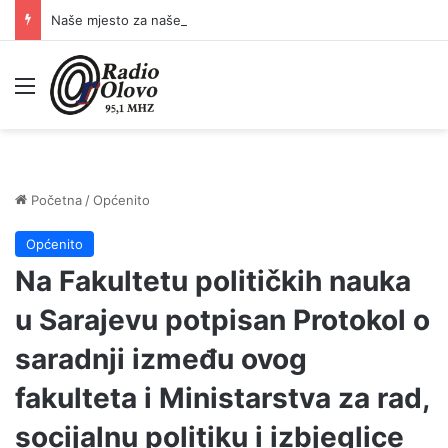
Naše mjesto za naše ljude: Bingo Group svojim uposlenicima posvećuje posebno lijep festivalski trenutak
Meni
Početna
/
Općenito
Općenito
Na Fakultetu političkih nauka
u Sarajevu potpisan Protokol o
saradnji između ovog
fakulteta i Ministarstva za rad,
socijalnu politiku i izbjeglice