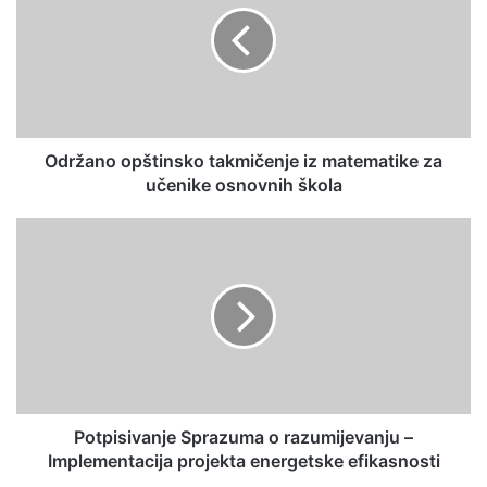
ž
a
n
o
o
p
š
Održano opštinsko takmičenje iz matematike za
t
učenike osnovnih škola
i
n
P
s
o
k
t
o
p
t
i
a
s
k
i
m
v
i
a
č
n
Potpisivanje Sprazuma o razumijevanju –
e
j
Implementacija projekta energetske efikasnosti
n
e