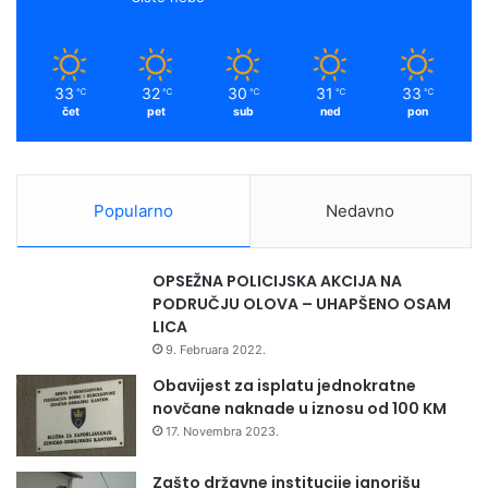
i
k
a
z
m
m
e
33
32
30
31
33
℃
℃
℃
℃
℃
đ
čet
pet
sub
ned
pon
u
o
v
o
Popularno
Nedavno
g
f
a
OPSEŽNA POLICIJSKA AKCIJA NA
k
PODRUČJU OLOVA – UHAPŠENO OSAM
u
LICA
l
9. Februara 2022.
t
e
Obavijest za isplatu jednokratne
t
novčane naknade u iznosu od 100 KM
a
17. Novembra 2023.
i
M
Zašto državne institucije ignorišu