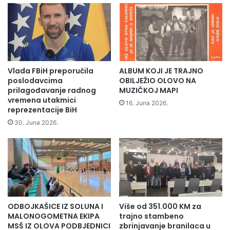
r
č
a
k
d
i
e
h
š
n
k
a
o
u
Vlada FBiH preporučila
ALBUM KOJI JE TRAJNO
l
k
poslodavcima
OBILJEŽIO OLOVO NA
s
a
prilagođavanje radnog
MUZIČKOJ MAPI
k
u
vremena utakmici
16. Juna 2026.
u
reprezentacije BiH
S
o
a
30. Juna 2026.
g
r
r
a
a
j
d
e
u
v
u
p
ODBOJKAŠICE IZ SOLUNA I
Više od 351.000 KM za
o
MALONOGOMETNA EKIPA
trajno stambeno
t
MSŠ IZ OLOVA PODBJEDNICI
zbrinjavanje branilaca u
p