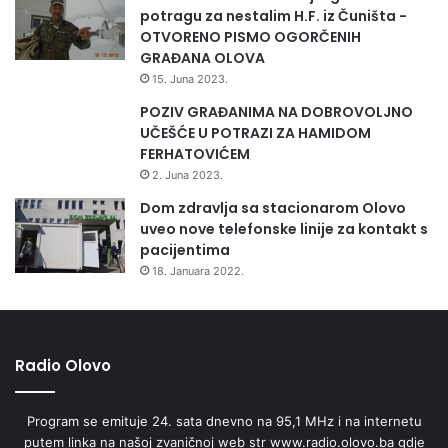
i
potragu za nestalim H.F. iz Čuništa -
n
OTVORENO PISMO OGORČENIH
i
GRAĐANA OLOVA
s
15. Juna 2023.
t
a
POZIV GRAĐANIMA NA DOBROVOLJNO
r
UČEŠĆE U POTRAZI ZA HAMIDOM
s
FERHATOVIĆEM
t
2. Juna 2023.
v
Dom zdravlja sa stacionarom Olovo
a
uveo nove telefonske linije za kontakt s
z
pacijentima
a
18. Januara 2022.
r
a
d
,
s
Radio Olovo
o
c
Program se emituje 24. sata dnevno na 95,1 MHz i na internetu
i
putem linka na našoj zvaničnoj web str www.radio.olovo.ba gdje
j