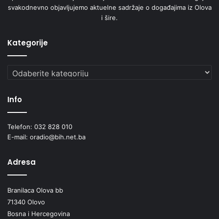
svakodnevno objavljujemo aktuelne sadržaje o događajima iz Olova
a
i šire.
l
n
u
Kategorije
p
o
Kategorije
l
i
t
Info
i
k
u
Telefon: 032 828 010
i
E-mail: oradio@bih.net.ba
i
z
Adresa
b
j
e
Branilaca Olova bb
g
71340 Olovo
l
Bosna i Hercegovina
i