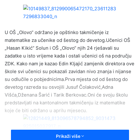
n
d
a
n
e
U OŠ „Olovo“ održano je opštinko takmičenje iz
m
matematike za učenike od šestog do devetog.Učenici OŠ
a
„Hasan Kikić“ Solun i OŠ „Olovo“ njih 24 rješavali su
i
zadatke u isto vrijeme kada i ostali učenici oš na području
l
ZDK. Kako nam je kazao Edin Kljajić zamjenik direktora ove
škole svi učenici su pokazali zavidan nivo znanja i nijanse
su odlučile o pobjednicima.Prva mjesta od od šestog do
devetog razreda su osvojili Jusuf Čolaković,Adna
Višća,Dženana Šarić i Tarik Berkovac.Oni će svoju školu
predstavljati na kantonalnom takmičenju iz matematike
koje će biti održano u aprilu mjesecu.
Prikaži više