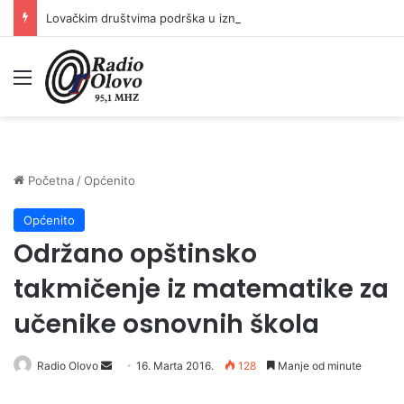
Lovačkim društvima podrška u iznosu od 138.000 KM
Meni
Početna
/
Općenito
Općenito
Održano opštinsko
takmičenje iz matematike za
učenike osnovnih škola
Radio Olovo
S
16. Marta 2016.
128
Manje od minute
e