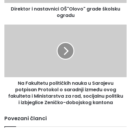
i
Direktor i nastavnici OŠ"Olovo" grade školsku
n
ogradu
a
s
t
N
a
a
v
F
n
a
i
k
c
u
i
l
O
t
Š
e
"
Na Fakultetu političkih nauka u Sarajevu
t
O
potpisan Protokol o saradnji između ovog
u
l
p
fakulteta i Ministarstva za rad, socijalnu politiku
o
o
i izbjeglice Zeničko-dobojskog kantona
v
l
o
i
Povezani članci
"
t
g
i