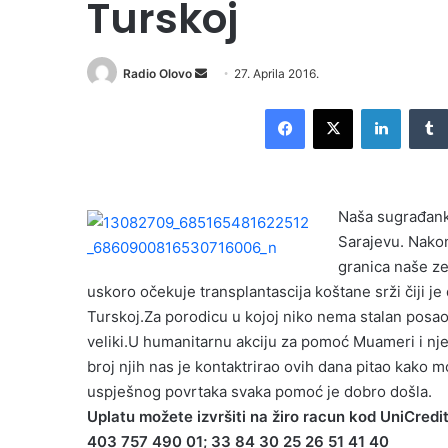
Turskoj
Radio Olovo
S
27. Aprila 2016.
e
Facebook
X
LinkedIn
n
d
a
n
Naša sugrađank
e
Sarajevu. Nakon
m
granica naše ze
a
i
uskoro očekuje transplantascija koštane srži čiji je
l
Turskoj.Za porodicu u kojoj niko nema stalan posao t
veliki.U humanitarnu akciju za pomoć Muameri i njen
broj njih nas je kontaktrirao ovih dana pitao kako 
uspješnog povrtaka svaka pomoć je dobro došla.
Uplatu možete izvršiti na žiro racun kod UniCred
403 757 490 01; 33 84 30 25 26 51 41 40