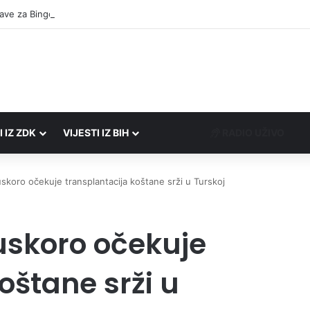
I IZ ZDK
VIJESTI IZ BIH
RADIO UŽIVO
koro očekuje transplantacija koštane srži u Turskoj
skoro očekuje
oštane srži u