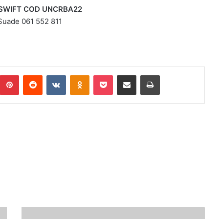
81 SWIFT COD UNCRBA22
 Suade 061 552 811
Pinterest
Reddit
VKontakte
Odnoklassniki
Pocket
Podijeli putem Emaila
Print
U