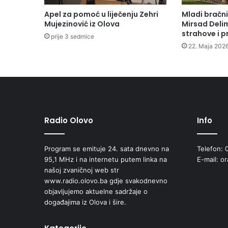
a
Apel za pomoć u liječenju Zehri
Mladi bračni
n
Mujezinović iz Olova
Mirsad Delim
a
strahove i 
prije 3 sedmice
r
22. Maja 2026
u
k
o
v
o
d
e
Radio Olovo
Info
ć
i
Program se emituje 24. sata dnevno na
Telefon: 
m
95,1 MHz i na internetu putem linka na
E-mail: o
p
našoj zvaničnoj web str
o
www.radio.olovo.ba gdje svakodnevno
z
objavljujemo aktuelne sadržaje o
i
događajima iz Olova i šire.
c
i
j