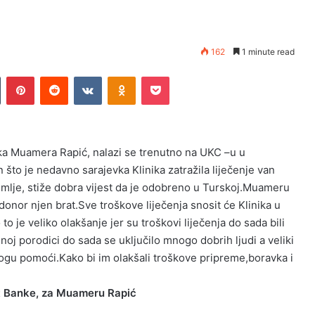
162
1 minute read
Tumblr
Pinterest
Reddit
VKontakte
Odnoklassniki
Pocket
a Muamera Rapić, nalazi se trenutno na UKC –u u
 što je nedavno sarajevka Klinika zatražila liječenje van
mlje, stiže dobra vijest da je odobreno u Turskoj.Muameru
 donor njen brat.Sve troškove liječenja snosit će Klinika u
o je veliko olakšanje jer su troškovi liječenja do sada bili
oj porodici do sada se uključilo mnogo dobrih ljudi a veliki
mogu pomoći.Kako bi im olakšali troškove pripreme,boravka i
it Banke, za Muameru Rapić