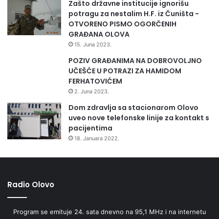
Zašto državne institucije ignorišu
potragu za nestalim H.F. iz Čuništa -
OTVORENO PISMO OGORČENIH
GRAĐANA OLOVA
15. Juna 2023.
POZIV GRAĐANIMA NA DOBROVOLJNO
UČEŠĆE U POTRAZI ZA HAMIDOM
FERHATOVIĆEM
2. Juna 2023.
Dom zdravlja sa stacionarom Olovo
uveo nove telefonske linije za kontakt s
pacijentima
18. Januara 2022.
Radio Olovo
Program se emituje 24. sata dnevno na 95,1 MHz i na internetu