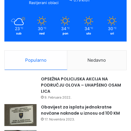
o
e
r
y
0.79 km/h
Rastjerani oblaci
k
a
m
23
30
34
34
30
℃
℃
℃
℃
℃
sub
ned
pon
uto
sri
Popularno
Nedavno
OPSEŽNA POLICIJSKA AKCIJA NA
PODRUČJU OLOVA – UHAPŠENO OSAM
LICA
9. Februara 2022.
Obavijest za isplatu jednokratne
novčane naknade u iznosu od 100 KM
17. Novembra 2023.