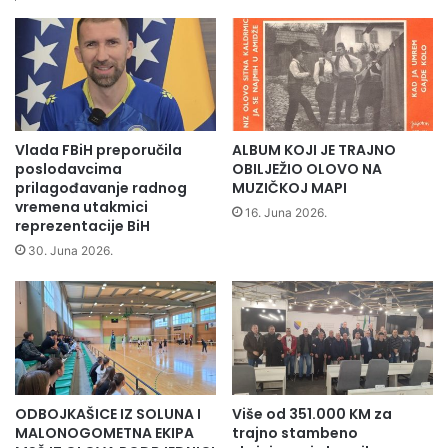
i
i
j
j
a
a
m
u
a
B
n
o
a
s
Vlada FBiH preporučila
ALBUM KOJI JE TRAJNO
v
n
poslodavcima
OBILJEŽIO OLOVO NA
o
i
prilagođavanje radnog
MUZIČKOJ MAPI
d
vremena utakmici
i
16. Juna 2026.
reprezentacije BiH
a
H
m
e
30. Juna 2026.
a
r
z
c
a
e
2
g
0
o
1
v
5
i
ODBOJKAŠICE IZ SOLUNA I
Više od 351.000 KM za
.
n
MALONOGOMETNA EKIPA
trajno stambeno
g
i