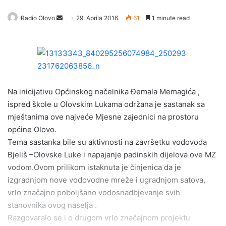
Radio Olovo
S
29. Aprila 2016.
61
1 minute read
e
n
d
a
n
e
Na inicijativu Općinskog načelnika Đemala Memagića ,
m
ispred škole u Olovskim Lukama održana je sastanak sa
a
mještanima ove najveće Mjesne zajednici na prostoru
i
općine Olovo.
l
Tema sastanka bile su aktivnosti na završetku vodovoda
Bjeliš –Olovske Luke i napajanje padinskih dijelova ove MZ
vodom.Ovom prilikom istaknuta je činjenica da je
izgradnjom nove vodovodne mreže i ugradnjom satova,
vrlo značajno poboljšano vodosnadbjevanje svih
stanovnika ovog naselja .
Razgovaralo se i o drugom vrlo značajnom projektu