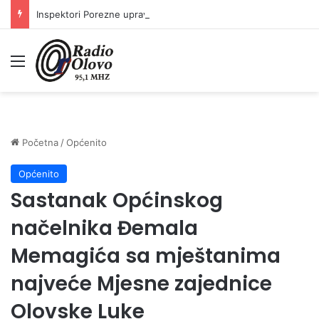
Inspektori Porezne uprave FBiH na području ZDK izvršili 24 inspekcijska nadzora
Meni
Početna
/
Općenito
Općenito
Sastanak Općinskog
načelnika Đemala
Memagića sa mještanima
najveće Mjesne zajednice
Olovske Luke