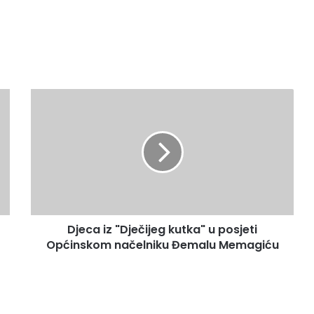
D
j
e
c
a
i
z
"
D
Djeca iz "Dječijeg kutka" u posjeti
j
Općinskom načelniku Đemalu Memagiću
e
č
i
j
e