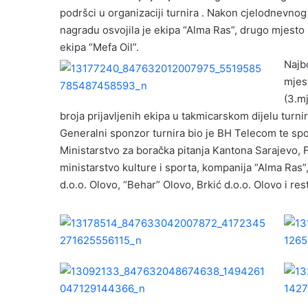
podršci u organizaciji turnira . Nakon cjelodnevno
nagradu osvojila je ekipa “Alma Ras”, drugo mjesto 
ekipa “Mefa Oil”.
Najbo
mjes
(3.m
broja prijavljenih ekipa u takmicarskom dijelu turnir
Generalni sponzor turnira bio je BH Telecom te spo
Ministarstvo za boračka pitanja Kantona Sarajevo, 
ministarstvo kulture i sporta, kompanija “Alma Ras
d.o.o. Olovo, “Behar” Olovo, Brkić d.o.o. Olovo i re