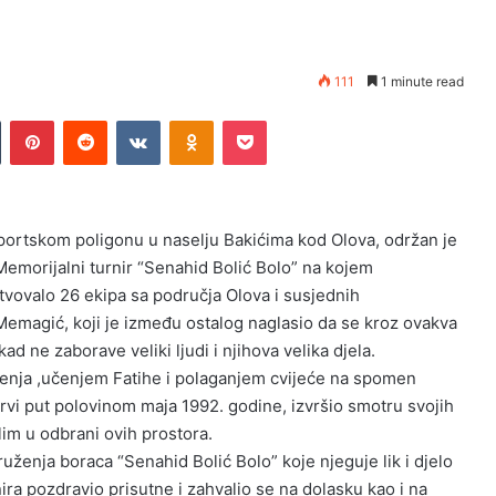
111
1 minute read
Tumblr
Pinterest
Reddit
VKontakte
Odnoklassniki
Pocket
portskom poligonu u naselju Bakićima kod Olova, održan je
-Memorijalni turnir “Senahid Bolić Bolo” na kojem
tvovalo 26 ekipa sa područja Olova i susjednih
Memagić, koji je između ostalog naglasio da se kroz ovakva
d ne zaborave veliki ljudi i njihova velika djela.
ruženja ,učenjem Fatihe i polaganjem cvijeće na spomen
prvi put polovinom maja 1992. godine, izvršio smotru svojih
lim u odbrani ovih prostora.
ženja boraca “Senahid Bolić Bolo” koje njeguje lik i djelo
ira pozdravio prisutne i zahvalio se na dolasku kao i na