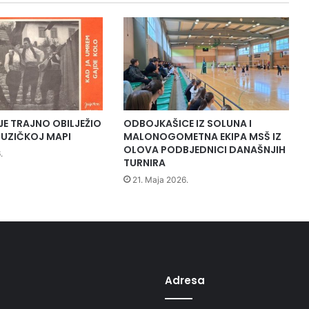
g
k
u
t
k
a
"
u
p
JE TRAJNO OBILJEŽIO
ODBOJKAŠICE IZ SOLUNA I
o
UZIČKOJ MAPI
MALONOGOMETNA EKIPA MSŠ IZ
s
OLOVA PODBJEDNICI DANAŠNJIH
.
TURNIRA
j
e
21. Maja 2026.
t
i
O
p
ć
i
n
Adresa
s
k