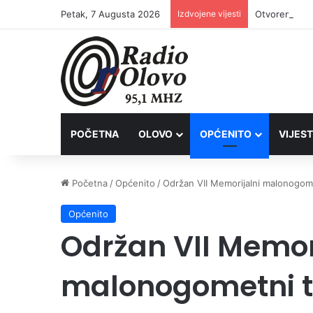
Petak, 7 Augusta 2026
Izdvojene vijesti
POČETNA
OLOVO
OPĆENITO
VIJEST
Početna
/
Općenito
/
Održan VII Memorijalni malonogome
Općenito
Održan VII Memor
malonogometni tu