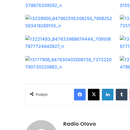
Facebook
X
LinkedIn
Tumblr
Podijeli
Radio Olovo