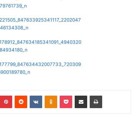
Pinterest
Reddit
VKontakte
Odnoklassniki
Pocket
Podijeli putem Emaila
Print