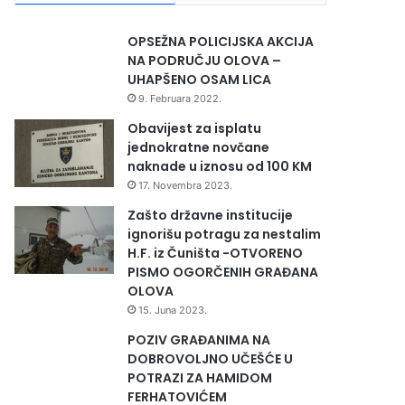
OPSEŽNA POLICIJSKA AKCIJA
NA PODRUČJU OLOVA –
UHAPŠENO OSAM LICA
9. Februara 2022.
Obavijest za isplatu
jednokratne novčane
naknade u iznosu od 100 KM
17. Novembra 2023.
Zašto državne institucije
ignorišu potragu za nestalim
H.F. iz Čuništa -OTVORENO
PISMO OGORČENIH GRAĐANA
OLOVA
15. Juna 2023.
POZIV GRAĐANIMA NA
DOBROVOLJNO UČEŠĆE U
POTRAZI ZA HAMIDOM
FERHATOVIĆEM