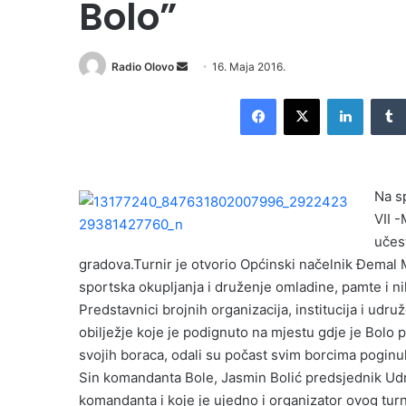
Bolo”
Radio Olovo
S
16. Maja 2016.
e
Facebook
X
LinkedIn
n
d
a
n
Na s
e
VII 
m
učes
a
i
gradova.Turnir je otvorio Općinski načelnik Đemal 
l
sportska okupljanja i druženje omladine, pamte i nika
Predstavnici brojnih organizacija, institucija i ud
obilježje koje je podignuto na mjestu gdje je Bolo 
svojih boraca, odali su počast svim borcima poginu
Sin komandanta Bole, Jasmin Bolić predsjednik Udru
komandanta i koje je ujedno i organizator ovog turn