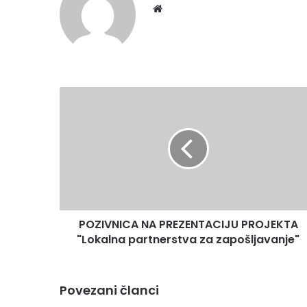
We
bsi
te
P
O
Z
I
V
N
I
C
A
POZIVNICA NA PREZENTACIJU PROJEKTA
N
"Lokalna partnerstva za zapošljavanje"
A
P
R
E
Povezani članci
Z