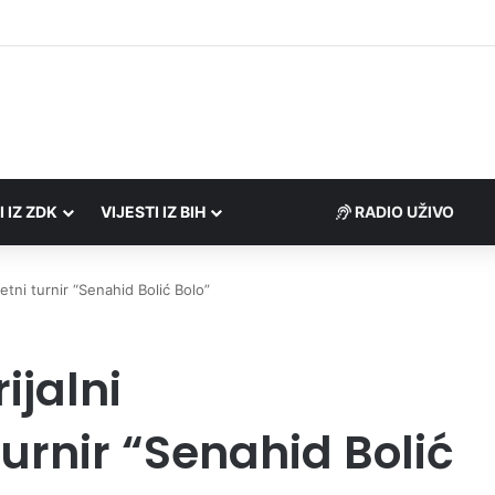
I IZ ZDK
VIJESTI IZ BIH
RADIO UŽIVO
tni turnir “Senahid Bolić Bolo”
ijalni
rnir “Senahid Bolić