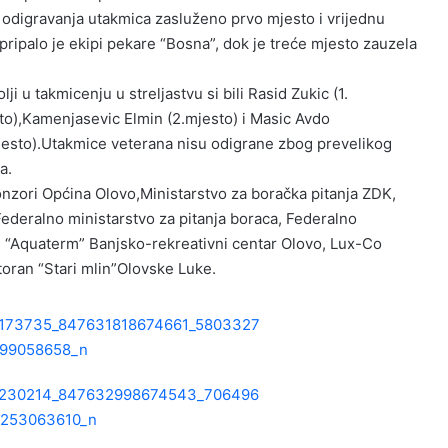
g odigravanja utakmica zasluženo prvo mjesto i vrijednu
pripalo je ekipi pekare “Bosna”, dok je treće mjesto zauzela
lji u takmicenju u streljastvu si bili Rasid Zukic (1.
to),Kamenjasevic Elmin (2.mjesto) i Masic Avdo
jesto).Utakmice veterana nisu odigrane zbog prevelikog
a.
nzori Općina Olovo,Ministarstvo za boračka pitanja ZDK,
Federalno ministarstvo za pitanja boraca, Federalno
”, “Aquaterm” Banjsko-rekreativni centar Olovo, Lux-Co
storan “Stari mlin”Olovske Luke.