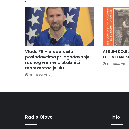
E
N
T
A
C
I
J
U
P
Vlada FBiH preporučila
ALBUM KOJI 
R
poslodavcima prilagođavanje
OLOVO NA M
O
radnog vremena utakmici
16. Juna 2026
reprezentacije BiH
J
E
30. Juna 2026.
K
T
A
"
L
o
k
Radio Olovo
Info
a
l