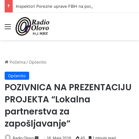
Inspektori Porezne uprave FBiH na području ZDK izvršili 24 inspekcijska nadzora
Meni
Početna
/
Općenito
Općenito
POZIVNICA NA PREZENTACIJU
PROJEKTA “Lokalna
partnerstva za
zapošljavanje”
Radio Olovo
S
16. Maja 2016.
45
1 minute read