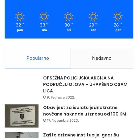
t
k
a
o
n
m
a
32
33
30
29
28
℃
℃
℃
℃
℃
1
pon
uto
sri
čet
pet
5
.
m
a
Popularno
Nedavno
j
OPSEŽNA POLICIJSKA AKCIJA NA
PODRUČJU OLOVA – UHAPŠENO OSAM
LICA
9. Februara 2022.
Obavijest za isplatu jednokratne
novčane naknade u iznosu od 100 KM
17. Novembra 2023.
Zašto državne institucije ignorišu