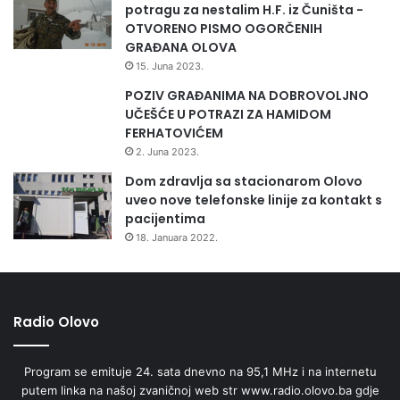
potragu za nestalim H.F. iz Čuništa -
OTVORENO PISMO OGORČENIH
GRAĐANA OLOVA
15. Juna 2023.
POZIV GRAĐANIMA NA DOBROVOLJNO
UČEŠĆE U POTRAZI ZA HAMIDOM
FERHATOVIĆEM
2. Juna 2023.
Dom zdravlja sa stacionarom Olovo
uveo nove telefonske linije za kontakt s
pacijentima
18. Januara 2022.
Radio Olovo
Program se emituje 24. sata dnevno na 95,1 MHz i na internetu
putem linka na našoj zvaničnoj web str www.radio.olovo.ba gdje