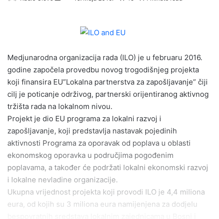
e
n
d
a
Medjunarodna organizacija rada (ILO) je u februaru 2016.
n
e
godine započela provedbu novog trogodišnjeg projekta
m
koji finansira EU”Lokalna partnerstva za zapošljavanje” čiji
a
cilj je poticanje održivog, partnerski orijentiranog aktivnog
i
tržišta rada na lokalnom nivou.
l
Projekt je dio EU programa za lokalni razvoj i
zapošljavanje, koji predstavlja nastavak pojedinih
aktivnosti Programa za oporavak od poplava u oblasti
ekonomskog oporavka u područjima pogođenim
poplavama, a također će podržati lokalni ekonomski razvoj
i lokalne nevladine organizacije.
Ukupna vrijednost projekta koji provodi ILO je 4,4 miliona
eura, od kojih su 3 miliona eura namijenjena za dodjelu
bespovratnih sredstava lokalnim zajednicama u Bosni i