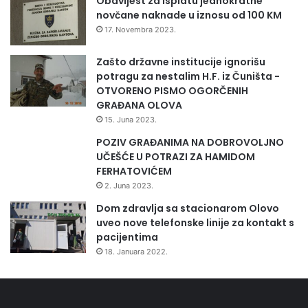
Obavijest za isplatu jednokratne
n
novčane naknade u iznosu od 100 KM
i
17. Novembra 2023.
k
a
Zašto državne institucije ignorišu
potragu za nestalim H.F. iz Čuništa -
OTVORENO PISMO OGORČENIH
GRAĐANA OLOVA
15. Juna 2023.
POZIV GRAĐANIMA NA DOBROVOLJNO
UČEŠĆE U POTRAZI ZA HAMIDOM
FERHATOVIĆEM
2. Juna 2023.
Dom zdravlja sa stacionarom Olovo
uveo nove telefonske linije za kontakt s
pacijentima
18. Januara 2022.