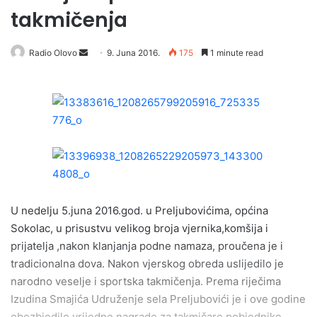
takmičenja
Radio Olovo
S
9. Juna 2016.
175
1 minute read
e
n
d
a
n
e
m
a
i
U nedelju 5.juna 2016.god. u Preljubovićima, općina
l
Sokolac, u prisustvu velikog broja vjernika,komšija i
prijatelja ,nakon klanjanja podne namaza, proučena je i
tradicionalna dova. Nakon vjerskog obreda uslijedilo je
narodno veselje i sportska takmičenja. Prema riječima
Izudina Smajića Udruženje sela Preljubovići je i ove godine
obezbjedilo vrijedne nagrade za takmičare pobjednike.