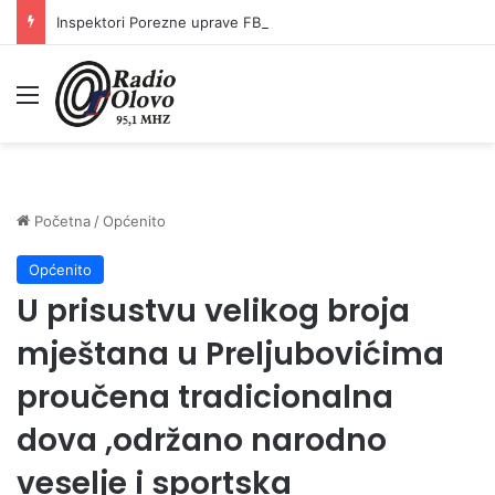
Inspektori Porezne uprave FBiH na području ZDK izvršili 24 inspekcijska nadzora
Meni
Početna
/
Općenito
Općenito
U prisustvu velikog broja
mještana u Preljubovićima
proučena tradicionalna
dova ,održano narodno
veselje i sportska