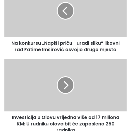
svojim članovima koji su porijeklom iz Preljubovića
o
najzaslužniji za sve ove aktivnosti,povratak učenju
n
tradicionalne dove,adaptaciju mezarja,oživljavanje
k
tradicionalnih običaja ,keže Izdudin Smajić.
u
r
s
Na konkursu „Napiši priču –uradi sliku“ likovni
u
rad Fatime Imširović osvojio drugo mjesto
„
N
a
I
p
n
i
v
š
e
i
s
p
t
r
i
i
c
č
i
u
Investicija u Olovu vrijedna više od 17 miliona
j
–
KM: U rudniku olova bit će zaposleno 250
a
u
u
radnika