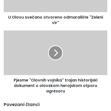
s
v
e
U Olovu svečano otvoreno odmaralište "Zeleni
č
vir"
a
n
o
P
o
j
t
e
v
s
o
m
r
e
e
"
n
O
o
l
o
Pjesme "Olovnih vojnika" trajan historijski
o
d
dokument o olovskom herojskom otporu
v
m
n
agresoru
a
i
r
h
Povezani članci
a
v
l