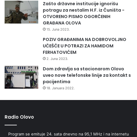
Zašto državne institucije ignorišu
potragu za nestalim H.F. iz Čuništa -
OTVORENO PISMO OGORČENIH
GRAĐANA OLOVA
15. Juna 2023.
POZIV GRAĐANIMA NA DOBROVOLJNO
UČEŠĆE U POTRAZI ZA HAMIDOM
FERHATOVIĆEM
2. Juna 2023.
Dom zdravlja sa stacionarom Olovo
uveo nove telefonske linije za kontakt s
pacijentima
18. Januara 2022.
Radio Olovo
Program se emituje 24. sata dnevno na 95,1 MHz i na internetu