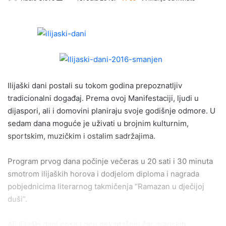
e
n
d
a
n
e
m
Ilijaški dani postali su tokom godina prepoznatljiv
a
tradicionalni događaj. Prema ovoj Manifestaciji, ljudi u
i
dijaspori, ali i domovini planiraju svoje godišnje odmore. U
l
sedam dana moguće je uživati u brojnim kulturnim,
sportskim, muzičkim i ostalim sadržajima.
Program prvog dana počinje večeras u 20 sati i 30 minuta
smotrom ilijaških horova i dodjelom diploma i nagrada
pobjednicima literarnog takmičenja “Ramazan u dječijoj
duši”.
Ali Ilijaški dani nose i onu nekadašnju čar gradskih