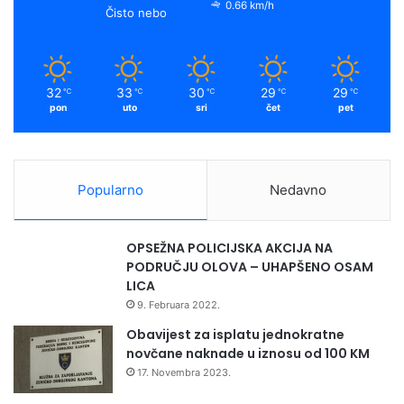
o
e
r
y
0.66 km/h
r
Čisto nebo
o
k
a
j
s
m
k
32
33
30
29
29
℃
℃
℃
℃
℃
o
pon
uto
sri
čet
pet
m
o
t
p
Popularno
Nedavno
o
r
u
OPSEŽNA POLICIJSKA AKCIJA NA
a
PODRUČJU OLOVA – UHAPŠENO OSAM
g
LICA
r
9. Februara 2022.
e
s
Obavijest za isplatu jednokratne
o
novčane naknade u iznosu od 100 KM
r
17. Novembra 2023.
u