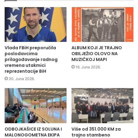
o
i
j
š
n
t
i
e
k
"
a
Z
"
e
t
Vlada FBiH preporučila
ALBUM KOJI JE TRAJNO
l
r
poslodavcima
OBILJEŽIO OLOVO NA
e
a
prilagođavanje radnog
MUZIČKOJ MAPI
n
j
vremena utakmici
16. Juna 2026.
i
reprezentacije BiH
a
v
n
30. Juna 2026.
i
h
r
i
"
s
t
o
r
i
ODBOJKAŠICE IZ SOLUNA I
Više od 351.000 KM za
j
MALONOGOMETNA EKIPA
trajno stambeno
s