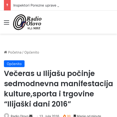
Inspektori Porezne uprave FBiH na području ZDK izvršili 24 inspekcijska nadzora
Meni
Početna
/
Općenito
Općenito
Večeras u Ilijašu počinje
sedmodnevna manifestacija
kulture,sporta i trgovine
“Ilijaški dani 2016”
Radio Olovo
S
13. Jula 2016.
99
Manje od minute