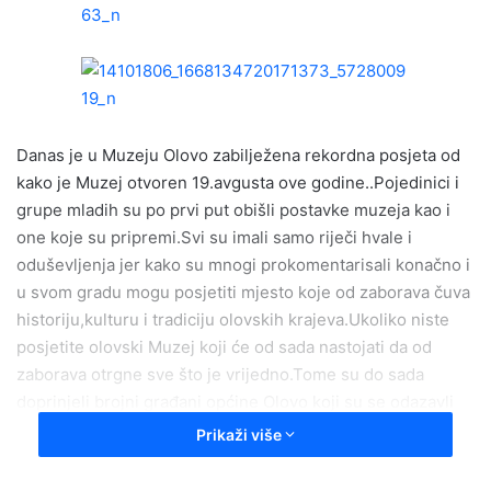
a
n
e
m
a
i
Danas je u Muzeju Olovo zabilježena rekordna posjeta od
l
kako je Muzej otvoren 19.avgusta ove godine..Pojedinici i
grupe mladih su po prvi put obišli postavke muzeja kao i
one koje su pripremi.Svi su imali samo riječi hvale i
oduševljenja jer kako su mnogi prokomentarisali konačno i
u svom gradu mogu posjetiti mjesto koje od zaborava čuva
historiju,kulturu i tradiciju olovskih krajeva.Ukoliko niste
posjetite olovski Muzej koji će od sada nastojati da od
zaborava otrgne sve što je vrijedno.Tome su do sada
doprinjeli brojni građani općine Olovo koji su se odazavli
našem pozivu i dali svoj doprinos bogaćenju muzejskih
Prikaži više
postavki.Ukoliko želite i dalje možete pomoći i donirati neki
od starih i zanimljivih predmeta za opremanje zavičajne i