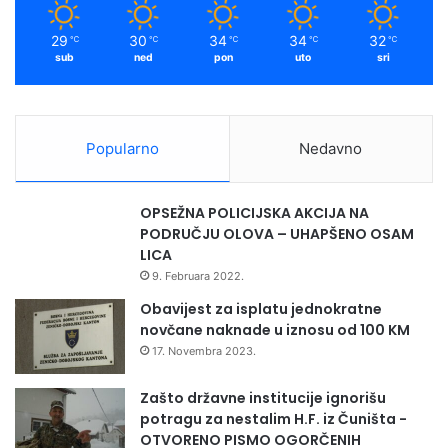
z
m
a
29
30
34
34
32
℃
℃
℃
℃
℃
j
sub
ned
pon
uto
sri
e
d
n
i
Popularno
Nedavno
c
a
u
OPSEŽNA POLICIJSKA AKCIJA NA
B
PODRUČJU OLOVA – UHAPŠENO OSAM
o
LICA
s
9. Februara 2022.
n
i
Obavijest za isplatu jednokratne
i
novčane naknade u iznosu od 100 KM
H
17. Novembra 2023.
e
r
Zašto državne institucije ignorišu
c
potragu za nestalim H.F. iz Čuništa -
e
OTVORENO PISMO OGORČENIH