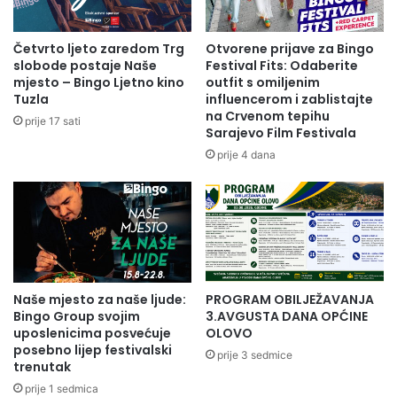
o
a
n
c
o
i
Četvrto ljeto zaredom Trg
Otvorene prijave za Bingo
r
j
slobode postaje Naše
Festival Fits: Odaberite
a
a
mjesto – Bingo Ljetno kino
outfit s omiljenim
d
a
Tuzla
influencerom i zablistajte
na Crvenom tepihu
o
k
prije 17 sati
Sarajevo Film Festivala
s
t
t
i
prije 4 dana
i
v
'
n
'
o
s
t
i
p
Naše mjesto za naše ljude:
PROGRAM OBILJEŽAVANJA
r
Bingo Group svojim
3.AVGUSTA DANA OPĆINE
o
uposlenicima posvećuje
OLOVO
j
posebno lijep festivalski
prije 3 sedmice
e
trenutak
k
prije 1 sedmica
t