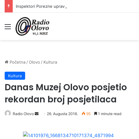
Inspektori Porezne uprave FBiH na području ZDK izvršili 24 inspekcijska nadzora
Meni
Početna
/
Olovo
/
Kultura
Kultura
Danas Muzej Olovo posjetio
rekordan broj posjetilaca
Radio Olovo
S
26. Augusta 2016.
95
1 minute read
e
n
d