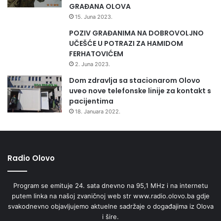
g
GRAĐANA OLOVA
o
15. Juna 2023.
v
POZIV GRAĐANIMA NA DOBROVOLJNO
i
UČEŠĆE U POTRAZI ZA HAMIDOM
n
FERHATOVIĆEM
i
2. Juna 2023.
”
Dom zdravlja sa stacionarom Olovo
uveo nove telefonske linije za kontakt s
pacijentima
18. Januara 2022.
Radio Olovo
Program se emituje 24. sata dnevno na 95,1 MHz i na internetu
putem linka na našoj zvaničnoj web str www.radio.olovo.ba gdje
svakodnevno objavljujemo aktuelne sadržaje o događajima iz Olova
i šire.