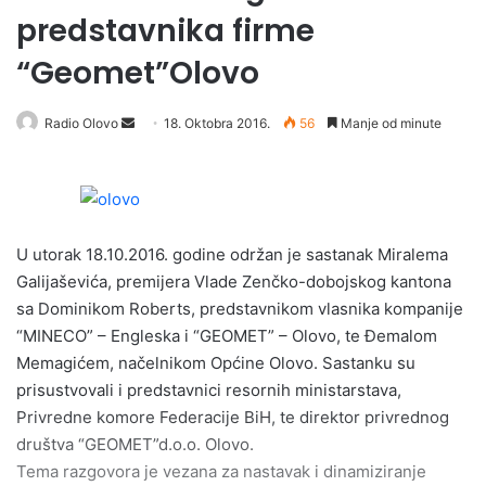
predstavnika firme
“Geomet”Olovo
Radio Olovo
S
18. Oktobra 2016.
56
Manje od minute
e
n
d
a
U utorak 18.10.2016. godine održan je sastanak Miralema
n
e
Galijaševića, premijera Vlade Zenčko-dobojskog kantona
m
sa Dominikom Roberts, predstavnikom vlasnika kompanije
a
“MINECO” – Engleska i “GEOMET” – Olovo, te Đemalom
i
Memagićem, načelnikom Općine Olovo. Sastanku su
l
prisustvovali i predstavnici resornih ministarstava,
Privredne komore Federacije BiH, te direktor privrednog
društva “GEOMET”d.o.o. Olovo.
Tema razgovora je vezana za nastavak i dinamiziranje