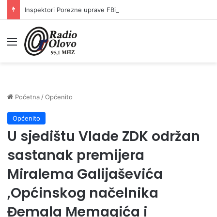
Inspektori Porezne uprave FBiH na području ZDK izvršili 24 inspekcijska nadzora
Meni
Početna
/
Općenito
Općenito
U sjedištu Vlade ZDK održan
sastanak premijera
Miralema Galijaševića
,Općinskog načelnika
Đemala Memagića i