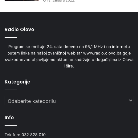
18. Januara 2022.
t
e
k
u
ć
Radio Olovo
e
t
Program se emituje 24. sata dnevno na 95,1 MHz i na internetu
e
putem linka na našoj zvaničnoj web str www.radio.olovo.ba gdje
u
svakodnevno objavljujemo aktuelne sadržaje o događajima iz Olova
s
i šire.
a
m
o
Kategorije
n
e
k
Kategorije
o
l
Info
i
k
o
Telefon: 032 828 010
k