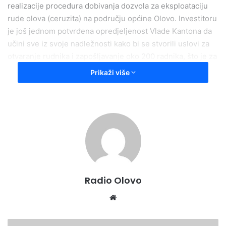
realizacije procedura dobivanja dozvola za eksploataciju
rude olova (ceruzita) na području općine Olovo. Investitoru
je još jednom potvrđena opredjeljenost Vlade Kantona da
učini sve iz svoje nadležnosti kako bi se stvorili uslovi za
otvaranje rudnika i zapošljavanje oko 200 radnika, što je za
općinu Olovo i Zenčko-dobojski kanton od posebnog
Prikaži više
značaja.
Press služba Vlade ZDK
Radio Olovo
We
bsi
te
U