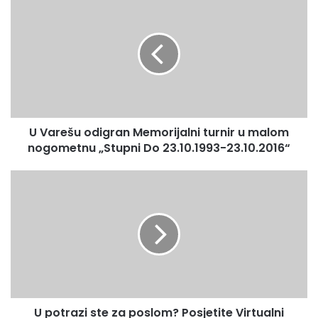
V
a
r
e
š
u
o
d
U Varešu odigran Memorijalni turnir u malom
i
nogometnu „Stupni Do 23.10.1993-23.10.2016“
g
r
a
U
n
p
M
o
e
t
m
r
o
a
r
z
i
i
j
s
a
U potrazi ste za poslom? Posjetite Virtualni
t