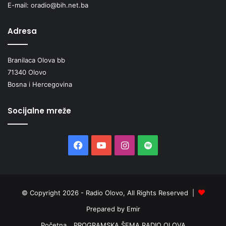
E-mail: oradio@bih.net.ba
l
i
Adresa
k
o
v
Branilaca Olova bb
a
71340 Olovo
m
i
Bosna i Hercegovina
š
e
Socijalne mreže
m
?
N
Facebook
YouTube
Instagram
Spotify
a
V
i
r
t
© Copyright 2026 - Radio Olovo, All Rights Reserved |
u
Prepared by Emir
a
l
Početna
PROGRAMSKA ŠEMA RADIO OLOVA