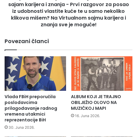
l
sajam karijera i znanja - Prvi razgovor za posao
e
n
z
iz udobnosti vlastite kuće te u samo nekoliko
i
a
klikova mišem? Na Virtualnom sajmu karijera i
t
p
znanja sve je moguće!
u
o
r
s
Povezani članci
n
l
i
o
r
m
u
?
m
P
a
o
l
s
o
j
m
e
Vlada FBiH preporučila
ALBUM KOJI JE TRAJNO
n
t
poslodavcima
OBILJEŽIO OLOVO NA
o
i
prilagođavanje radnog
MUZIČKOJ MAPI
g
t
vremena utakmici
16. Juna 2026.
o
e
reprezentacije BiH
m
V
30. Juna 2026.
e
i