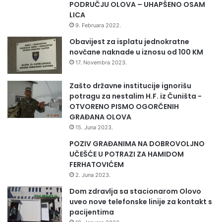
PODRUČJU OLOVA – UHAPŠENO OSAM
o
LICA
s
9. Februara 2022.
a
o
Obavijest za isplatu jednokratne
i
novčane naknade u iznosu od 100 KM
z
17. Novembra 2023.
u
d
Zašto državne institucije ignorišu
o
potragu za nestalim H.F. iz Čuništa -
b
OTVORENO PISMO OGORČENIH
n
GRAĐANA OLOVA
o
15. Juna 2023.
s
t
POZIV GRAĐANIMA NA DOBROVOLJNO
i
UČEŠĆE U POTRAZI ZA HAMIDOM
v
FERHATOVIĆEM
l
2. Juna 2023.
a
Dom zdravlja sa stacionarom Olovo
s
uveo nove telefonske linije za kontakt s
t
pacijentima
i