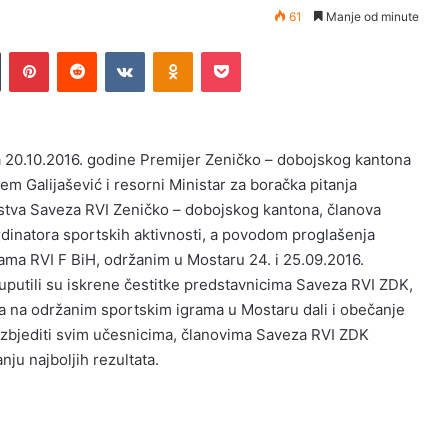
61
Manje od minute
Tumblr
Pinterest
Reddit
VKontakte
Odnoklassniki
Pocket
 20.10.2016. godine Premijer Zeničko – dobojskog kantona
em Galijašević i resorni Ministar za boračka pitanja
stva Saveza RVI Zeničko – dobojskog kantona, članova
rdinatora sportskih aktivnosti, a povodom proglašenja
a RVI F BiH, održanim u Mostaru 24. i 25.09.2016.
putili su iskrene čestitke predstavnicima Saveza RVI ZDK,
 na održanim sportskim igrama u Mostaru dali i obečanje
bezbjediti svim učesnicima, članovima Saveza RVI ZDK
ju najboljih rezultata.