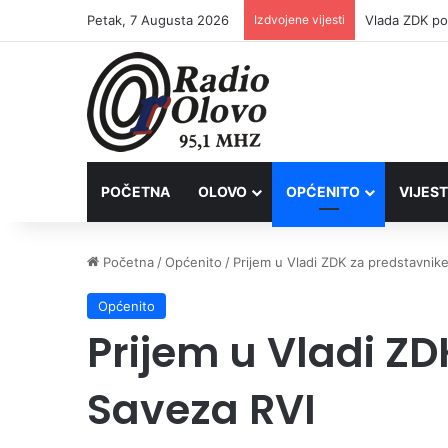
Petak, 7 Augusta 2026
Izdvojene vijesti
POČETNA
OLOVO
OPĆENITO
VIJEST
Početna
/
Općenito
/
Prijem u Vladi ZDK za predstavnik
Općenito
Prijem u Vladi Z
Saveza RVI