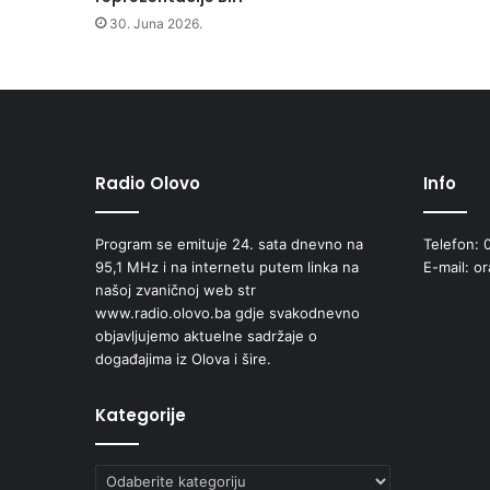
s
30. Juna 2026.
t
i
r
k
o
m
Radio Olovo
Info
Program se emituje 24. sata dnevno na
Telefon: 
95,1 MHz i na internetu putem linka na
E-mail: o
našoj zvaničnoj web str
www.radio.olovo.ba gdje svakodnevno
objavljujemo aktuelne sadržaje o
događajima iz Olova i šire.
Kategorije
Kategorije