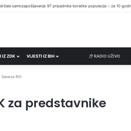
I IZ ZDK
VIJESTI IZ BIH
RADIO UŽIVO
e Saveza RVI
DK za predstavnike