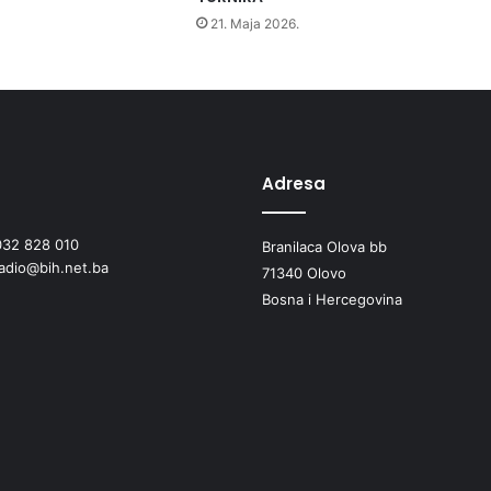
l
21. Maja 2026.
j
a
D
j
e
č
i
Adresa
j
i
032 828 010
s
Branilaca Olova bb
radio@bih.net.ba
a
71340 Olovo
j
Bosna i Hercegovina
a
m
p
o
n
o
v
o