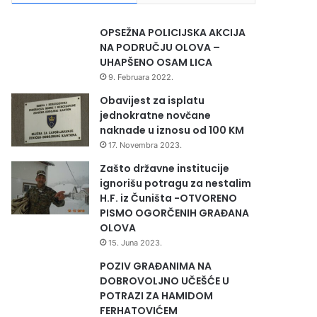
OPSEŽNA POLICIJSKA AKCIJA
NA PODRUČJU OLOVA –
UHAPŠENO OSAM LICA
9. Februara 2022.
Obavijest za isplatu
jednokratne novčane
naknade u iznosu od 100 KM
17. Novembra 2023.
Zašto državne institucije
ignorišu potragu za nestalim
H.F. iz Čuništa -OTVORENO
PISMO OGORČENIH GRAĐANA
OLOVA
15. Juna 2023.
POZIV GRAĐANIMA NA
DOBROVOLJNO UČEŠĆE U
POTRAZI ZA HAMIDOM
FERHATOVIĆEM