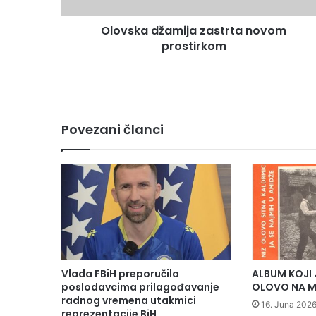
d
ž
Olovska džamija zastrta novom
a
prostirkom
m
i
j
a
z
a
Povezani članci
s
t
r
t
a
n
o
v
o
m
Vlada FBiH preporučila
ALBUM KOJI 
p
poslodavcima prilagođavanje
OLOVO NA M
r
radnog vremena utakmici
16. Juna 2026
o
reprezentacije BiH