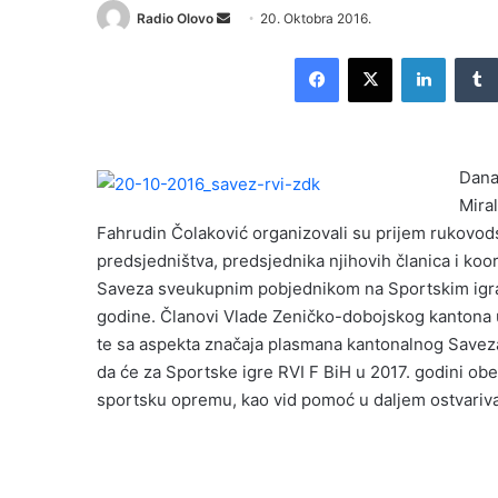
Radio Olovo
S
20. Oktobra 2016.
e
Facebook
X
LinkedIn
n
d
a
n
Dana
e
Miral
m
Fahrudin Čolaković organizovali su prijem rukovod
a
i
predsjedništva, predsjednika njihovih članica i koo
l
Saveza sveukupnim pobjednikom na Sportskim igram
godine. Članovi Vlade Zeničko-dobojskog kantona u
te sa aspekta značaja plasmana kantonalnog Saveza
da će za Sportske igre RVI F BiH u 2017. godini o
sportsku opremu, kao vid pomoć u daljem ostvarivan