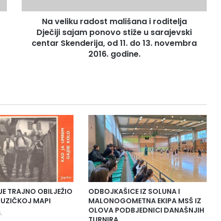
u
r
Na veliku radost mališana i roditelja
a
Dječiji sajam ponovo stiže u sarajevski
d
o
centar Skenderija, od 11. do 13. novembra
s
2016. godine.
t
m
a
l
i
š
a
n
a
i
r
o
d
JE TRAJNO OBILJEŽIO
ODBOJKAŠICE IZ SOLUNA I
i
UZIČKOJ MAPI
MALONOGOMETNA EKIPA MSŠ IZ
t
OLOVA PODBJEDNICI DANAŠNJIH
.
e
TURNIRA