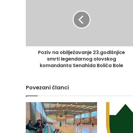
o
z
i
v
n
a
o
b
Poziv na obilježavanje 23.godišnjice
i
smrti legendarnog olovskog
l
j
komandanta Senahida Bolića Bole
e
ž
a
Povezani članci
v
a
n
j
e
2
3
.