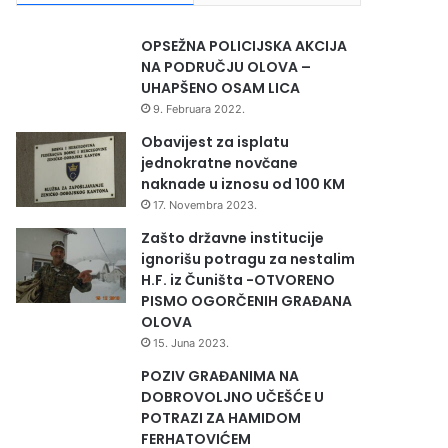
OPSEŽNA POLICIJSKA AKCIJA
NA PODRUČJU OLOVA –
UHAPŠENO OSAM LICA
9. Februara 2022.
Obavijest za isplatu
jednokratne novčane
naknade u iznosu od 100 KM
17. Novembra 2023.
Zašto državne institucije
ignorišu potragu za nestalim
H.F. iz Čuništa -OTVORENO
PISMO OGORČENIH GRAĐANA
OLOVA
15. Juna 2023.
POZIV GRAĐANIMA NA
DOBROVOLJNO UČEŠĆE U
POTRAZI ZA HAMIDOM
FERHATOVIĆEM