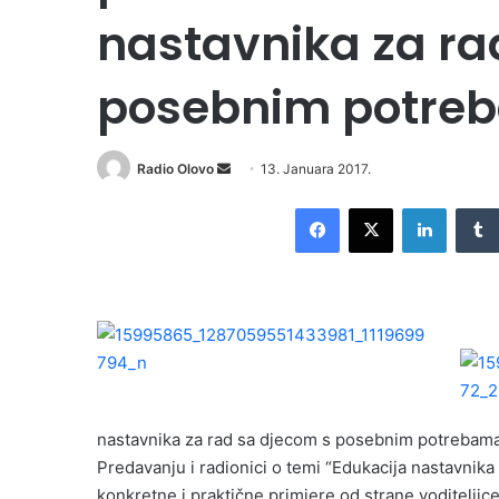
nastavnika za ra
posebnim potre
Radio Olovo
S
13. Januara 2017.
e
Facebook
X
LinkedIn
n
d
a
n
e
m
a
i
l
nastavnika za rad sa djecom s posebnim potrebama
Predavanju i radionici o temi “Edukacija nastavnika
konkretne i praktične primjere od strane voditeljic