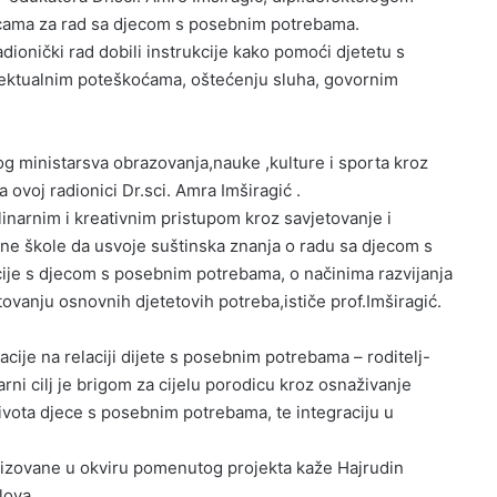
icama za rad sa djecom s posebnim potrebama.
ionički rad dobili instrukcije kako pomoći djetetu s
ektualnim poteškoćama, oštećenju sluha, govornim
og ministarsva obrazovanja,nauke ,kulture i sporta kroz
 ovoj radionici Dr.sci. Amra Imširagić .
inarnim i kreativnim pristupom kroz savjetovanje i
ne škole da usvoje suštinska znanja o radu sa djecom s
je s djecom s posebnim potrebama, o načinima razvijanja
tovanju osnovnih djetetovih potreba,ističe prof.Imširagić.
ije na relaciji dijete s posebnim potrebama – roditelj-
arni cilj je brigom za cijelu porodicu kroz osnaživanje
života djece s posebnim potrebama, te integraciju u
ealizovane u okviru pomenutog projekta kaže Hajrudin
lova.