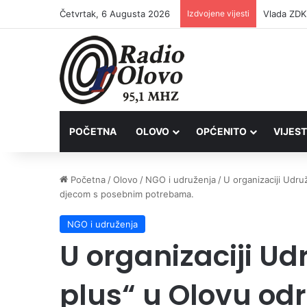
Četvrtak, 6 Augusta 2026
Izdvojene vijesti
POČETNA
OLOVO
OPĆENITO
VIJEST
Početna
/
Olovo
/
NGO i udruženja
/
U organizaciji Udru
djecom s posebnim potrebama.
NGO i udruženja
U organizaciji U
plus“ u Olovu od