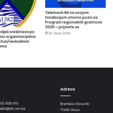
i
n
Telemach BH sa svojom
s
fondacijom otvorio poziv za
k
Program regionalnih grantova
i
2026 – prijavite se
djeli sredstava po
m
20. Aprila 2026.
ivu organizacijama
o
uštva/nevladinim
s
jama
o
b
l
j
e
m
i
z
Adresa
B
i
H
032 828 010
Branilaca Olova bb
radio@bih.net.ba
71340 Olovo