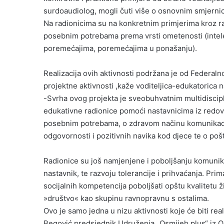
surdoaudiolog, mogli čuti više o osnovnim smjern
Na radionicima su na konkretnim primjerima kroz rad
posebnim potrebama prema vrsti ometenosti (intel
poremećajima, poremećajima u ponašanju).
Realizacija ovih aktivnosti podržana je od Federaln
projektne aktivnosti ,kaže voditeljica-edukatorica na
-Svrha ovog projekta je sveobuhvatnim multidiscipl
edukativne radionice pomoći nastavnicima iz redov
posebnim potrebama, o zdravom načinu komunikaci
odgovornosti i pozitivnih navika kod djece te o poš
Radionice su još namjenjene i poboljšanju komunikac
nastavnik, te razvoju tolerancije i prihvaćanja. Prim
socijalnih kompetencija poboljšati opštu kvalitetu 
»društvo« kao skupinu ravnopravnu s ostalima.
Ovo je samo jedna u nizu aktivnosti koje će biti r
Begović predsjednik Udruženja „Osmijeh plus“ iz O