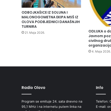
g
o
ODBOJKAŠICE IZ SOLUNA I
d
MALONOGOMETNA EKIPA MSŠ IZ
i
OLOVA PODBJEDNICI DANAŠNJIH
š
TURNIRA
ODLUKA o do
n
21. Maja 2026.
Javnom poz
j
civilnog dr
i
organizaci
c
4. Maja 2026.
e
s
m
r
t
i
l
Radio Olovo
Info
e
g
e
Program se emituje 24. sata dnevno na
Telefon: 
n
95,1 MHz i na internetu putem linka na
E-mail: o
d