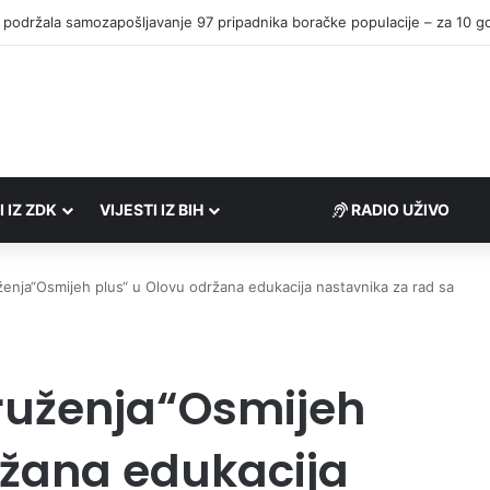
I IZ ZDK
VIJESTI IZ BIH
RADIO UŽIVO
ženja“Osmijeh plus“ u Olovu održana edukacija nastavnika za rad sa
druženja“Osmijeh
ržana edukacija