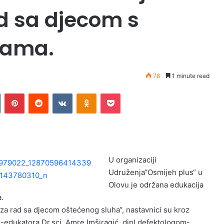
d sa djecom s
bama.
78
1 minute read
Tumblr
Pinterest
Reddit
VKontakte
Odnoklassniki
Pocket
U organizaciji
Udruženja“Osmijeh plus“ u
Olovu je održana edukacija
.
 za rad sa djecom oštećenog sluha“, nastavnici su kroz
e-edukatora Dr.sci. Amre Imširagić, dipl.defektologom-