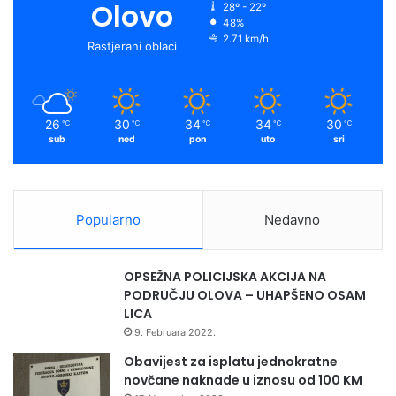
o
b
g
f
Olovo
28º - 22º
48%
o
e
r
y
2.71 km/h
Rastjerani oblaci
k
a
m
26
30
34
34
30
℃
℃
℃
℃
℃
sub
ned
pon
uto
sri
Popularno
Nedavno
OPSEŽNA POLICIJSKA AKCIJA NA
PODRUČJU OLOVA – UHAPŠENO OSAM
LICA
9. Februara 2022.
Obavijest za isplatu jednokratne
novčane naknade u iznosu od 100 KM