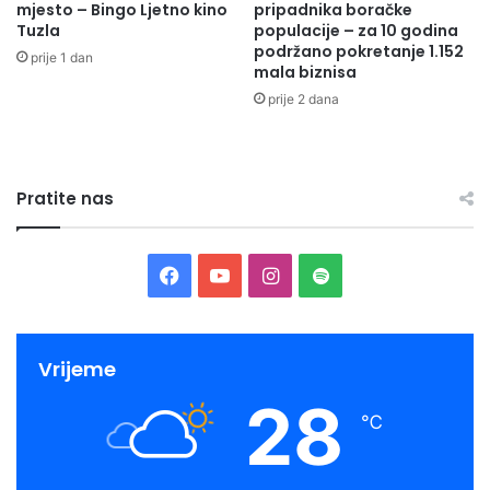
mjesto – Bingo Ljetno kino
pripadnika boračke
k
Tuzla
populacije – za 10 godina
z
podržano pokretanje 1.152
prije 1 dan
a
mala biznisa
n
prije 2 dana
a
j
m
l
Pratite nas
a
đ
e
u
F
Y
I
S
O
l
a
o
n
p
o
v
c
u
s
o
Vrijeme
u
28
e
T
t
t
℃
b
u
a
i