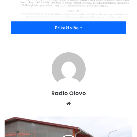
Prikaži više
Radio Olovo
We
bsi
te
D
A
N