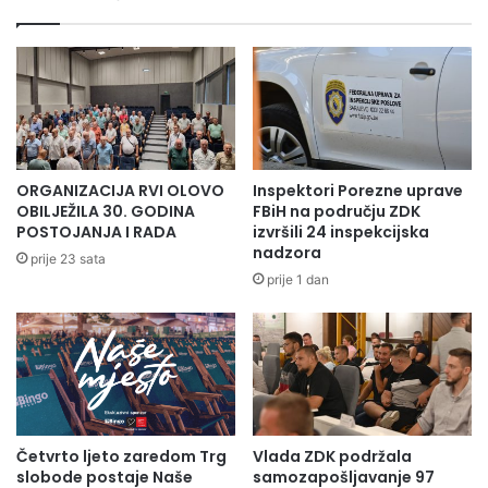
N
a
l
i
k
o
r
a
c
ORGANIZACIJA RVI OLOVO
Inspektori Porezne uprave
i
OBILJEŽILA 30. GODINA
FBiH na području ZDK
“
POSTOJANJA I RADA
izvršili 24 inspekcijska
nadzora
:
prije 23 sata
N
prije 1 dan
o
v
i
p
o
č
e
Četvrto ljeto zaredom Trg
Vlada ZDK podržala
t
slobode postaje Naše
samozapošljavanje 97
a