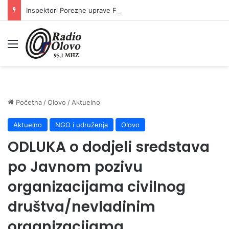
Inspektori Porezne uprave FBiH na području ZDK izvršili 24 inspekcijska nadzora
Meni
Početna
/
Olovo
/
Aktuelno
Aktuelno
NGO i udruženja
Olovo
ODLUKA o dodjeli sredstava
po Javnom pozivu
organizacijama civilnog
društva/nevladinim
organizacijama