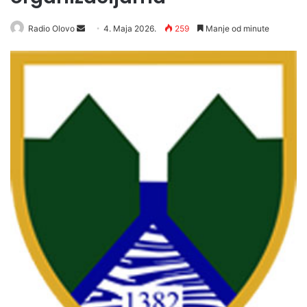
Radio Olovo
S
4. Maja 2026.
259
Manje od minute
e
n
d
a
n
e
m
a
i
l