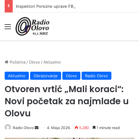
Inspektori Porezne uprave FBiH na području ZDK izvršili 24 inspekcijska nadzora
Meni
Početna
/
Olovo
/
Aktuelno
Aktuelno
Obrazovanje
Olovo
Radio Olovo
Otvoren vrtić „Mali koraci“:
Novi početak za najmlađe u
Olovu
Radio Olovo
S
4. Maja 2026.
5.280
1 minute read
e