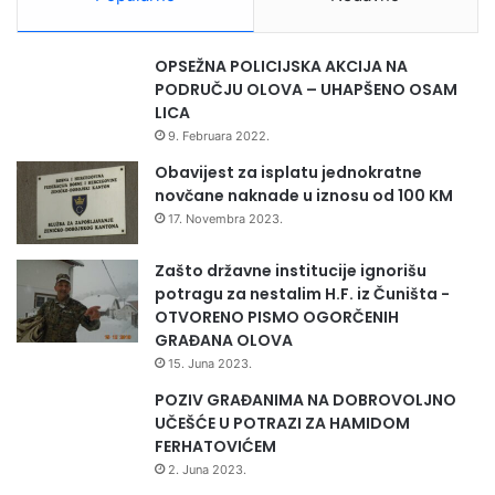
n
i
z
OPSEŽNA POLICIJSKA AKCIJA NA
a
PODRUČJU OLOVA – UHAPŠENO OSAM
c
LICA
i
9. Februara 2022.
j
a
Obavijest za isplatu jednokratne
m
novčane naknade u iznosu od 100 KM
a
17. Novembra 2023.
Zašto državne institucije ignorišu
potragu za nestalim H.F. iz Čuništa -
OTVORENO PISMO OGORČENIH
GRAĐANA OLOVA
15. Juna 2023.
POZIV GRAĐANIMA NA DOBROVOLJNO
UČEŠĆE U POTRAZI ZA HAMIDOM
FERHATOVIĆEM
2. Juna 2023.