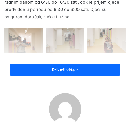
radnim danom od 6:30 do 16:30 sati, dok je prijem djece
predviđen u periodu od 6:30 do 9:00 sati. Djeci su
osigurani doručak, ručak i užina.
„Nakon ove prve sedmice upoznavanja i adaptacije, od
Prikaži više
sljedeće sedmice počinjemo sa realizacijom godišnjeg
programa rada. Izlasci u prirodu također su dio programa,
ali će uslijediti nakon što se djeca naviknu na vrtić i
njegove aktivnosti“, ističe Alma Bolić Ljuca.
Trenutno je u vrtić upisano 35 djece. Cijena cjelodnevnog
boravka za jedno dijete iznosi 300 KM. Za roditelje sa
dvoje djece boravak drugog djeteta je 40 posto jeftiniji,