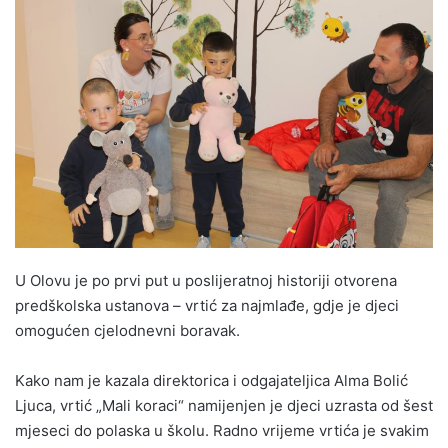
n
d
a
n
e
m
a
i
l
U Olovu je po prvi put u poslijeratnoj historiji otvorena
predškolska ustanova – vrtić za najmlađe, gdje je djeci
omogućen cjelodnevni boravak.
Kako nam je kazala direktorica i odgajateljica Alma Bolić
Ljuca, vrtić „Mali koraci“ namijenjen je djeci uzrasta od šest
mjeseci do polaska u školu. Radno vrijeme vrtića je svakim