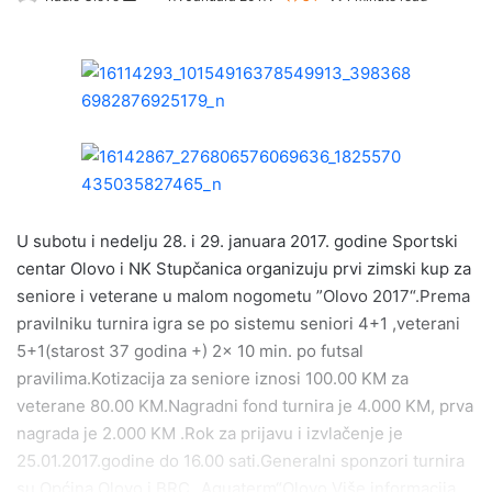
e
n
d
a
n
e
m
a
i
U subotu i nedelju 28. i 29. januara 2017. godine Sportski
l
centar Olovo i NK Stupčanica organizuju prvi zimski kup za
seniore i veterane u malom nogometu ”Olovo 2017“.Prema
pravilniku turnira igra se po sistemu seniori 4+1 ,veterani
5+1(starost 37 godina +) 2x 10 min. po futsal
pravilima.Kotizacija za seniore iznosi 100.00 KM za
veterane 80.00 KM.Nagradni fond turnira je 4.000 KM, prva
nagrada je 2.000 KM .Rok za prijavu i izvlačenje je
25.01.2017.godine do 16.00 sati.Generalni sponzori turnira
su Općina Olovo i BRC „Aquaterm“Olovo.Više informacija