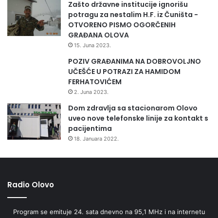
Zašto državne institucije ignorišu
potragu za nestalim H.F. iz Čuništa -
OTVORENO PISMO OGORČENIH
GRAĐANA OLOVA
15. Juna 2023.
POZIV GRAĐANIMA NA DOBROVOLJNO
UČEŠĆE U POTRAZI ZA HAMIDOM
FERHATOVIĆEM
2. Juna 2023.
Dom zdravlja sa stacionarom Olovo
uveo nove telefonske linije za kontakt s
pacijentima
18. Januara 2022.
Radio Olovo
Program se emituje 24. sata dnevno na 95,1 MHz i na internetu