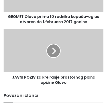
O
l
o
GEOMET Olovo prima 10 radnika kopača-oglas
v
otvoren do 1.februara 2017.godine
o
p
r
J
i
A
m
V
a
N
1
I
0
P
r
O
a
Z
d
I
n
JAVNI POZIV za kreiranje prostornog plana
V
i
općine Olovo
z
k
a
a
k
Povezani članci
k
r
o
e
p