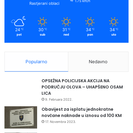
o
e
r
y
1.75 km/h
Rastjerani oblaci
k
a
m
24
30
31
34
34
℃
℃
℃
℃
℃
pet
sub
ned
pon
uto
Popularno
Nedavno
OPSEŽNA POLICIJSKA AKCIJA NA
PODRUČJU OLOVA – UHAPŠENO OSAM
LICA
9. Februara 2022.
Obavijest za isplatu jednokratne
novčane naknade u iznosu od 100 KM
17. Novembra 2023.