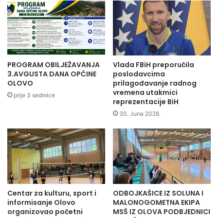
i
a
r
č
a
a
n
-
j
o
e
g
p
PROGRAM OBILJEŽAVANJA
Vlada FBiH preporučila
l
r
3.AVGUSTA DANA OPĆINE
poslodavcima
a
o
OLOVO
prilagođavanje radnog
s
vremena utakmici
s
prije 3 sedmice
reprezentacije BiH
o
t
t
o
30. Juna 2026.
v
r
o
n
r
o
e
g
n
p
d
l
o
a
Centar za kulturu, sport i
ODBOJKAŠICE IZ SOLUNA I
1
n
informisanje Olovo
MALONOGOMETNA EKIPA
.
a
organizovao početni
MSŠ IZ OLOVA PODBJEDNICI
f
o