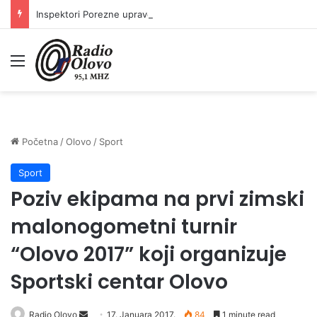
Inspektori Porezne uprave FBiH na području ZDK izvršili 24 inspekcijska nadzora
Meni
Početna
/
Olovo
/
Sport
Sport
Poziv ekipama na prvi zimski
malonogometni turnir
“Olovo 2017” koji organizuje
Sportski centar Olovo
Radio Olovo
S
17. Januara 2017.
84
1 minute read