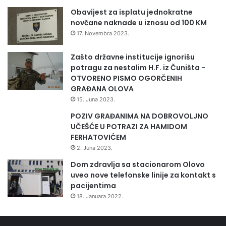
o
v
Obavijest za isplatu jednokratne
d
i
novčane naknade u iznosu od 100 KM
i
t
n
17. Novembra 2023.
i
e
n
n
Zašto državne institucije ignorišu
a
a
potragu za nestalim H.F. iz Čuništa -
s
š
OTVORENO PISMO OGORČENIH
i
a
GRAĐANA OLOVA
l
p
15. Juna 2023.
j
r
POZIV GRAĐANIMA NA DOBROVOLJNO
e
e
UČEŠĆE U POTRAZI ZA HAMIDOM
”
d
FERHATOVIĆEM
s
2. Juna 2023.
t
a
Dom zdravlja sa stacionarom Olovo
v
uveo nove telefonske linije za kontakt s
n
pacijentima
i
18. Januara 2022.
c
a
i