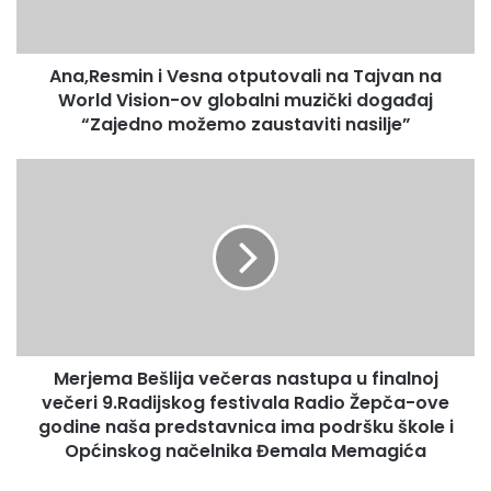
s
m
i
Ana,Resmin i Vesna otputovali na Tajvan na
n
World Vision-ov globalni muzički događaj
i
V
“Zajedno možemo zaustaviti nasilje”
e
s
M
n
e
a
r
o
j
t
e
p
m
u
a
t
B
o
e
v
Merjema Bešlija večeras nastupa u finalnoj
š
a
večeri 9.Radijskog festivala Radio Žepča-ove
l
l
i
godine naša predstavnica ima podršku škole i
i
j
Općinskog načelnika Đemala Memagića
n
a
a