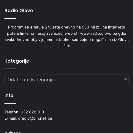
m
Radio Olovo
a
p
o
Program se emituje 24. sata dnevno na 95,1 MHz i na internetu
d
putem linka na našoj zvaničnoj web str www.radio.olovo.ba gdje
r
svakodnevno objavljujemo aktuelne sadržaje o događajima iz Olova
š
i šire.
k
u
Kategorije
š
k
o
Kategorije
l
e
i
Info
O
p
ć
Telefon: 032 828 010
i
E-mail: oradio@bih.net.ba
n
s