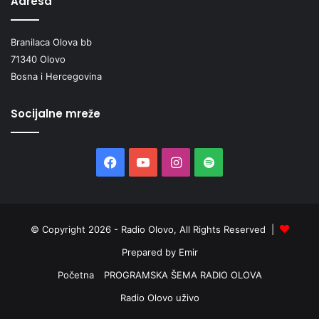
Adresa
k
o
g
Branilaca Olova bb
n
71340 Olovo
a
Bosna i Hercegovina
č
e
l
Socijalne mreže
n
i
k
Facebook
YouTube
Instagram
Spotify
a
Đ
e
m
© Copyright 2026 - Radio Olovo, All Rights Reserved |
a
l
Prepared by Emir
a
Početna
PROGRAMSKA ŠEMA RADIO OLOVA
M
e
Radio Olovo uživo
m