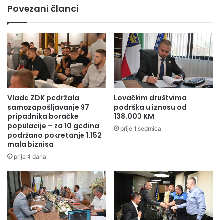
v
Povezani članci
T
e
a
č
j
e
v
r
a
a
n
s
n
n
a
a
W
s
Vlada ZDK podržala
Lovačkim društvima
o
t
samozapošljavanje 97
podrška u iznosu od
r
u
pripadnika boračke
138.000 KM
l
p
populacije – za 10 godina
prije 1 sedmica
d
podržano pokretanje 1.152
a
V
mala biznisa
u
i
f
prije 4 dana
s
i
i
n
o
a
n
l
-
n
o
o