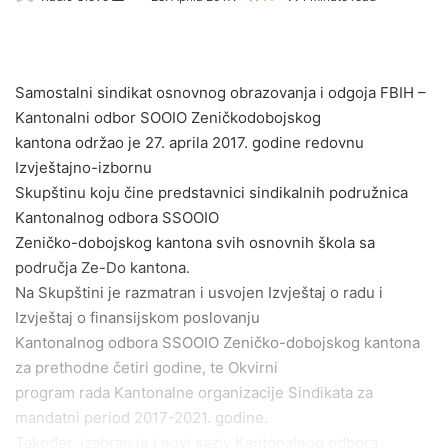
e
n
d
Samostalni sindikat osnovnog obrazovanja i odgoja FBIH –
a
Kantonalni odbor SOOIO Zeničkodobojskog
n
e
kantona održao je 27. aprila 2017. godine redovnu
m
Izvještajno-izbornu
a
Skupštinu koju čine predstavnici sindikalnih podružnica
i
Kantonalnog odbora SSOOIO
l
Zeničko-dobojskog kantona svih osnovnih škola sa
područja Ze-Do kantona.
Na Skupštini je razmatran i usvojen Izvještaj o radu i
Izvještaj o finansijskom poslovanju
Kantonalnog odbora SSOOIO Zeničko-dobojskog kantona
za prethodne četiri godine, te Okvirni
program rada Kantonalne organizacije Sindikata za
mandatni period 2017-2021. godine.
Također, izabran je i novi saziv Kantonalnog odbora