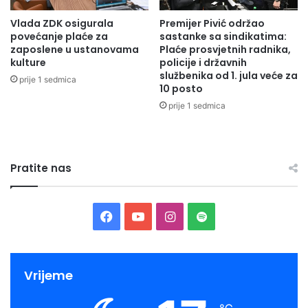
v
j
Vlada ZDK osigurala
Premijer Pivić održao
g
v
povećanje plaće za
sastanke sa sindikatima:
l
e
zaposlene u ustanovama
Plaće prosvjetnih radnika,
o
č
kulture
policije i državnih
b
e
službenika od 1. jula veće za
prije 1 sedmica
a
r
10 posto
l
i
prije 1 sedmica
n
9
i
.
m
R
u
a
Pratite nas
z
d
i
i
č
j
k
s
F
Y
I
S
i
k
d
o
a
o
n
p
o
g
g
c
u
s
o
f
Vrijeme
a
e
e
T
t
t
đ
s