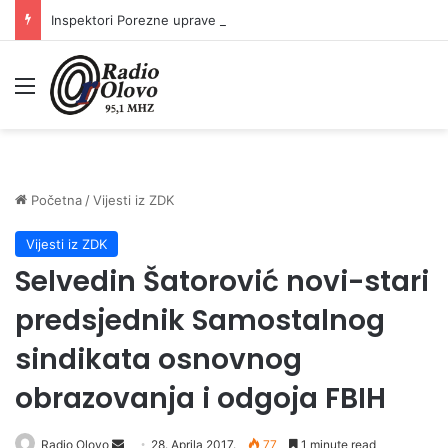
Inspektori Porezne uprave FBiH na području ZDK izvršili 24 inspekcijska nadzora
Meni
Početna
/
Vijesti iz ZDK
Vijesti iz ZDK
Selvedin Šatorović novi-stari
predsjednik Samostalnog
sindikata osnovnog
obrazovanja i odgoja FBIH
Radio Olovo
S
28. Aprila 2017.
77
1 minute read