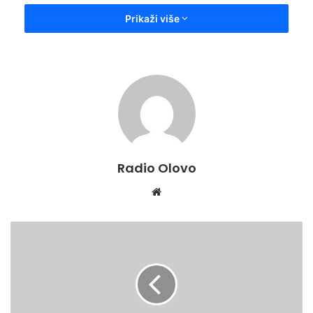
Prikaži više
Radio Olovo
Ruta je Olovo-Ol.Luke-Dobrun-Gurdići-Čude-Olovo-Zeleni
Vir i prilagođena je učesnicima uzrasta (15+).
We
Dužina:40 km XC:6/10 Vrijeme: 4 sata
bsi
Za sve uredno prijavljene učesnike obezbijeđen je ručak i
te
U
osvježenje na Zelenom viru. Prijave učesnika su na dan
p
održavanja biciklijade od 10:00 sati na platou ispred Općine
o
Olovo, a start u 11:00 sati.
s
j
Pokrovitelj manifestacije je BK “Olovo” uz pomoć Općine
e
Olovo. Prema informacijama iz kluba, svi učesnici se