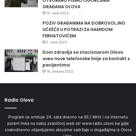
OTVORENO PISMO OGORČENIH
v
GRAĐANA OLOVA
n
15. Juna 2023.
o
POZIV GRAĐANIMA NA DOBROVOLJNO
p
UČEŠĆE U POTRAZI ZA HAMIDOM
r
FERHATOVIĆEM
v
e
2. Juna 2023.
n
Dom zdravlja sa stacionarom Olovo
s
uveo nove telefonske linije za kontakt s
t
pacijentima
v
18. Januara 2022.
o
Radio Olovo
Program se emituje 24. sata dnevno na 95,1 MHz i na internetu
putem linka na našoj zvaničnoj web str www.radio.olovo.ba gdje
svakodnevno objavljujemo aktuelne sadržaje o događajima iz Olova
i šire.