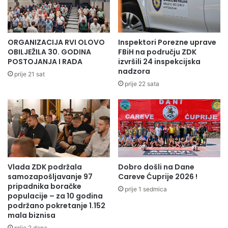
n
a
p
k
o
m
l
i
ORGANIZACIJA RVI OLOVO
Inspektori Porezne uprave
i
č
OBILJEŽILA 30. GODINA
FBiH na području ZDK
c
e
POSTOJANJA I RADA
izvršili 24 inspekcijska
i
n
nadzora
prije 21 sat
j
j
prije 22 sata
e
e
M
u
U
o
P
d
-
b
a
o
Z
j
D
Vlada ZDK podržala
Dobro došli na Dane
c
samozapošljavanje 97
Careve Ćuprije 2026 !
K
i
pripadnika boračke
-
prije 1 sedmica
populacije – za 10 godina
H
podržano pokretanje 1.152
O
mala biznisa
K
prije 2 dana