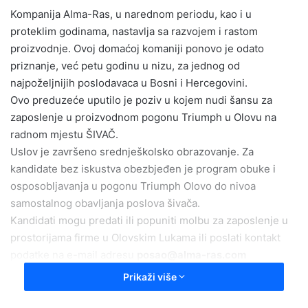
Kompanija Alma-Ras, u narednom periodu, kao i u
a
proteklim godinama, nastavlja sa razvojem i rastom
n
e
proizvodnje. Ovoj domaćoj komaniji ponovo je odato
m
priznanje, već petu godinu u nizu, za jednog od
a
najpoželjnijih poslodavaca u Bosni i Hercegovini.
i
Ovo preduzeće uputilo je poziv u kojem nudi šansu za
l
zaposlenje u proizvodnom pogonu Triumph u Olovu na
radnom mjestu ŠIVAČ.
Uslov je završeno srednješkolsko obrazovanje. Za
kandidate bez iskustva obezbjeđen je program obuke i
osposobljavanja u pogonu Triumph Olovo do nivoa
samostalnog obavljanja poslova šivača.
Kandidati mogu predati ili popuniti molbu za zaposlenje u
prostorijama firme u Olovskim Lukama ili poslati kontakt
podatke na e-mail adresu
posao@alma-ras.com
Alma Ras/A.M
Prikaži više