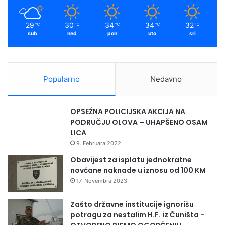
i
m
z
29
30
34
34
32
℃
℃
℃
℃
℃
b
sub
ned
pon
uto
sri
o
r
i
l
Popularno
Nedavno
i
p
l
OPSEŽNA POLICIJSKA AKCIJA NA
a
PODRUČJU OLOVA – UHAPŠENO OSAM
s
LICA
m
9. Februara 2022.
a
n
Obavijest za isplatu jednokratne
n
novčane naknade u iznosu od 100 KM
a
17. Novembra 2023.
d
r
Zašto državne institucije ignorišu
ž
potragu za nestalim H.F. iz Čuništa -
a