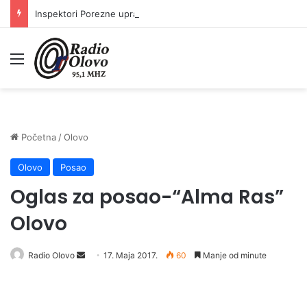
Inspektori Porezne uprave FBiH na području ZDK izvršili 24 inspekcijska nadzora
Meni
Početna
/
Olovo
Olovo
Posao
Oglas za posao-“Alma Ras”
Olovo
Radio Olovo
S
17. Maja 2017.
60
Manje od minute
e
n
d