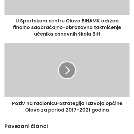
s
k
o
U Sportskom centru Olovo BIHAMK održao
m
finalno saobraćajno-obrazovno takmičenje
c
e
učenika osnovnih škola BiH
n
t
P
r
o
u
z
O
i
l
v
o
n
v
a
o
r
B
a
I
Poziv na radionicu-Strategija razvoja općine
d
H
Olovo za period 2017-2021 godina
i
A
o
M
n
Povezani članci
K
i
o