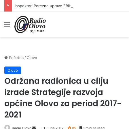
Inspektori Porezne uprave FBiH na području ZDK izvršili 24 inspekcijska nadzora
Meni
Početna
/
Olovo
Olovo
Održana radionica u cilju
izrade Strategije razvoja
općine Olovo za period 2017-
2021
Radio Olovo
S
1. Juna 2017.
85
1 minute read