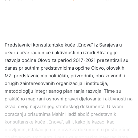
e
n
d
a
n
e
Predstavnici konsultantske kuće „Enova“ iz Sarajeva u
m
okviru prve radionice i aktivnosti na izradi Strategije
a
razvoja općine Olovo za period 2017-2021 prezentirali su
i
danas prisutnim predstavnicima općine Olovo, olovskih
l
MZ, predstavnicima političkih, privrednih, obrazovnnih i
drugih zainteresovanih organizacija i institucija,
metodologiju integrisanog planiranja razvoja. Time su
praktično mapirani osnovni pravci djelovanja i aktivnosti na
izradi ovog najvažnijeg strateškog dokumenta. U svom
obraćanju prisutnima Mahir Hadžiabdić predstavnik
konsultanske kuće „Enova“, ali i, kako je kazao, kao
olovljanin, istakao je da je ovakav dokument u postojećem
društvenom ambijentu i putu ka evropskim integracijama