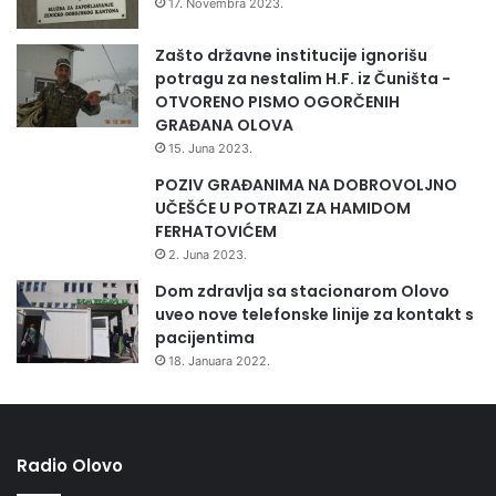
17. Novembra 2023.
i
H
Zašto državne institucije ignorišu
potragu za nestalim H.F. iz Čuništa -
OTVORENO PISMO OGORČENIH
GRAĐANA OLOVA
15. Juna 2023.
POZIV GRAĐANIMA NA DOBROVOLJNO
UČEŠĆE U POTRAZI ZA HAMIDOM
FERHATOVIĆEM
2. Juna 2023.
Dom zdravlja sa stacionarom Olovo
uveo nove telefonske linije za kontakt s
pacijentima
18. Januara 2022.
Radio Olovo