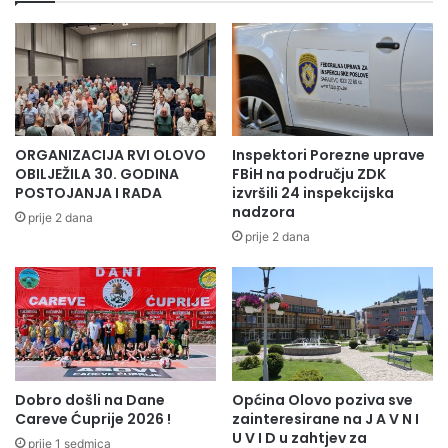
c
d
u
r
-
ž
S
a
t
o
r
f
a
i
t
ORGANIZACIJA RVI OLOVO
Inspektori Porezne uprave
n
e
OBILJEŽILA 30. GODINA
FBiH na području ZDK
a
g
POSTOJANJA I RADA
izvršili 24 inspekcijska
l
nadzora
i
prije 2 dana
n
j
prije 2 dana
o
a
s
r
a
a
o
z
b
v
r
o
a
j
ć
Dobro došli na Dane
Općina Olovo poziva sve
a
Careve Ćuprije 2026 !
zainteresirane na J A V N I
a
o
U V I D u zahtjev za
j
p
prije 1 sedmica