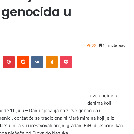
e genocida u
66
1 minute read
Tumblr
Pinterest
Reddit
VKontakte
Odnoklassniki
Pocket
I ove godine, u
danima koji
hode 11. julu – Danu sjećanja na žrtve genocida u
enici, održat će se tradicionalni Marš mira na koji je iz
ršu mira su učestvovali brojni građani BiH, dijaspore, kao
e toga pješače od Olova do Nezuka.