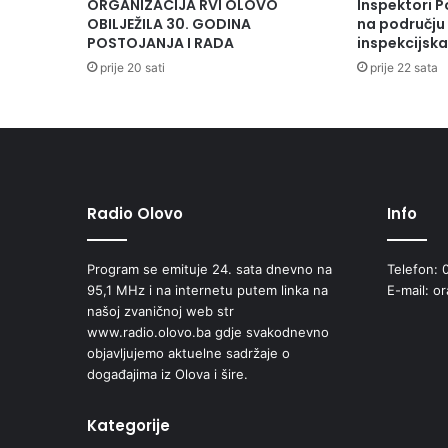
ORGANIZACIJA RVI OLOVO
Inspektori P
i
OBILJEŽILA 30. GODINA
na području 
t
POSTOJANJA I RADA
inspekcijsk
u
prije 20 sati
prije 22 sata
r
n
i
r
"
V
i
Radio Olovo
Info
š
ć
Program se emituje 24. sata dnevno na
Telefon: 
a
95,1 MHz i na internetu putem linka na
E-mail: o
V
našoj zvaničnoj web str
a
www.radio.olovo.ba gdje svakodnevno
h
objavljujemo aktuelne sadržaje o
i
događajima iz Olova i šire.
d
-
M
Kategorije
e