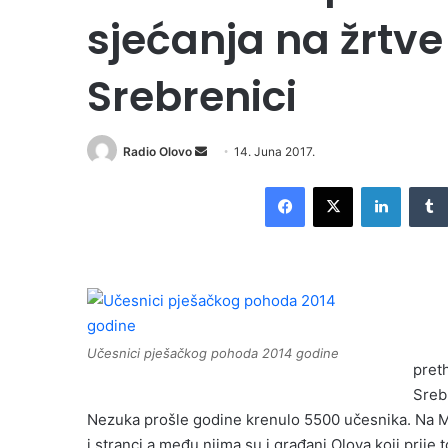
sjećanja na žrtv
Srebrenici
Radio Olovo
S
14. Juna 2017.
e
Facebook
X
LinkedIn
n
d
a
n
e
m
a
Učesnici pješačkog pohoda 2014 godine
i
pret
l
Srebr
Nezuka prošle godine krenulo 5500 učesnika. Na Ma
i stranci a među njima su i građani Olova koji prij