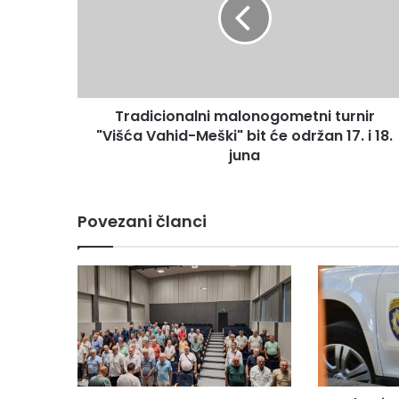
d
i
c
i
o
n
Tradicionalni malonogometni turnir
a
"Višća Vahid-Meški" bit će održan 17. i 18.
l
n
juna
i
m
a
Povezani članci
l
o
n
o
g
o
m
e
t
n