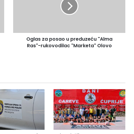
a
s
z
a
p
o
Oglas za posao u preduzeću "Alma
s
Ras"-rukovodilac "Marketa" Olovo
a
o
u
p
r
e
d
u
z
e
ć
u
"
A
l