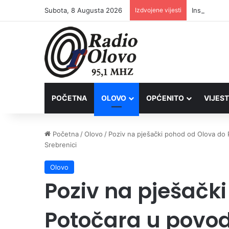
Subota, 8 Augusta 2026
Izdvojene vijesti
Inspektori 
POČETNA
OLOVO
OPĆENITO
VIJEST
Početna
/
Olovo
/
Poziv na pješački pohod od Olova do P
Srebrenici
Olovo
Poziv na pješačk
Potočara u povodu