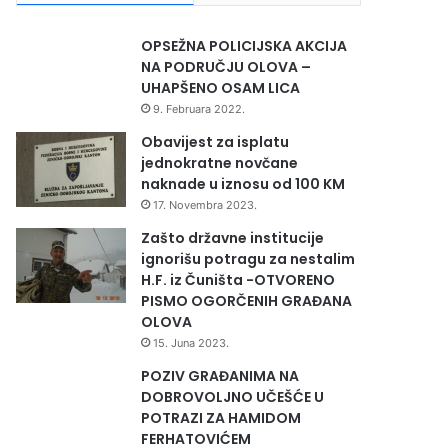
OPSEŽNA POLICIJSKA AKCIJA
NA PODRUČJU OLOVA –
UHAPŠENO OSAM LICA
9. Februara 2022.
Obavijest za isplatu
jednokratne novčane
naknade u iznosu od 100 KM
17. Novembra 2023.
Zašto državne institucije
ignorišu potragu za nestalim
H.F. iz Čuništa -OTVORENO
PISMO OGORČENIH GRAĐANA
OLOVA
15. Juna 2023.
POZIV GRAĐANIMA NA
DOBROVOLJNO UČEŠĆE U
POTRAZI ZA HAMIDOM
FERHATOVIĆEM