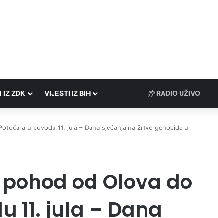
Porezne uprave FBiH na području ZDK izvršili 24 inspekcijska nadzora
I IZ ZDK
VIJESTI IZ BIH
RADIO UŽIVO
otočara u povodu 11. jula – Dana sjećanja na žrtve genocida u
i pohod od Olova do
 11. jula – Dana