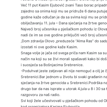
Već 11 put Kasim Ejubović zvani Taso borac pripadn
zajedno sa onima koji mu se pridruže 6 dana putuj
godine kaže odlučan je da sa svima koji mu se prid
obilježavanju 11. jula – Dana sjećanja na žrtve geno
Najveći broj učesnika u pješačkom pohodu iz Olova 
nadi će im se ove godine priključiti veći broj uče
,Dom zdravlja Olovo ,preduzeće “Alma Ras” do sada
izostati ni ove godine kaže Kasim.
Snaga volje je jača od svega priča nam Kasim sa 
način na koji su se živi morali spašavati kako bi došl
i suosjeća sa Bošnjacima Srebrenice.
-Poduhvat jeste zatjevan ali nije nemoguć a cilj je 
Srebrenici.Bar jednom u životu bi svaki građanin n
sjećanja na žrtve genocida u Srebrenici.Podrška na
drugo bar da nas isprate u utorak 4.jula u 8 i 30 s
razgovoru za naš radio.
Svi koji žele učestvovati u pješačkom pohodu od Ol
kod organizatora Kasima Ejubovića.