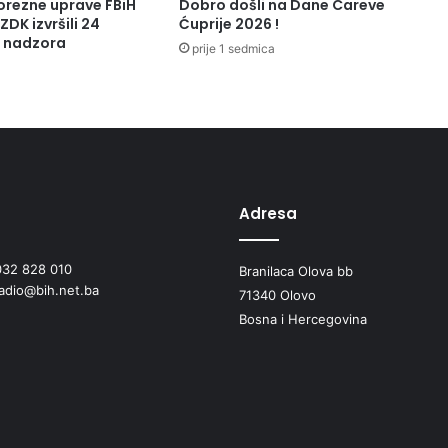
orezne uprave FBiH
Dobro došli na Dane Careve
m
ZDK izvršili 24
Ćuprije 2026 !
a
a nadzora
prije 1 sedmica
R
a
s
"
-
r
u
k
Adresa
o
v
032 828 010
o
Branilaca Olova bb
radio@bih.net.ba
d
71340 Olovo
i
Bosna i Hercegovina
l
a
c
"
M
a