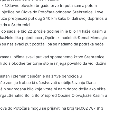
ik 1.Slavne olovske brigade prvo tri puta sam a potom
e pješice od Olova do Potočara odnosno Srebrenice. I ove
ruže prepješači put dug 240 km kako bi dali svoj doprinos u
cida u Srebrenici.
do sada je bio 22 ,prošle godine ih je bilo 14 kaže Kasim u
snika.Nekoliko pojedinaca , Općinski načelnik Đemal Memagić
 su nas svaki put podržali pa se nadamo da podrška neće
suzama u očima svaki put kad spomenemo žrtve Srebrenice i
i do slobodne teritorije što je i njega povuklo da vidi,doživi
častan i plemenit sjećanje na žrtve genocida u
aše zemlje trebao bi učestvovati u obilježavanju Dana
ših sugrađana bilo koje vrste bi nam dobro došla ako ništa
a trga „Senahid Bolić Bolo“ ispred Općine Olovo,kaže Kasim u
ova do Potočara mogu se prijaviti na broj tel.062 787 813