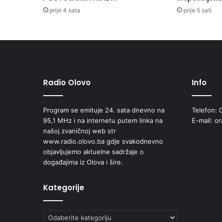
j
prije 4 sata
prije 5 sati
a
d
u
k
i
l
o
Radio Olovo
Info
m
e
Program se emituje 24. sata dnevno na
Telefon: 
t
95,1 MHz i na internetu putem linka na
E-mail: o
a
našoj zvaničnoj web str
r
www.radio.olovo.ba gdje svakodnevno
a
objavljujemo aktuelne sadržaje o
z
događajima iz Olova i šire.
a
S
r
Kategorije
e
b
r
Kategorije