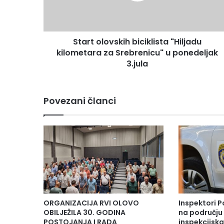
l
o
v
Start olovskih biciklista "Hiljadu
s
kilometara za Srebrenicu" u ponedeljak
k
i
3.jula
h
b
i
Povezani članci
c
i
k
l
i
s
t
a
"
H
ORGANIZACIJA RVI OLOVO
Inspektori P
i
OBILJEŽILA 30. GODINA
na području 
l
POSTOJANJA I RADA
inspekcijsk