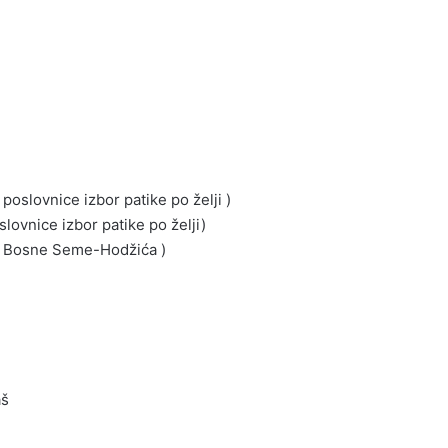
 poslovnice izbor patike po želji )
lovnice izbor patike po želji)
na Bosne Seme-Hodžića )
aš