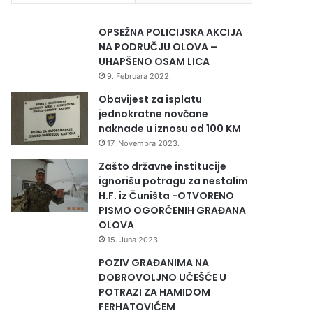
OPSEŽNA POLICIJSKA AKCIJA
NA PODRUČJU OLOVA –
UHAPŠENO OSAM LICA
9. Februara 2022.
Obavijest za isplatu
jednokratne novčane
naknade u iznosu od 100 KM
17. Novembra 2023.
Zašto državne institucije
ignorišu potragu za nestalim
H.F. iz Čuništa -OTVORENO
PISMO OGORČENIH GRAĐANA
OLOVA
15. Juna 2023.
POZIV GRAĐANIMA NA
DOBROVOLJNO UČEŠĆE U
POTRAZI ZA HAMIDOM
FERHATOVIĆEM