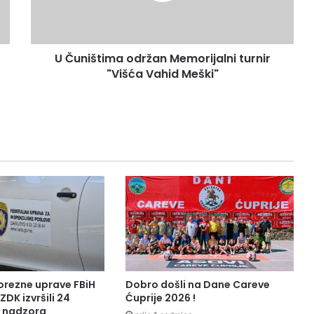
t
i
m
U Čuništima održan Memorijalni turnir
a
"Višća Vahid Meški"
o
d
r
ž
a
n
M
e
m
o
r
i
j
a
l
orezne uprave FBiH
Dobro došli na Dane Careve
n
ZDK izvršili 24
Ćuprije 2026 !
i
a nadzora