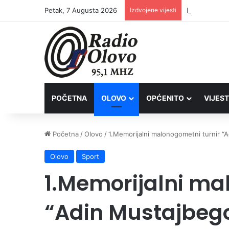
Petak, 7 Augusta 2026
Izdvojene vijesti
Inspektori Po
POČETNA
OLOVO
OPĆENITO
VIJEST
Početna
/
Olovo
/
1.Memorijalni malonogometni turnir “A
Olovo
Sport
1.Memorijalni ma
“Adin Mustajbego