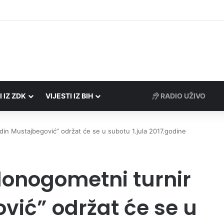
rezne uprave FBiH na području ZDK izvršili 24 inspekcijska nadzora
I IZ ZDK
VIJESTI IZ BIH
RADIO UŽIVO
din Mustajbegović” održat će se u subotu 1.jula 2017.godine
lonogometni turnir
vić” održat će se u