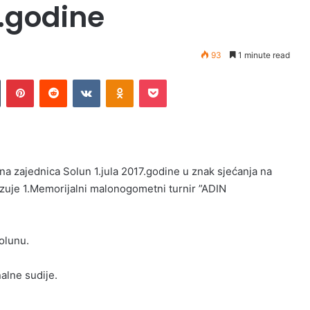
7.godine
93
1 minute read
Tumblr
Pinterest
Reddit
VKontakte
Odnoklassniki
Pocket
na zajednica Solun 1.jula 2017.godine u znak sjećanja na
anizuje 1.Memorijalni malonogometni turnir ”ADIN
olunu.
alne sudije.