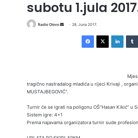
subotu 1.jula 201
Radio Olovo
S
28. Juna 2017.
e
Facebook
X
LinkedIn
n
d
a
n
e
Mjes
m
tragično nastradalog mladića u rijeci Krivaji , org
a
i
MUSTAJBEGOVIĆ”.
l
Turnir će se igrati na poligonu OŠ”Hasan Kikić” u S
Sistem igre: 4+1
Prema najavama organizatora turnir sude profesion
UPLATA PO EKIPI: 50KM