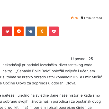
76
1 minute read
Tumblr
Pinterest
Reddit
VKontakte
Odnoklassniki
Pocket
U povodu 25 -
li nekadašnji pripadnici Izvađačko-diverzantskog voda
na trgu „Senahid Bolić Bolo“ položili cvijeće i učenjem
prisutnima se kratko obratio ratni komandir IDV-a Emir Mešić
nice Općine Olovo za doprinos u odbrani Olova.
a najteže i ujedno najsvjetlije dane naše historije kada smo
u odbranu svojih i života naših porodica i za opstanak ovog
 drugi kitili našim perjem i pisali pogrešne činjenice