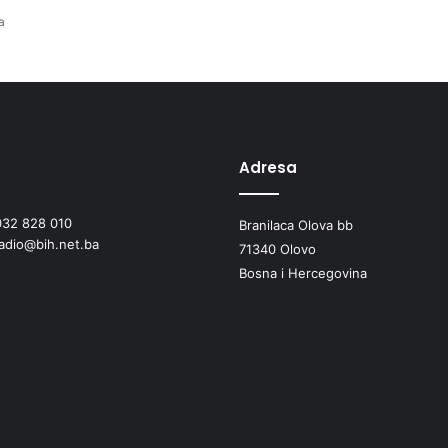
v
a
e
z
g
r
a
d
Adresa
e
O
d
032 828 010
Branilaca Olova bb
j
radio@bih.net.ba
71340 Olovo
e
l
Bosna i Hercegovina
j
e
n
j
a
O
p
ć