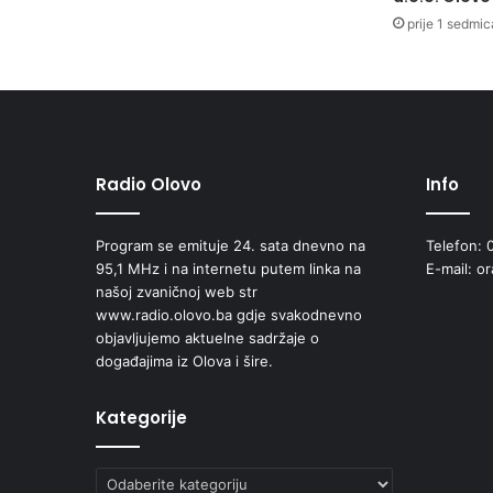
e
prije 1 sedmic
n
t
r
u
O
l
Radio Olovo
Info
o
v
o
Program se emituje 24. sata dnevno na
Telefon: 
95,1 MHz i na internetu putem linka na
E-mail: o
našoj zvaničnoj web str
www.radio.olovo.ba gdje svakodnevno
objavljujemo aktuelne sadržaje o
događajima iz Olova i šire.
Kategorije
Kategorije