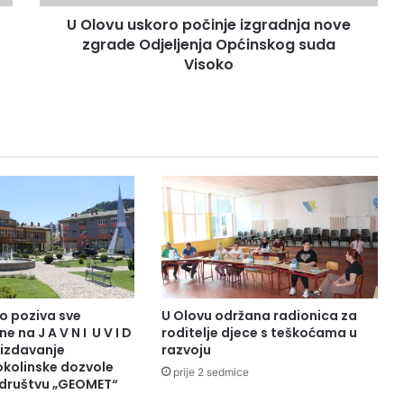
k
U Olovu uskoro počinje izgradnja nove
o
zgrade Odjeljenja Općinskog suda
r
o
Visoko
p
o
č
i
n
j
e
i
z
g
r
a
d
o poziva sve
U Olovu održana radionica za
n
e na J A V N I U V I D
roditelje djece s teškoćama u
j
 izdavanje
razvoju
a
okolinske dozvole
prije 2 sedmice
društvu „GEOMET“
n
o