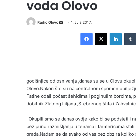
voda Olovo
Radio Olovo
S
1. Jula 2017.
e
Facebook
X
LinkedIn
n
d
a
n
e
m
godišnjice od osnivanja ,danas su se u Olovu okupi
a
i
Olovo.Nakon što su na centralnom spomen obilježju 
l
Fatihe odali počast šehidima i poginulim borcima, 
dobitnik Zlatnog ljiljana ,Srebrenog štita i Zahval
-Okupili smo se danas ovdje kako bi se podsjetili n
bez puno razmišljanja u tenama i farmericama stali 
grada.Nadam se da svako od vas bez obzira koliko se