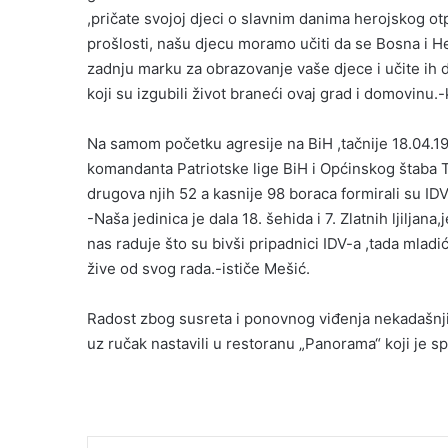
,pričate svojoj djeci o slavnim danima herojskog o
prošlosti, našu djecu moramo učiti da se Bosna i H
zadnju marku za obrazovanje vaše djece i učite ih 
koji su izgubili život braneći ovaj grad i domovinu.
Na samom početku agresije na BiH ,tačnije 18.04.19
komandanta Patriotske lige BiH i Općinskog štaba TO
drugova njih 52 a kasnije 98 boraca formirali su ID
-Naša jedinica je dala 18. šehida i 7. Zlatnih ljilja
nas raduje što su bivši pripadnici IDV-a ,tada mladić
žive od svog rada.-ističe Mešić.
Radost zbog susreta i ponovnog viđenja nekadašnjih
uz ručak nastavili u restoranu „Panorama“ koji je s