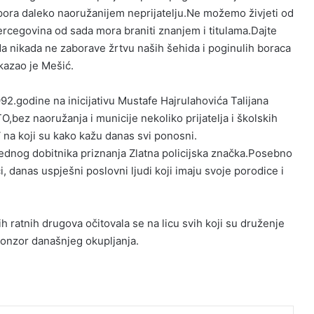
tpora daleko naoružanijem neprijatelju.Ne možemo živjeti od
ercegovina od sada mora braniti znanjem i titulama.Dajte
da nikada ne zaborave žrtvu naših šehida i poginulih boraca
-kazao je Mešić.
92.godine na inicijativu Mustafe Hajrulahovića Talijana
,bez naoružanja i municije nekoliko prijatelja i školskih
V na koji su kako kažu danas svi ponosni.
na,jednog dobitnika priznanja Zlatna policijska značka.Posebno
i, danas uspješni poslovni ljudi koji imaju svoje porodice i
 ratnih drugova očitovala se na licu svih koji su druženje
ponzor današnjeg okupljanja.