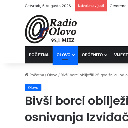
Četvrtak, 6 Augusta 2026
Izdvojene vijesti
Lovačkim 
POČETNA
OLOVO
OPĆENITO
VIJEST
Početna
/
Olovo
/
Bivši borci obilježili 25 godišnjicu o
Olovo
Bivši borci obiljež
osnivanja Izviđa