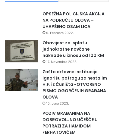
OPSEŽNA POLICIJSKA AKCIJA
NA PODRUČJU OLOVA –
UHAPŠENO OSAM LICA
9. Februara 2022.
Obavijest za isplatu
jednokratne novčane
naknade u iznosu od 100 KM
17. Novembra 2023.
Zašto državne institucije
ignorišu potragu za nestalim
H.F. iz Čuništa -OTVORENO
PISMO OGORČENIH GRAĐANA
OLOVA
15. Juna 2023.
POZIV GRAĐANIMA NA
DOBROVOLJNO UČEŠĆE U
POTRAZI ZA HAMIDOM
FERHATOVIĆEM