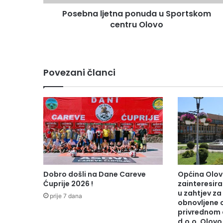
j
Posebna ljetna ponuda u Sportskom
e
centru Olovo
t
n
a
p
o
Povezani članci
n
u
d
a
u
S
p
o
r
t
Dobro došli na Dane Careve
Općina Olov
s
Ćuprije 2026 !
zainteresiran
k
u zahtjev za
prije 7 dana
o
obnovljene 
privrednom 
m
d.o.o. Olovo
c