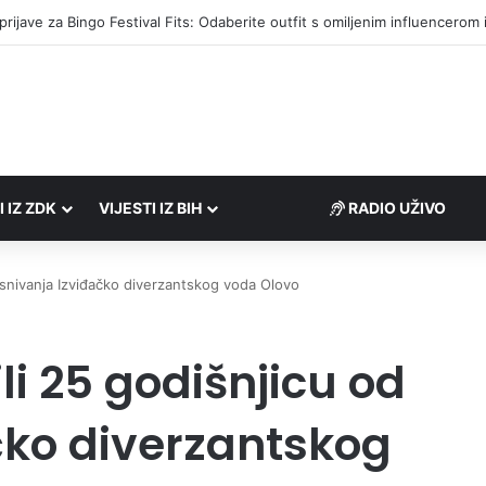
društvima podrška u iznosu od 138.000 KM
I IZ ZDK
VIJESTI IZ BIH
RADIO UŽIVO
d osnivanja Izviđačko diverzantskog voda Olovo
ili 25 godišnjicu od
čko diverzantskog