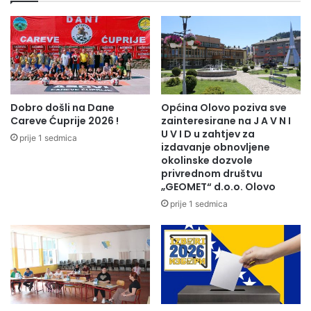
e
j
ć
i
a
c
z
u
a
o
v
d
r
o
š
Dobro došli na Dane
Općina Olovo poziva sve
s
n
Careve Ćuprije 2026 !
zainteresirane na J A V N I
n
a
U V I D u zahtjev za
prije 1 sedmica
i
f
izdavanje obnovljene
v
okolinske dozvole
a
privrednom društvu
a
z
„GEOMET“ d.o.o. Olovo
n
a
j
-
prije 1 sedmica
a
"
I
P
z
r
v
o
i
j
đ
e
a
k