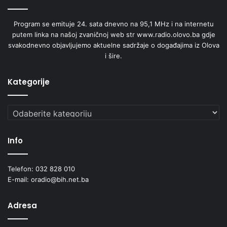
i
"
Program se emituje 24. sata dnevno na 95,1 MHz i na internetu
B
putem linka na našoj zvaničnoj web str www.radio.olovo.ba gdje
a
svakodnevno objavljujemo aktuelne sadržaje o događajima iz Olova
n
i šire.
j
a
Kategorije
"
O
l
Kategorije
o
v
o
Info
Telefon: 032 828 010
E-mail: oradio@bih.net.ba
Adresa