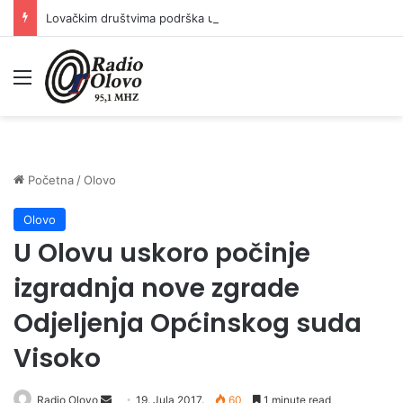
Lovačkim društvima podrška u iznosu od 138.000 KM
Meni
Početna
/
Olovo
Olovo
U Olovu uskoro počinje
izgradnja nove zgrade
Odjeljenja Općinskog suda
Visoko
Radio Olovo
S
19. Jula 2017.
60
1 minute read