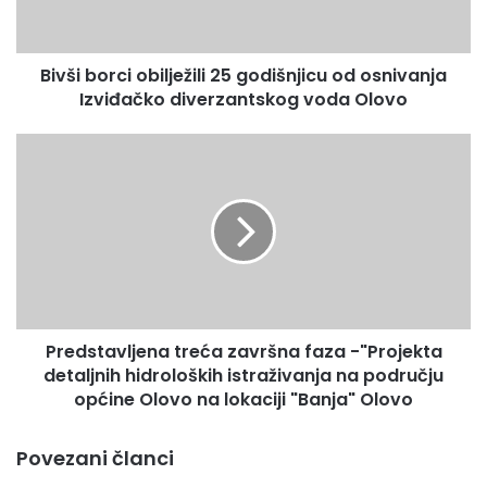
o
r
c
Bivši borci obilježili 25 godišnjicu od osnivanja
i
Izviđačko diverzantskog voda Olovo
o
b
i
P
l
r
j
e
e
d
ž
s
i
t
l
a
i
v
2
l
5
Predstavljena treća završna faza -"Projekta
j
g
detaljnih hidroloških istraživanja na području
e
o
n
općine Olovo na lokaciji "Banja" Olovo
d
a
i
t
Povezani članci
š
r
n