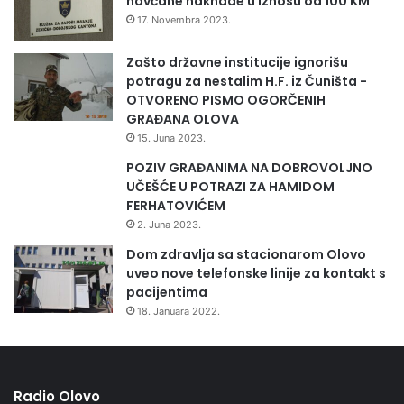
novčane naknade u iznosu od 100 KM
j
u
17. Novembra 2023.
o
p
Zašto državne institucije ignorišu
ć
potragu za nestalim H.F. iz Čuništa -
i
OTVORENO PISMO OGORČENIH
n
GRAĐANA OLOVA
e
15. Juna 2023.
O
POZIV GRAĐANIMA NA DOBROVOLJNO
l
UČEŠĆE U POTRAZI ZA HAMIDOM
o
FERHATOVIĆEM
v
2. Juna 2023.
o
n
Dom zdravlja sa stacionarom Olovo
a
uveo nove telefonske linije za kontakt s
l
pacijentima
o
18. Januara 2022.
k
a
c
i
Radio Olovo
j