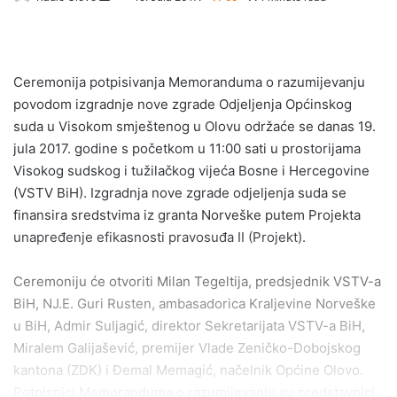
e
n
d
Ceremonija potpisivanja Memoranduma o razumijevanju
a
povodom izgradnje nove zgrade Odjeljenja Općinskog
n
e
suda u Visokom smještenog u Olovu održaće se danas 19.
m
jula 2017. godine s početkom u 11:00 sati u prostorijama
a
Visokog sudskog i tužilačkog vijeća Bosne i Hercegovine
i
(VSTV BiH). Izgradnja nove zgrade odjeljenja suda se
l
finansira sredstvima iz granta Norveške putem Projekta
unapređenje efikasnosti pravosuđa II (Projekt).
Ceremoniju će otvoriti Milan Tegeltija, predsjednik VSTV-a
BiH, NJ.E. Guri Rusten, ambasadorica Kraljevine Norveške
u BiH, Admir Suljagić, direktor Sekretarijata VSTV-a BiH,
Miralem Galijašević, premijer Vlade Zeničko-Dobojskog
kantona (ZDK) i Đemal Memagić, načelnik Općine Olovo.
Potpisnici Memoranduma o razumijevanju su predstavnici