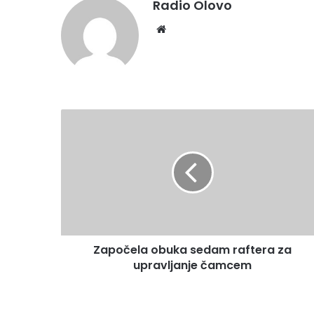
Radio Olovo
We
bsi
te
Z
a
p
o
č
e
l
a
o
Započela obuka sedam raftera za
b
upravljanje čamcem
u
k
a
s