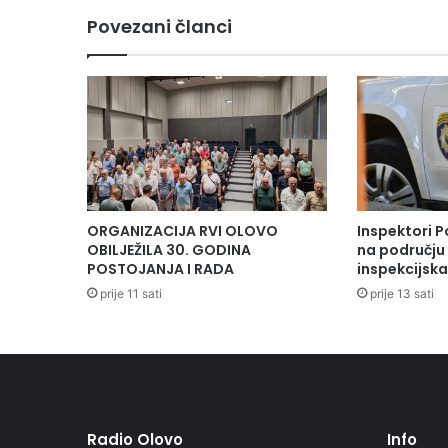
e
Povezani članci
d
a
m
r
a
f
t
e
r
a
ORGANIZACIJA RVI OLOVO
Inspektori P
z
OBILJEŽILA 30. GODINA
na području 
a
POSTOJANJA I RADA
inspekcijsk
u
prije 11 sati
prije 13 sati
p
r
a
v
l
j
a
Radio Olovo
Info