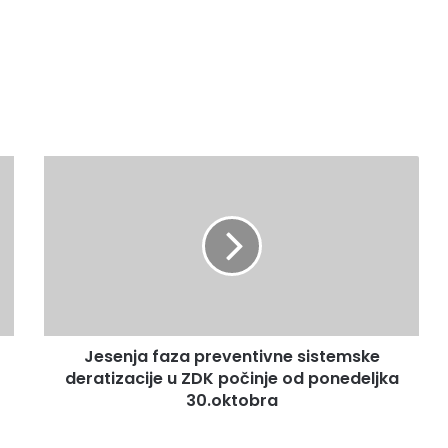
J
e
s
e
n
j
a
f
a
Jesenja faza preventivne sistemske
z
deratizacije u ZDK počinje od ponedeljka
a
p
30.oktobra
r
e