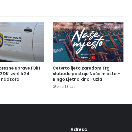
v
e
n
t
i
v
n
e
s
i
s
orezne uprave FBiH
Četvrto ljeto zaredom Trg
t
ZDK izvršili 24
slobode postaje Naše mjesto –
e
a nadzora
Bingo Ljetno kino Tuzla
m
prije 13 sati
s
k
e
d
e
r
a
Adresa