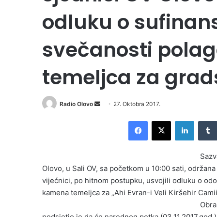
odluku o sufinan
svečanosti pola
temeljca za grad
Radio Olovo
S
27. Oktobra 2017.
e
Facebook
X
LinkedIn
n
d
a
Sazv
n
Olovo, u Sali OV, sa početkom u 10:00 sati, održana
e
vijećnici, po hitnom postupku, usvojili odluku o od
m
kamena temeljca za „Ahi Evran-i Veli Kiršehir Cami
a
Obra
i
podsjetio je da će narednog petka (03.11.2017.god.