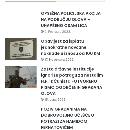
OPSEŽNA POLICIJSKA AKCIJA
NA PODRUČJU OLOVA –
UHAPŠENO OSAM LICA
9. Februara 2022.
Obavijest za isplatu
jednokratne novčane
naknade u iznosu od 100 KM
17. Novembra 2023.
Zašto državne institucije
ignorišu potragu za nestalim
H.F. iz Čuništa -OTVORENO
PISMO OGORČENIH GRAĐANA
OLOVA
15. Juna 2023.
POZIV GRAĐANIMA NA
DOBROVOLJNO UČEŠĆE U
POTRAZI ZA HAMIDOM
FERHATOVIĆEM