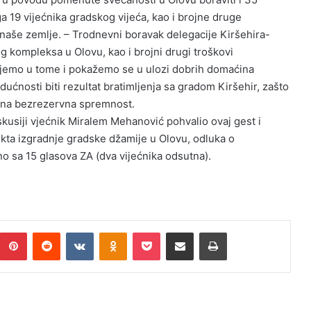
a 19 vijećnika gradskog vijeća, kao i brojne druge
ta naše zemlje. – Trodnevni boravak delegacije Kiršehira-
og kompleksa u Olovu, kao i brojni drugi troškovi
ujemo u tome i pokažemo se u ulozi dobrih domaćina
udućnosti biti rezultat bratimljenja sa gradom Kiršehir, zašto
zana bezrezervna spremnost.
skusiji vjećnik Miralem Mehanović pohvalio ovaj gest i
kta izgradnje gradske džamije u Olovu, odluka o
o sa 15 glasova ZA (dva vijećnika odsutna).
Pinterest
Reddit
VKontakte
Odnoklassniki
Pocket
Podijeli putem Emaila
Print