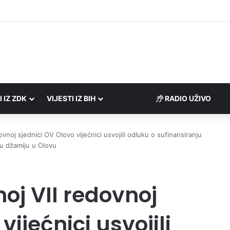
Porezne uprave FBiH na području ZDK izvršili 24 inspekcijska nadzora
I IZ ZDK
VIJESTI IZ BIH
RADIO UŽIVO
vnoj sjednici OV Olovo vijećnici usvojili odluku o sufinansiranju
u džamiju u Olovu
oj VII redovnoj
vijećnici usvojili