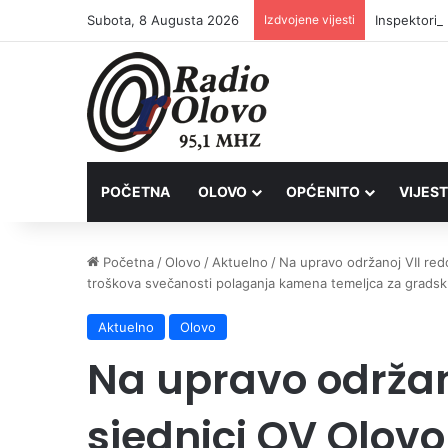
Subota, 8 Augusta 2026
Izdvojene vijesti
Inspektori 
POČETNA
OLOVO
OPĆENITO
VIJEST
Početna
/
Olovo
/
Aktuelno
/
Na upravo održanoj VII redo
troškova svečanosti polaganja kamena temeljca za gradsk
Aktuelno
Olovo
Na upravo održan
sjednici OV Olovo 