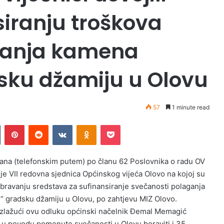
siranju troškova
ganja kamena
sku džamiju u Olovu
57
1 minute read
Tumblr
Pinterest
Reddit
VKontakte
Odnoklassniki
Pocket
ana (telefonskim putem) po članu 62 Poslovnika o radu OV
 je VII redovna sjednica Općinskog vijeća Olovo na kojoj su
obravanju sredstava za sufinansiranje svečanosti polaganja
i“ gradsku džamiju u Olovu, po zahtjevu MIZ Olovo.
zlažući ovu odluku općinski načelnik Đemal Memagić
) u povodu pomenute svečanosti u Olovu boraviti i 35