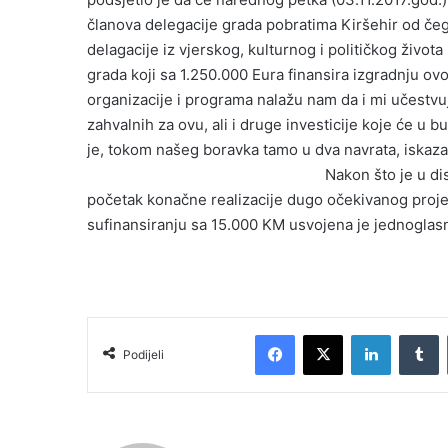
l
članova delegacije grada pobratima Kiršehir od čeg
delagacije iz vjerskog, kulturnog i političkog živo
grada koji sa 1.250.000 Eura finansira izgradnju ov
organizacije i programa nalažu nam da i mi učestv
zahvalnih za ovu, ali i druge investicije koje će u b
je, tokom našeg boravka tamo u dva navrata, iska
Nakon što je u di
početak konačne realizacije dugo očekivanog proje
sufinansiranju sa 15.000 KM usvojena je jednoglasn
Facebook
X
LinkedIn
Tumblr
Podijeli