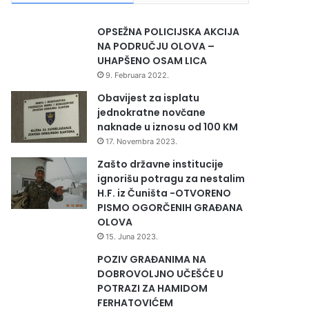
OPSEŽNA POLICIJSKA AKCIJA
NA PODRUČJU OLOVA –
UHAPŠENO OSAM LICA
9. Februara 2022.
Obavijest za isplatu
jednokratne novčane
naknade u iznosu od 100 KM
17. Novembra 2023.
Zašto državne institucije
ignorišu potragu za nestalim
H.F. iz Čuništa -OTVORENO
PISMO OGORČENIH GRAĐANA
OLOVA
15. Juna 2023.
POZIV GRAĐANIMA NA
DOBROVOLJNO UČEŠĆE U
POTRAZI ZA HAMIDOM
FERHATOVIĆEM