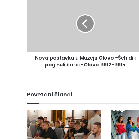
o
v
a
p
o
s
t
a
Nova postavka u Muzeju Olovo -Šehidi i
v
poginuli borci -Olovo 1992-1995
k
a
u
M
u
Povezani članci
z
e
j
u
O
l
o