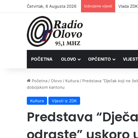
Četvrtak, 6 Augusta 2026
Izdvojene vijesti
POČETNA
OLOVO
OPĆENITO
VIJEST
Početna
/
Olovo
/
Kultura
/
Predstava “Dječak koji ne že
dobojskom kantonu
Kultura
Vijesti iz ZDK
Predstava “Dječak
odraste” uskoro 