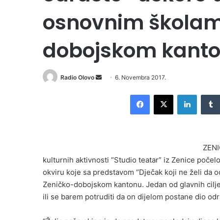
osnovnim školam
dobojskom kant
Radio Olovo
S
6. Novembra 2017.
e
Facebook
X
LinkedIn
n
d
a
n
ZENI
e
kulturnih aktivnosti “Studio teatar” iz Zenice počelo
m
okviru koje sa predstavom “Dječak koji ne želi da 
a
i
Zeničko-dobojskom kantonu. Jedan od glavnih ciljev
l
ili se barem potruditi da on dijelom postane dio odra