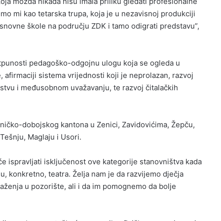
oja možda nikada nisu imala priliku gledati profesionalne
emo mi kao tetarska trupa, koja je u nezavisnoj produkciji
 osnovne škole na području ZDK i tamo odigrati predstavu”,
potpunosti pedagoško-odgojnu ulogu koja se ogleda u
afirmaciji sistema vrijednosti koji je neprolazan, razvoj
eljstvu i međusobnom uvažavanju, te razvoj čitalačkih
eničko-dobojskog kantona u Zenici, Zavidovićima, Žepču,
Tešnju, Maglaju i Usori.
 ispravljati isključenost ove kategorije stanovništva kada
u, konkretno, teatra. Želja nam je da razvijemo dječja
aženja u pozorište, ali i da im pomognemo da bolje