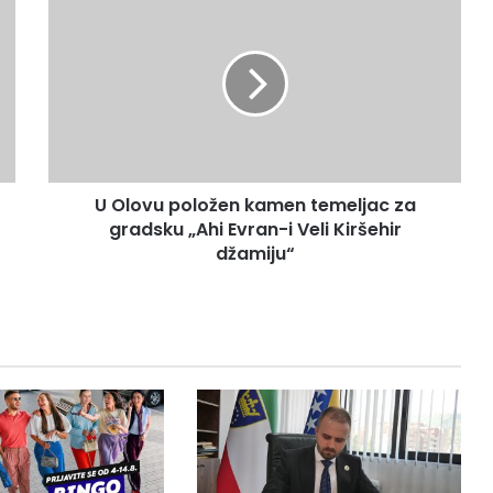
O
l
o
v
u
p
o
l
U Olovu položen kamen temeljac za
o
gradsku „Ahi Evran-i Veli Kiršehir
ž
e
džamiju“
n
k
a
m
e
n
t
e
m
e