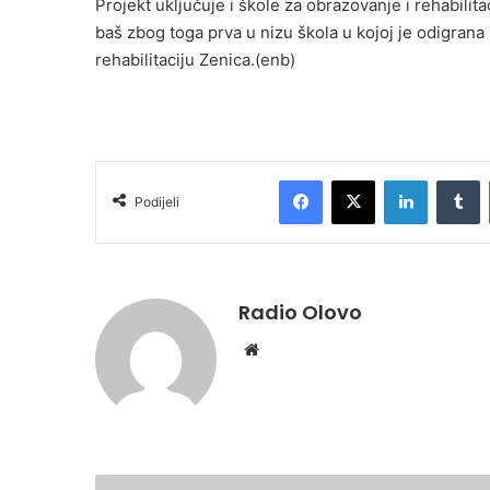
Projekt uključuje i škole za obrazovanje i rehabili
baš zbog toga prva u nizu škola u kojoj je odigran
rehabilitaciju Zenica.(enb)
Facebook
X
LinkedIn
Tumblr
Podijeli
Radio Olovo
We
bsi
te
N