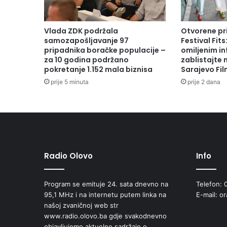
v
o
-
Vlada ZDK podržala
Otvorene pr
Š
samozapošljavanje 97
Festival Fits
e
pripadnika boračke populacije –
omiljenim in
h
za 10 godina podržano
zablistajte
pokretanje 1.152 mala biznisa
Sarajevo Fil
i
d
prije 5 minuta
prije 2 dana
i
i
p
o
g
i
n
Radio Olovo
Info
u
l
Program se emituje 24. sata dnevno na
Telefon: 
i
95,1 MHz i na internetu putem linka na
E-mail: o
b
našoj zvaničnoj web str
o
www.radio.olovo.ba gdje svakodnevno
r
objavljujemo aktuelne sadržaje o