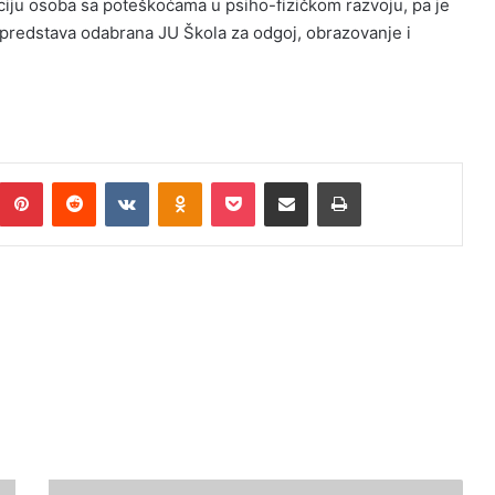
taciju osoba sa poteškoćama u psiho-fizičkom razvoju, pa je
a predstava odabrana JU Škola za odgoj, obrazovanje i
Pinterest
Reddit
VKontakte
Odnoklassniki
Pocket
Podijeli putem Emaila
Print
U