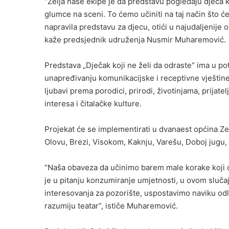
“Želja naše ekipe je da predstavu pogledaju djeca k
glumce na sceni. To ćemo učiniti na taj način što ć
napravila predstavu za djecu, otići u najudaljenije
kaže predsjednik udruženja Nusmir Muharemović.
Predstava „Dječak koji ne želi da odraste“ ima u 
unapređivanju komunikacijske i receptivne vještine, 
ljubavi prema porodici, prirodi, životinjama, prijat
interesa i čitalačke kulture.
Projekat će se implementirati u dvanaest općina Z
Olovu, Brezi, Visokom, Kaknju, Varešu, Doboj jugu, 
“Naša obaveza da učinimo barem male korake koji će
je u pitanju konzumiranje umjetnosti, u ovom slučaj
interesovanja za pozorište, uspostavimo naviku odl
razumiju teatar”, ističe Muharemović.