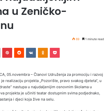
a u Zeničko-
onu
69
1 minute read
Tumblr
Pinterest
Reddit
VKontakte
Odnoklassniki
Pocket
CA, 05.novembra – Članovi Udruženja za promociju i razvoj
 je realizaciju projekta „Pozorište, pravo svakog djeteta“, u
odraste” nastupa u najudaljenijim osnovnim školama u
a projekta je učiniti teatar dostupnim svima podjednako,
stanja i djeci koja žive na selu.