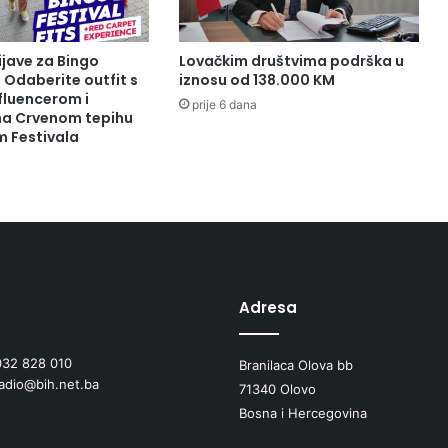
l
j
a
ijave za Bingo
Lovačkim društvima podrška u
c
: Odaberite outfit s
iznosu od 138.000 KM
z
fluencerom i
prije 6 dana
a
 na Crvenom tepihu
m Festivala
g
r
a
d
s
k
u
„
A
Adresa
h
i
032 828 010
Branilaca Olova bb
E
radio@bih.net.ba
v
71340 Olovo
r
Bosna i Hercegovina
a