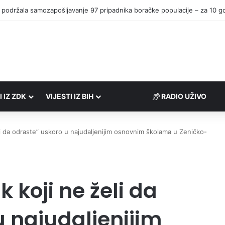
I IZ ZDK
VIJESTI IZ BIH
RADIO UŽIVO
li da odraste” uskoro u najudaljenijim osnovnim školama u Zeničko-
 koji ne želi da
u najudaljenijim