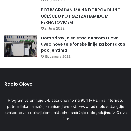
15. Juna 2023.
POZIV GRAĐANIMA NA DOBROVOLJNO
UČEŠĆE U POTRAZI ZA HAMIDOM
FERHATOVIĆEM
2. Juna 2023.
Dom zdravlja sa stacionarom Olovo
uveo nove telefonske linije za kontakt s
pacijentima
18. Januara 2022.
Radio Olovo
Program se emituje 24. sata dnevno na 95,1 MHz i na internetu
putem linka na našoj zvaničnoj web str www.radio.olovo.ba gdje
svakodnevno objavljujemo aktuelne sadržaje o događajima iz Olova
i šire.