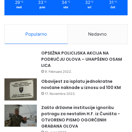
29
33
34
32
31
℃
℃
℃
℃
℃
ned
pon
uto
sri
čet
Popularno
Nedavno
OPSEŽNA POLICIJSKA AKCIJA NA
PODRUČJU OLOVA – UHAPŠENO OSAM
LICA
9. Februara 2022.
Obavijest za isplatu jednokratne
novčane naknade u iznosu od 100 KM
17. Novembra 2023.
Zašto državne institucije ignorišu
potragu za nestalim H.F. iz Čuništa -
OTVORENO PISMO OGORČENIH
GRAĐANA OLOVA