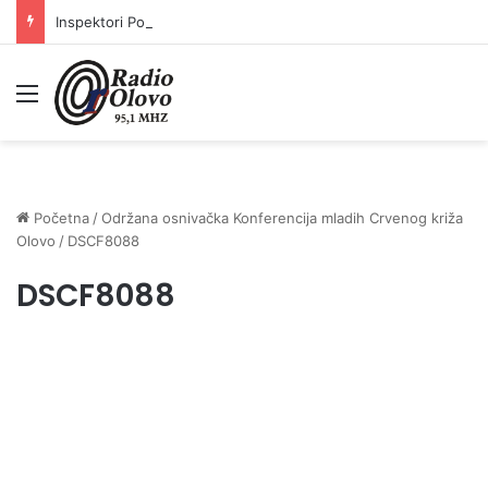
Inspektori Porezne uprave FBiH na području ZDK izvršili 24 inspekcijska nadzora
Meni
Početna
/
Održana osnivačka Konferencija mladih Crvenog križa
Olovo
/
DSCF8088
DSCF8088