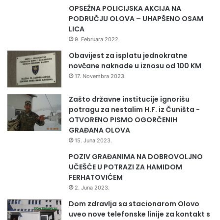
k
o
OPSEŽNA POLICIJSKA AKCIJA NA
a
k
PODRUČJU OLOVA – UHAPŠENO OSAM
u
t
LICA
d
o
9. Februara 2022.
j
r
e
Obavijest za isplatu jednokratne
a
l
novčane naknade u iznosu od 100 KM
m
a
e
17. Novembra 2023.
t
d
n
i
Zašto državne institucije ignorišu
o
c
potragu za nestalim H.F. iz Čuništa -
s
i
OTVORENO PISMO OGORČENIH
t
n
GRAĐANA OLOVA
i
e
15. Juna 2023.
d
i
o
POZIV GRAĐANIMA NA DOBROVOLJNO
s
k
UČEŠĆE U POTRAZI ZA HAMIDOM
t
t
FERHATOVIĆEM
o
o
2. Juna 2023.
m
r
a
Dom zdravlja sa stacionarom Olovo
a
t
uveo nove telefonske linije za kontakt s
m
o