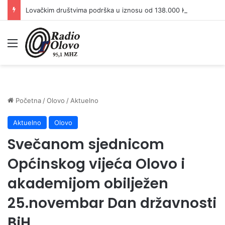
Lovačkim društvima podrška u iznosu od 138.000 KM
Meni
Početna
/
Olovo
/
Aktuelno
Aktuelno
Olovo
Svečanom sjednicom
Općinskog vijeća Olovo i
akademijom obilježen
25.novembar Dan državnosti
BiH