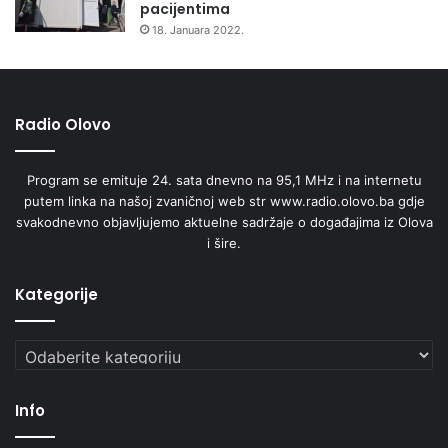
pacijentima
e
l
18. Januara 2022.
d
o
i
g
c
i
i
j
n
Radio Olovo
e
e
n
i
a
Program se emituje 24. sata dnevno na 95,1 MHz i na internetu
s
p
putem linka na našoj zvaničnoj web str www.radio.olovo.ba gdje
t
o
svakodnevno objavljujemo aktuelne sadržaje o događajima iz Olova
o
d
i šire.
m
r
a
u
t
Kategorije
č
o
j
l
u
Kategorije
o
Z
g
e
i
n
Info
j
i
e
č