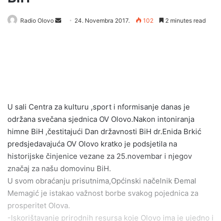
Radio Olovo
S
24. Novembra 2017.
102
2 minutes read
e
n
d
a
n
e
m
U sali Centra za kulturu ,sport i nformisanje danas je
a
održana svečana sjednica OV Olovo.Nakon intoniranja
i
himne BiH ,čestitajući Dan državnosti BiH dr.Enida Brkić
l
predsjedavajuća OV Olovo kratko je podsjetila na
historijske činjenice vezane za 25.novembar i njegov
značaj za našu domovinu BiH.
U svom obraćanju prisutnima,Općinski načelnik Đemal
Memagić je istakao važnost borbe svakog pojednica za
prosperitet Olova.
-Iskorištavanje prirodnih resursa koje Olovo ima je ujedno i