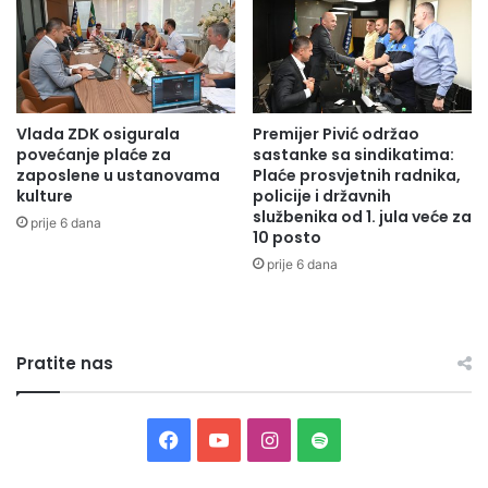
u
i
g
o
o
b
v
a
o
v
r
Vlada ZDK osigurala
Premijer Pivić održao
e
povećanje plaće za
sastanke sa sindikatima:
a
z
zaposlene u ustanovama
Plaće prosvjetnih radnika,
o
a
kulture
policije i državnih
p
m
službenika od 1. jula veće za
r
prije 6 dana
a
10 posto
a
p
prije 6 dana
v
o
i
s
m
l
a
o
i
Pratite nas
d
o
a
b
v
a
a
F
Y
I
S
v
c
e
a
a
o
n
p