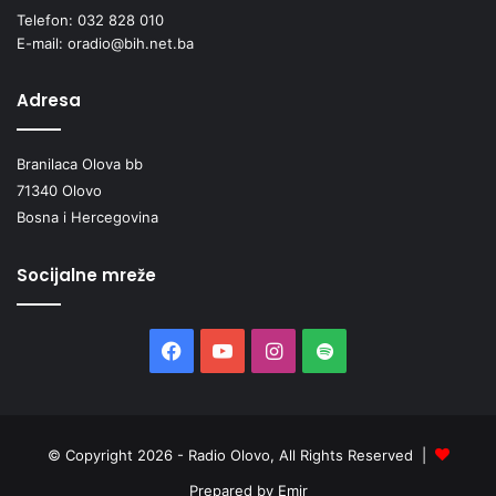
n
k
Telefon: 032 828 010
a
o
E-mail: oradio@bih.net.ba
p
-
o
d
Adresa
d
o
r
b
u
o
Branilaca Olova bb
č
j
71340 Olovo
j
s
Bosna i Hercegovina
u
k
Z
o
e
g
Socijalne mreže
n
k
i
a
č
n
Facebook
YouTube
Instagram
Spotify
k
t
o
o
-
n
d
a
o
© Copyright 2026 - Radio Olovo, All Rights Reserved |
b
Prepared by Emir