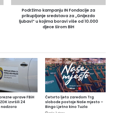
k
Podržimo kampanju IN Fondacije za
a
prikupljanje sredstava za „Gnijezdo
m
p
ljubavi“ u kojima boravi više od 10.000
a
djece širom BiH
n
j
u
I
N
F
o
n
d
a
c
i
j
orezne uprave FBiH
Četvrto ljeto zaredom Trg
e
ZDK izvršili 24
slobode postaje Naše mjesto –
z
a nadzora
Bingo Ljetno kino Tuzla
a
prije 2 dana