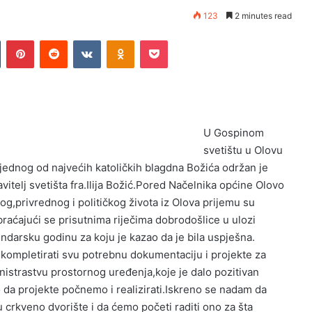
123
2 minutes read
Tumblr
Pinterest
Reddit
VKontakte
Odnoklassniki
Pocket
U Gospinom
svetištu u Olovu
 jednog od najvećih katoličkih blagdna Božića održan je
vitelj svetišta fra.Ilija Božić.Pored Načelnika općine Olovo
,privrednog i političkog života iz Olova prijemu su
braćajući se prisutnima riječima dobrodošlice u ulozi
endarsku godinu za koju je kazao da je bila uspješna.
kompletirati svu potrebnu dokumentaciju i projekte za
inistrastvu prostornog uređenja,koje je dalo pozitivan
 da projekte počnemo i realizirati.Iskreno se nadam da
 crkveno dvorište i da ćemo početi raditi ono za šta