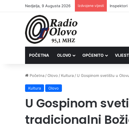
Nedjelja, 9 Augusta 2026
Izdvojene vijesti
Inspektori
POČETNA
OLOVO
OPĆENITO
VIJEST
Početna
/
Olovo
/
Kultura
/
U Gospinom svetištu u Olovu 
Kultura
Olovo
U Gospinom sveti
tradicionalni Bož