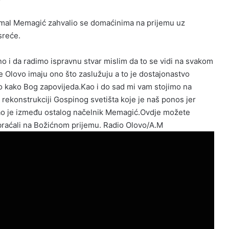
emal Memagić zahvalio se domaćinima na prijemu uz
sreće.
o i da radimo ispravnu stvar mislim da to se vidi na svakom
e Olovo imaju ono što zaslužuju a to je dostajonastvo
ko kako Bog zapovijeda.Kao i do sad mi vam stojimo na
rekonstrukciji Gospinog svetišta koje je naš ponos jer
ao je između ostalog načelnik Memagić.Ovdje možete
 obraćali na Božićnom prijemu. Radio Olovo/A.M