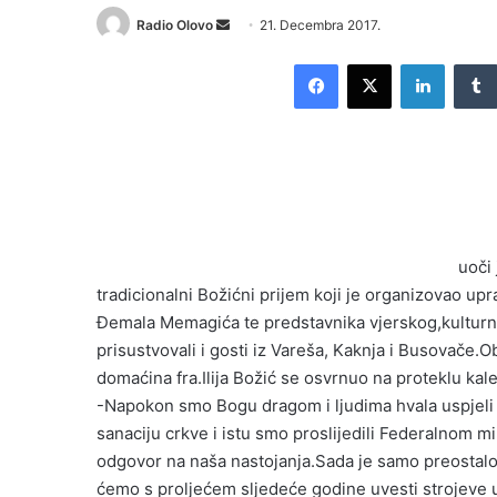
Radio Olovo
S
21. Decembra 2017.
e
Facebook
X
LinkedIn
n
d
a
n
e
m
a
i
uoči
l
tradicionalni Božićni prijem koji je organizovao upra
Đemala Memagića te predstavnika vjerskog,kulturnog
prisustvovali i gosti iz Vareša, Kaknja i Busovače.O
domaćina fra.Ilija Božić se osvrnuo na proteklu kal
-Napokon smo Bogu dragom i ljudima hvala uspjeli 
sanaciju crkve i istu smo proslijedili Federalnom m
odgovor na naša nastojanja.Sada je samo preostalo
ćemo s proljećem sljedeće godine uvesti strojeve u