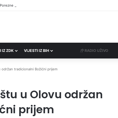
 Porezne uprave FBiH na području ZDK izvršili 24 inspekcijska nadzora
I IZ ZDK
VIJESTI IZ BIH
RADIO UŽIVO
održan tradicionalni Božićni prijem
štu u Olovu održan
ićni prijem