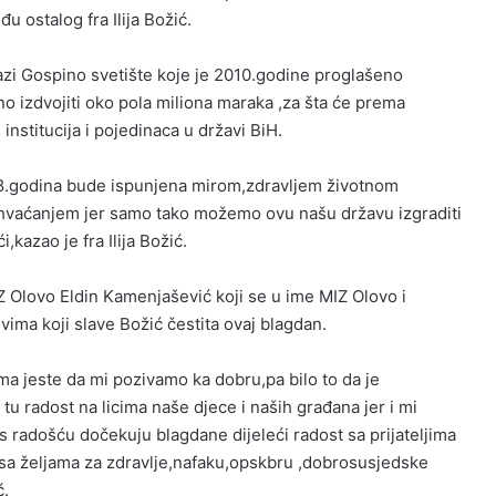
 ostalog fra Ilija Božić.
lazi Gospino svetište koje je 2010.godine proglašeno
 izdvojiti oko pola miliona maraka ,za šta će prema
 institucija i pojedinaca u državi BiH.
018.godina bude ispunjena mirom,zdravljem životnom
hvaćanjem jer samo tako možemo ovu našu državu izgraditi
i,kazao je fra Ilija Božić.
 Olovo Eldin Kamenjašević koji se u ime MIZ Olovo i
vima koji slave Božić čestita ovaj blagdan.
ma jeste da mi pozivamo ka dobru,pa bilo to da je
i tu radost na licima naše djece i naših građana jer i mi
 s radošću dočekuju blagdane dijeleći radost sa prijateljima
sa željama za zdravlje,nafaku,opskbru ,dobrosusjedske
ć.