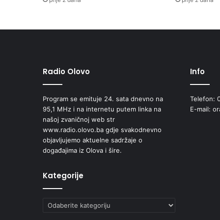
i
z
v
r
š
i
l
Radio Olovo
Info
a
i
s
Program se emituje 24. sata dnevno na
Telefon: 
p
95,1 MHz i na internetu putem linka na
E-mail: o
l
našoj zvaničnoj web str
a
www.radio.olovo.ba gdje svakodnevno
t
objavljujemo aktuelne sadržaje o
u
događajima iz Olova i šire.
s
e
Kategorije
d
m
e
Kategorije
i