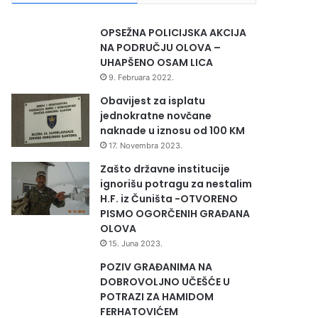
OPSEŽNA POLICIJSKA AKCIJA
NA PODRUČJU OLOVA –
UHAPŠENO OSAM LICA
9. Februara 2022.
Obavijest za isplatu
jednokratne novčane
naknade u iznosu od 100 KM
17. Novembra 2023.
Zašto državne institucije
ignorišu potragu za nestalim
H.F. iz Čuništa -OTVORENO
PISMO OGORČENIH GRAĐANA
OLOVA
15. Juna 2023.
POZIV GRAĐANIMA NA
DOBROVOLJNO UČEŠĆE U
POTRAZI ZA HAMIDOM
FERHATOVIĆEM