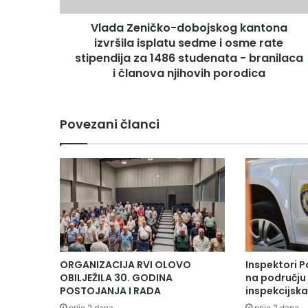
i
Vlada Zeničko-dobojskog kantona
č
izvršila isplatu sedme i osme rate
k
o
stipendija za 1486 studenata - branilaca
-
i članova njihovih porodica
d
o
b
Povezani članci
o
j
s
k
o
g
k
a
n
t
ORGANIZACIJA RVI OLOVO
Inspektori P
o
OBILJEŽILA 30. GODINA
na području 
n
POSTOJANJA I RADA
inspekcijsk
a
prije 2 dana
prije 2 dana