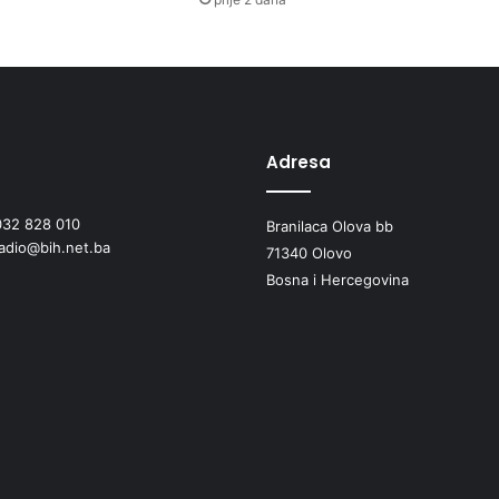
p
r
i
k
u
p
l
Adresa
j
a
n
032 828 010
Branilaca Olova bb
j
radio@bih.net.ba
71340 Olovo
e
Bosna i Hercegovina
s
r
e
d
s
t
a
v
a