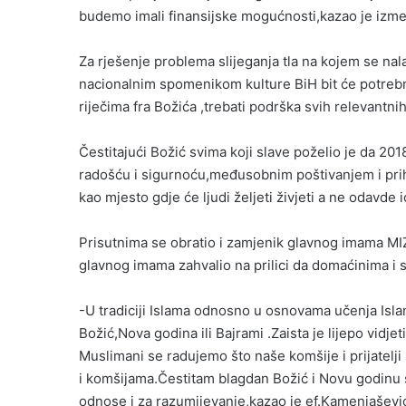
budemo imali finansijske mogućnosti,kazao je između
Za rješenje problema slijeganja tla na kojem se na
nacionalnim spomenikom kulture BiH bit će potrebno
riječima fra Božića ,trebati podrška svih relevantnih
Čestitajući Božić svima koji slave poželio je da 2
radošću i sigurnoću,međusobnim poštivanjem i pri
kao mjesto gdje će ljudi željeti živjeti a ne odavde ić
Prisutnima se obratio i zamjenik glavnog imama MIZ
glavnog imama zahvalio na prilici da domaćinima i s
-U tradiciji Islama odnosno u osnovama učenja Isla
Božić,Nova godina ili Bajrami .Zaista je lijepo vidjet
Muslimani se radujemo što naše komšije i prijatelji
i komšijama.Čestitam blagdan Božić i Novu godinu 
odnose i za razumijevanje,kazao je ef.Kamenjaševi