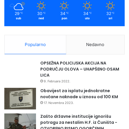
m
29
30
34
34
32
℃
℃
℃
℃
℃
sub
ned
pon
uto
sri
Popularno
Nedavno
OPSEŽNA POLICIJSKA AKCIJA NA
PODRUČJU OLOVA – UHAPŠENO OSAM
LICA
9. Februara 2022.
Obavijest za isplatu jednokratne
novčane naknade u iznosu od 100 KM
17. Novembra 2023.
Zašto državne institucije ignorišu
potragu za nestalim H.F. iz Čuništa -
OTVORENO PISMO OGORČENIH