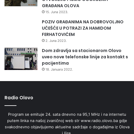
GRAĐANA OLOVA
15. Juna 2023.
POZIV GRAĐANIMA NA DOBROVOLJNO
UČEŠĆE U POTRAZI ZA HAMIDOM
FERHATOVIĆEM
2. Juna 2023.
Dom zdravlja sa stacionarom Olovo
uveo nove telefonske linije za kontakt s
pacijentima
18. Januara 2022.
Radio Olovo
Program se emituje 24. sata dnevno na 95,1 MHz i na internetu
putem linka na našoj zvaničnoj web str www.radio.olovo.ba gdje
svakodnevno objavljujemo aktuelne sadržaje o događajima iz Olova
i šire.