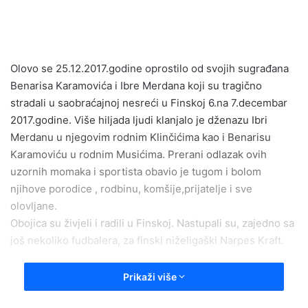
a
n
e
m
Olovo se 25.12.2017.godine oprostilo od svojih sugrađana
a
Benarisa Karamovića i Ibre Merdana koji su tragično
i
stradali u saobraćajnoj nesreći u Finskoj 6.na 7.decembar
l
2017.godine. Više hiljada ljudi klanjalo je dženazu Ibri
Merdanu u njegovim rodnim Klinčićima kao i Benarisu
Karamoviću u rodnim Musićima. Prerani odlazak ovih
uzornih momaka i sportista obavio je tugom i bolom
njihove porodice , rodbinu, komšije,prijatelje i sve
olovljane.
Obojica su živjeli i radili u Finskoj. Nastupali su, zajedno sa
još nekoliko fudbalera, za finski niželigaški Narpes Kraft.
Prikaži više