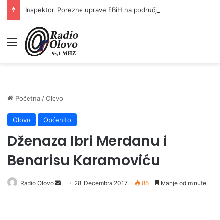
Inspektori Porezne uprave FBiH na području ZDK izvršili 24 inspekcijska nadzora
Meni
Početna
/
Olovo
Olovo
Općenito
Dženaza Ibri Merdanu i
Benarisu Karamoviću
Radio Olovo
S
28. Decembra 2017.
85
Manje od minute
e
n
d