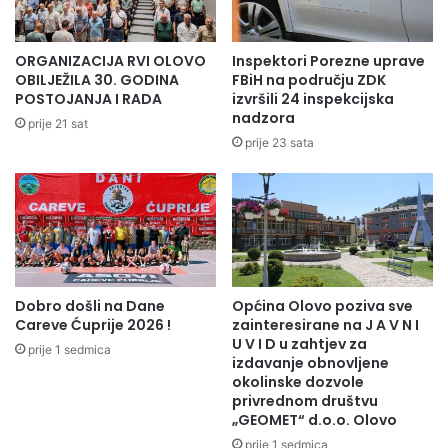
u
p
S
o
p
d
ORGANIZACIJA RVI OLOVO
Inspektori Porezne uprave
o
j
OBILJEŽILA 30. GODINA
FBiH na području ZDK
r
e
POSTOJANJA I RADA
izvršili 24 inspekcijska
t
nadzora
l
prije 21 sat
s
a
prije 23 sata
k
p
o
a
m
k
c
e
e
t
n
i
t
ć
Dobro došli na Dane
Općina Olovo poziva sve
r
a
Careve Ćuprije 2026 !
zainteresirane na J A V N I
u
z
U V I D u zahtjev za
a
prije 1 sedmica
izdavanje obnovljene
n
okolinske dozvole
a
privrednom društvu
j
„GEOMET“ d.o.o. Olovo
m
prije 1 sedmica