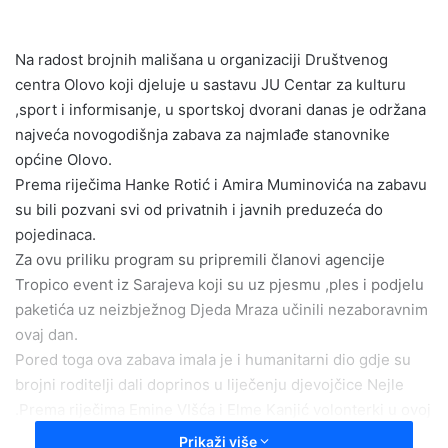
n
d
Na radost brojnih mališana u organizaciji Društvenog
a
centra Olovo koji djeluje u sastavu JU Centar za kulturu
n
e
,sport i informisanje, u sportskoj dvorani danas je održana
m
najveća novogodišnja zabava za najmlađe stanovnike
a
općine Olovo.
i
Prema riječima Hanke Rotić i Amira Muminovića na zabavu
l
su bili pozvani svi od privatnih i javnih preduzeća do
pojedinaca.
Za ovu priliku program su pripremili članovi agencije
Tropico event iz Sarajeva koji su uz pjesmu ,ples i podjelu
paketića uz neizbježnog Djeda Mraza učinili nezaboravnim
ovaj dan.
Pored toga ova zabava imala je i humanitarni dio gdje su
brojni roditelji dali doprinos u liječenju djevojčice Nejle
.Prema riječima Emine VIšća i Elme Kanjić volonterki u ovoj
humanitarnoj akciji prikupljeno je 263,10 KM 5 eura.
Prikaži više