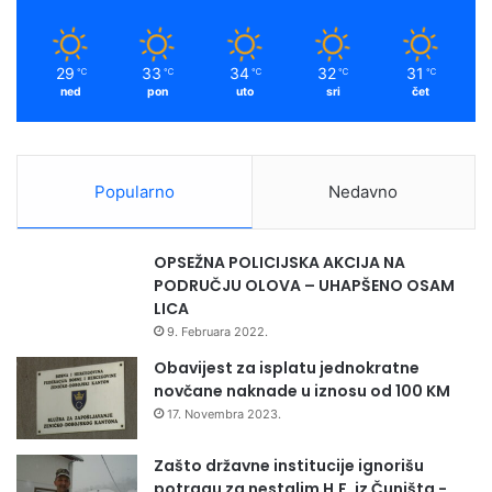
k
a
b
l
m
i
29
33
34
32
31
℃
℃
℃
℃
℃
k
ned
pon
uto
sri
čet
e
K
o
r
Popularno
Nedavno
e
j
e
OPSEŽNA POLICIJSKA AKCIJA NA
o
PODRUČJU OLOVA – UHAPŠENO OSAM
s
LICA
v
9. Februara 2022.
o
j
Obavijest za isplatu jednokratne
i
novčane naknade u iznosu od 100 KM
l
17. Novembra 2023.
a
č
Zašto državne institucije ignorišu
e
potragu za nestalim H.F. iz Čuništa -