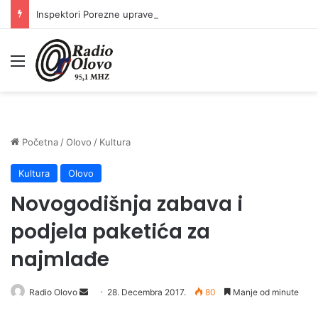
Inspektori Porezne uprave FBiH na području ZDK izvršili 24 inspekcijska nadzora
Meni
Početna
/
Olovo
/
Kultura
Kultura
Olovo
Novogodišnja zabava i
podjela paketića za
najmlađe
Radio Olovo
S
28. Decembra 2017.
80
Manje od minute
e