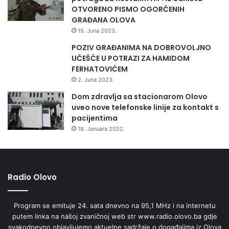
t
OTVORENO PISMO OGORČENIH
i
GRAĐANA OLOVA
r
15. Juna 2023.
i
POZIV GRAĐANIMA NA DOBROVOLJNO
b
UČEŠĆE U POTRAZI ZA HAMIDOM
r
FERHATOVIĆEM
o
n
2. Juna 2023.
z
Dom zdravlja sa stacionarom Olovo
a
uveo nove telefonske linije za kontakt s
n
pacijentima
e
18. Januara 2022.
i
j
e
d
Radio Olovo
n
u
s
Program se emituje 24. sata dnevno na 95,1 MHz i na internetu
r
putem linka na našoj zvaničnoj web str www.radio.olovo.ba gdje
e
svakodnevno objavljujemo aktuelne sadržaje o događajima iz Olova