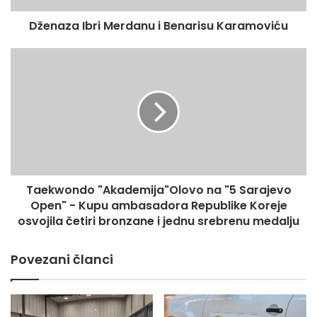
b
Dženaza Ibri Merdanu i Benarisu Karamoviću
r
i
M
T
e
a
r
e
d
k
a
w
n
o
u
n
i
d
B
o
Taekwondo "Akademija"Olovo na "5 Sarajevo
e
"
n
Open" - Kupu ambasadora Republike Koreje
A
a
k
osvojila četiri bronzane i jednu srebrenu medalju
r
a
i
d
Povezani članci
s
e
u
m
K
i
a
j