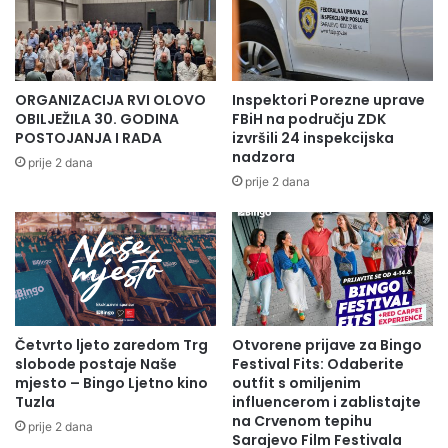
r
a
a
"
m
O
o
l
v
o
ORGANIZACIJA RVI OLOVO
Inspektori Porezne uprave
i
v
OBILJEŽILA 30. GODINA
FBiH na području ZDK
ć
o
POSTOJANJA I RADA
izvršili 24 inspekcijska
u
n
nadzora
prije 2 dana
a
prije 2 dana
"
5
S
a
r
a
j
Četvrto ljeto zaredom Trg
Otvorene prijave za Bingo
e
slobode postaje Naše
Festival Fits: Odaberite
v
mjesto – Bingo Ljetno kino
outfit s omiljenim
o
Tuzla
influencerom i zablistajte
O
na Crvenom tepihu
prije 2 dana
p
Sarajevo Film Festivala