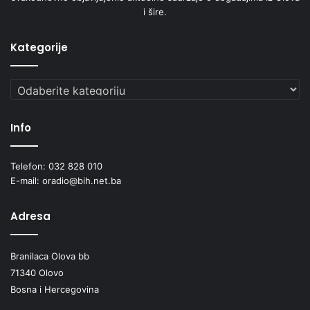
b
i šire.
r
e
n
Kategorije
u
m
Kategorije
e
d
a
Info
l
j
u
Telefon: 032 828 010
E-mail: oradio@bih.net.ba
Adresa
Branilaca Olova bb
71340 Olovo
Bosna i Hercegovina