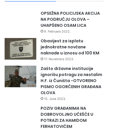
OPSEŽNA POLICIJSKA AKCIJA
NA PODRUČJU OLOVA –
UHAPŠENO OSAM LICA
9. Februara 2022.
Obavijest za isplatu
jednokratne novčane
naknade u iznosu od 100 KM
17. Novembra 2023.
Zašto državne institucije
ignorišu potragu za nestalim
H.F. iz Čuništa -OTVORENO
PISMO OGORČENIH GRAĐANA
OLOVA
15. Juna 2023.
POZIV GRAĐANIMA NA
DOBROVOLJNO UČEŠĆE U
POTRAZI ZA HAMIDOM
FERHATOVIĆEM