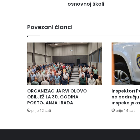
o
osnovnoj školi
-
d
o
Povezani članci
b
o
j
s
k
o
g
k
a
n
ORGANIZACIJA RVI OLOVO
Inspektori P
t
OBILJEŽILA 30. GODINA
na području 
o
POSTOJANJA I RADA
inspekcijsk
n
prije 12 sati
prije 14 sati
a
r
a
z