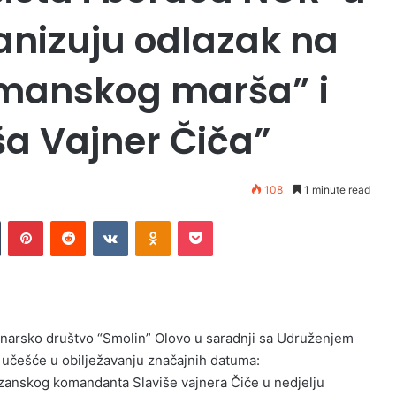
anizuju odlazak na
gmanskog marša” i
ša Vajner Čiča”
108
1 minute read
Tumblr
Pinterest
Reddit
VKontakte
Odnoklassniki
Pocket
inarsko društvo “Smolin” Olovo u saradnji sa Udruženjem
 učešće u obilježavanju značajnih datuma:
zanskog komandanta Slaviše vajnera Čiče u nedjelju