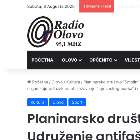
Subota, 8 Augusta 2026
Izdvojene vijesti
Inspektori 
POČETNA
OLOVO
OPĆENITO
VIJEST
Početna
/
Olovo
/
Kultura
/
Planinarsko društvo “Smolin”
organizuju odlazak na obilježavanje “Igmanskog marša” i me
Kultura
Olovo
Sport
Planinarsko društ
Udruženje antifa