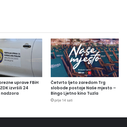
a
r
a
s
p
r
a
v
a
o
N
a
c
r
orezne uprave FBiH
Četvrto ljeto zaredom Trg
t
ZDK izvršili 24
slobode postaje Naše mjesto –
u
a nadzora
Bingo Ljetno kino Tuzla
b
prije 14 sati
u
d
ž
e