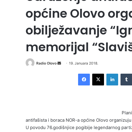
općine Olovo org
obilježavanje “I
memorijal “Slavi
Radio Olovo
S
19. Januara 2018.
e
Facebook
X
LinkedIn
n
d
a
n
e
Plan
m
antifašista i boraca NOR-a općine Olovo organizuju
a
i
U povodu 76.godišnjice pogibije legendarnog parti