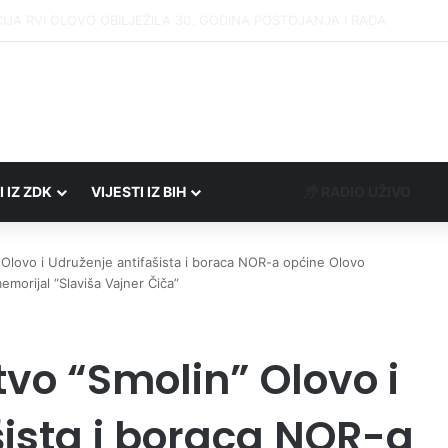
Porezne uprave FBiH na području ZDK izvršili 24 inspekcijska nadzora
I IZ ZDK
VIJESTI IZ BIH
RADIO UŽIVO
 Olovo i Udruženje antifašista i boraca NOR-a općine Olovo
morijal “Slaviša Vajner Čiča”
vo “Smolin” Olovo i
šista i boraca NOR-a