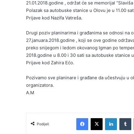
l
21.01.2018.godine , održat će se memorijal “Slaviša
Polazak sa autobuske stanice u Olovu je u 11.00 sati
Prijave kod Nazifa Vatreša.
Drugi poziv planinarima i građanima se odnosi na o
27.januara.2018.godine , koji se ove godine održa
preko snijegom i ledom okovanog Igman po temperat
2018.godine u 8.00 i 30 sati sa autobuske stanice u
Prijave kod Zahira Ećo.
Pozivamo sve planinare i građane da učestvuju u o
organizatora.
A.M
Facebook
X
LinkedIn
Tumblr
Podijeli