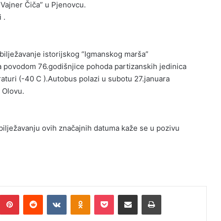
 Vajner Čiča” u Pjenovcu.
 .
bilježavanje istorijskog “Igmanskog marša”
va povodom 76.godišnjice pohoda partizanskih jedinica
uri (-40 C ).Autobus polazi u subotu 27.januara
 Olovu.
bilježavanju ovih značajnih datuma kaže se u pozivu
Pinterest
Reddit
VKontakte
Odnoklassniki
Pocket
Podijeli putem Emaila
Print