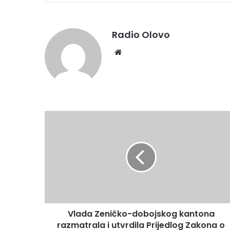
Radio Olovo
We
bsi
te
V
l
a
d
a
Z
e
n
i
Vlada Zeničko-dobojskog kantona
č
razmatrala i utvrdila Prijedlog Zakona o
k