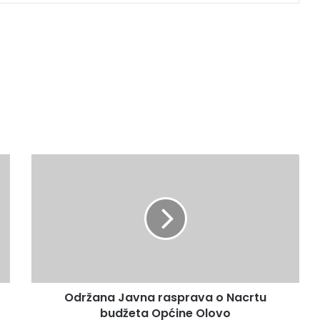
O
d
r
ž
a
n
a
J
a
Održana Javna rasprava o Nacrtu
v
budžeta Općine Olovo
n