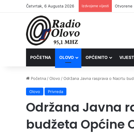
Četvrtak, 6 Augusta 2026
Izdvojene vijesti
Lovačkim 
POČETNA
OLOVO
OPĆENITO
VIJEST
Početna
/
Olovo
/
Održana Javna rasprava o Nacrtu bud
Olovo
Privreda
Održana Javna r
budžeta Općine 