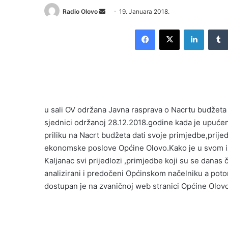
Radio Olovo
S
19. Januara 2018.
e
Facebook
X
LinkedIn
n
d
a
n
e
m
u sali OV održana Javna rasprava o Nacrtu budžeta 
a
i
sjednici održanoj 28.12.2018.godine kada je upućen 
l
priliku na Nacrt budžeta dati svoje primjedbe,prijedl
ekonomske poslove Općine Olovo.Kako je u svom izl
Kaljanac svi prijedlozi ,primjedbe koji su se danas č
analizirani i predočeni Općinskom načelniku a pot
dostupan je na zvaničnoj web stranici Općine Olov