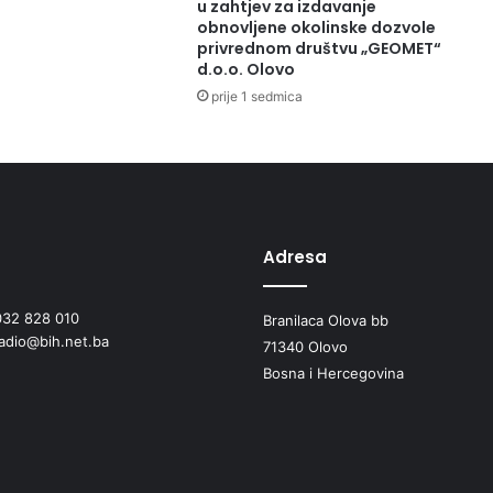
u zahtjev za izdavanje
i
obnovljene okolinske dozvole
S
privrednom društvu „GEOMET“
d.o.o. Olovo
e
n
prije 1 sedmica
a
h
i
d
a
B
o
Adresa
l
i
032 828 010
Branilaca Olova bb
ć
radio@bih.net.ba
a
71340 Olovo
-
Bosna i Hercegovina
B
o
l
e