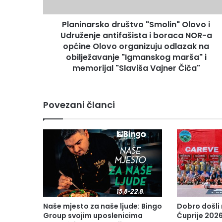
r
s
Planinarsko društvo "Smolin" Olovo i
k
Udruženje antifašista i boraca NOR-a
o
d
općine Olovo organizuju odlazak na
r
obilježavanje "Igmanskog marša" i
u
memorijal "Slaviša Vajner Čiča"
š
t
v
Povezani članci
o
"
S
m
o
l
i
n
"
O
Naše mjesto za naše ljude: Bingo
Dobro došli
l
Group svojim uposlenicima
Ćuprije 2026
o