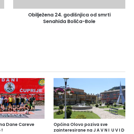
e
n
Obilježena 24. godišnjica od smrti
a
Senahida Bolića-Bole
2
4
.
g
o
d
i
š
n
j
i
c
a
o
d
s
m
 na Dane Careve
Općina Olovo poziva sve
r
 !
zainteresirane na J A V N I U V I D
t