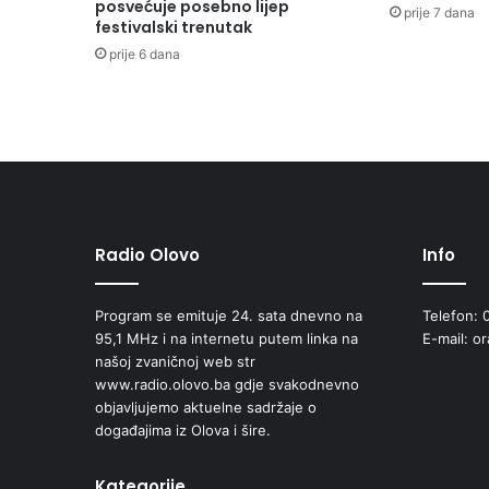
posvećuje posebno lijep
prije 7 dana
v
festivalski trenutak
o
prije 6 dana
i
U
d
r
u
ž
e
n
j
Radio Olovo
Info
e
a
Program se emituje 24. sata dnevno na
Telefon: 
n
95,1 MHz i na internetu putem linka na
E-mail: o
t
našoj zvaničnoj web str
i
www.radio.olovo.ba gdje svakodnevno
f
objavljujemo aktuelne sadržaje o
a
događajima iz Olova i šire.
š
i
s
Kategorije