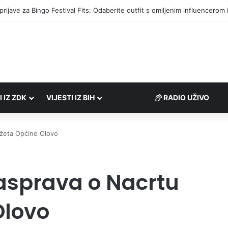
društvima podrška u iznosu od 138.000 KM
I IZ ZDK
VIJESTI IZ BIH
RADIO UŽIVO
žeta Općine Olovo
asprava o Nacrtu
Olovo