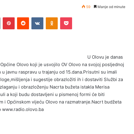
59
Manje od minute
Tumblr
Pinterest
Reddit
VKontakte
Odnoklassniki
Pocket
U Olovu je danas
Općine Olovo koji je usvojilo OV Olovo na svojoj posljednoj
u javnu raspravu u trajanju od 15.dana.Prisutni su imali
oge,mišljenja i sugestije obrazložiti ih i dostaviti Službi za
aganju i obrazloženju Nacrta bužeta istakla Merisa
uli a koji budu dostavljeni u pismenoj formi će biti
om i Općinskom vijeću Olovo na razmatranje.Nacrt budžeta
o www.radio.olovo.ba