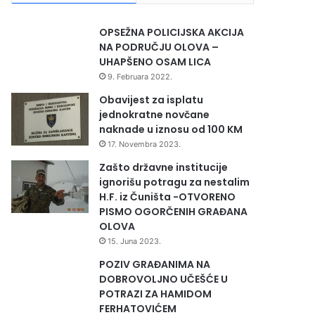
OPSEŽNA POLICIJSKA AKCIJA
NA PODRUČJU OLOVA –
UHAPŠENO OSAM LICA
9. Februara 2022.
Obavijest za isplatu
jednokratne novčane
naknade u iznosu od 100 KM
17. Novembra 2023.
Zašto državne institucije
ignorišu potragu za nestalim
H.F. iz Čuništa -OTVORENO
PISMO OGORČENIH GRAĐANA
OLOVA
15. Juna 2023.
POZIV GRAĐANIMA NA
DOBROVOLJNO UČEŠĆE U
POTRAZI ZA HAMIDOM
FERHATOVIĆEM