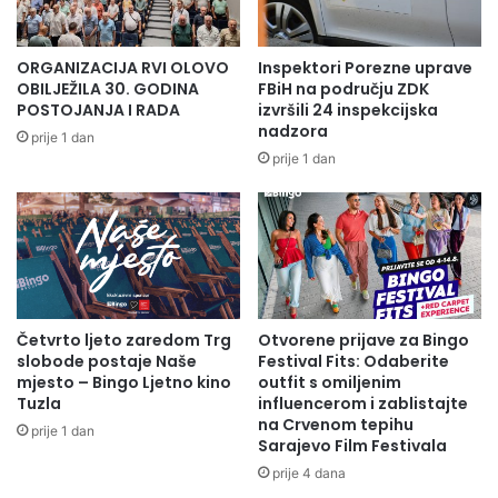
i
k
s
c
t
i
ORGANIZACIJA RVI OLOVO
Inspektori Porezne uprave
i
j
OBILJEŽILA 30. GODINA
FBiH na području ZDK
č
e
POSTOJANJA I RADA
izvršili 24 inspekcijska
k
nadzora
S
prije 1 dan
i
o
prije 1 dan
h
l
n
u
a
n
s
o
e
r
l
g
j
a
Četvrto ljeto zaredom Trg
Otvorene prijave za Bingo
a
n
slobode postaje Naše
Festival Fits: Odaberite
n
i
mjesto – Bingo Ljetno kino
outfit s omiljenim
a
z
Tuzla
influencerom i zablistajte
p
o
na Crvenom tepihu
prije 1 dan
o
v
Sarajevo Film Festivala
d
a
prije 4 dana
r
n