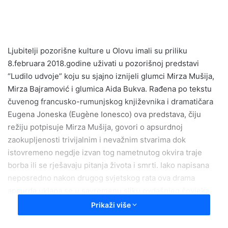
a
n
e
m
Ljubitelji pozorišne kulture u Olovu imali su priliku
a
8.februara 2018.godine uživati u pozorišnoj predstavi
i
“Ludilo udvoje” koju su sjajno iznijeli glumci Mirza Mušija,
l
Mirza Bajramović i glumica Aida Bukva. Rađena po tekstu
čuvenog francusko-rumunjskog književnika i dramatičara
Eugena Joneska (Eugène Ionesco) ova predstava, čiju
režiju potpisuje Mirza Mušija, govori o apsurdnoj
zaokupljenosti trivijalnim i nevažnim stvarima dok
istovremeno negdje izvan tog nametnutog okvira traje
borba ili se rješavaju pitanja života i smrti. Iako napisana
neposredno nakon drugog svjetskog rata ova drama
apsurda uklapa se u savremenu sliku ovdašnjeg čovjeka
koji, zapostavljajući životno važne segmente, živi u
Prikaži više
virtualnom odnosno paralelnom svjetu lišen sposobnosti