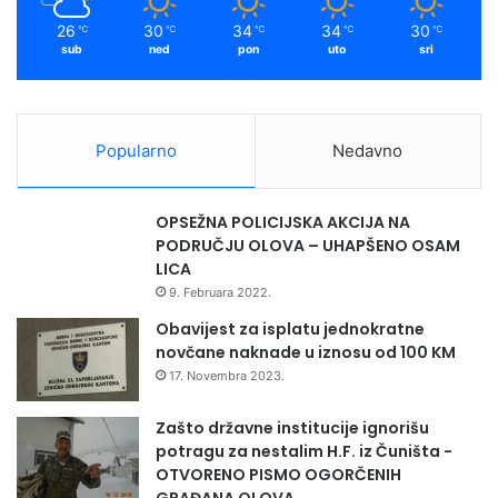
m
d
26
30
34
34
30
℃
℃
℃
℃
℃
i
sub
ned
pon
uto
sri
v
l
j
e
Popularno
Nedavno
s
v
i
OPSEŽNA POLICIJSKA AKCIJA NA
n
PODRUČJU OLOVA – UHAPŠENO OSAM
j
LICA
e
9. Februara 2022.
Obavijest za isplatu jednokratne
novčane naknade u iznosu od 100 KM
17. Novembra 2023.
Zašto državne institucije ignorišu
potragu za nestalim H.F. iz Čuništa -
OTVORENO PISMO OGORČENIH
GRAĐANA OLOVA