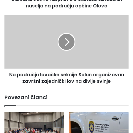
naselja na području općine Olovo
n
u
r
N
a
a
s
p
p
o
r
d
a
r
v
u
a
č
o
j
s
Na području lovačke sekcije Solun organizovan
u
t
završni zajednički lov na divlje svinje
l
a
o
t
v
Povezani članci
u
a
s
č
u
k
t
e
u
s
r
e