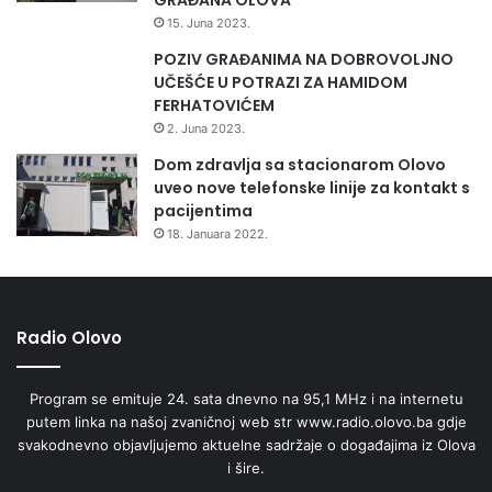
15. Juna 2023.
POZIV GRAĐANIMA NA DOBROVOLJNO
UČEŠĆE U POTRAZI ZA HAMIDOM
FERHATOVIĆEM
2. Juna 2023.
Dom zdravlja sa stacionarom Olovo
uveo nove telefonske linije za kontakt s
pacijentima
18. Januara 2022.
Radio Olovo
Program se emituje 24. sata dnevno na 95,1 MHz i na internetu
putem linka na našoj zvaničnoj web str www.radio.olovo.ba gdje
svakodnevno objavljujemo aktuelne sadržaje o događajima iz Olova
i šire.