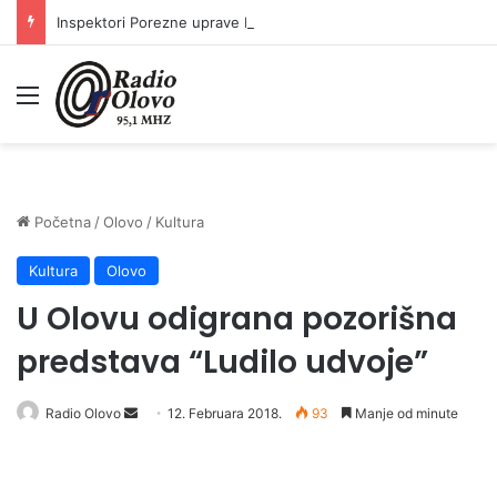
Inspektori Porezne uprave FBiH na području ZDK izvršili 24 inspekcijska nadzora
Meni
Početna
/
Olovo
/
Kultura
Kultura
Olovo
U Olovu odigrana pozorišna
predstava “Ludilo udvoje”
Radio Olovo
S
12. Februara 2018.
93
Manje od minute
e
n
d